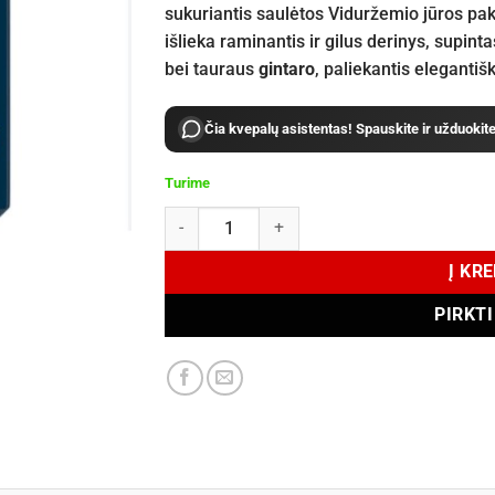
sukuriantis saulėtos Viduržemio jūros pak
išlieka raminantis ir gilus derinys, supint
bei tauraus
gintaro
, paliekantis elegantiš
Čia kvepalų asistentas! Spauskite ir užduokit
Turime
produkto kiekis: Une Nuit Nomade Chemin d'Am
Į KR
PIRKT