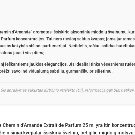
emin d’Amande“ aromatas išsiskiria aksominiu migdolų švelnumu, kuris
de Parfum koncentracijos. Tai nėra tiesiog saldus kvapas; jame juntamas 
sios kokybės nišinei parfumerijai. Nedidelis, tačiau solidus buteliukas
malonu jausti visą dieną.
nį ieškantiems
jaukios elegancijos
. Jis idealiai tinka vėsesniems rud
abrėžti savo individualumą subtiliu, gurmanišku prisilietimu.
Šis aprašymas sukurtas dirbtinio intelekto (DI), informacija gali būti netiksli.
Chemin d’Amande Extrait de Parfum 25 ml yra itin koncentruotas
Šie nišiniai kvepalai išsiskiria švelniu, bet giliu migdolų motyvu