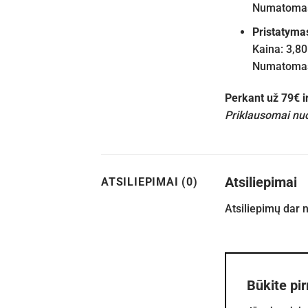
Numatomas 
Pristatyma
Kaina: 3,80
Numatomas 
Perkant už 79€ 
Priklausomai nuo
Atsiliepimai
ATSILIEPIMAI (0)
Atsiliepimų dar 
Būkite pi