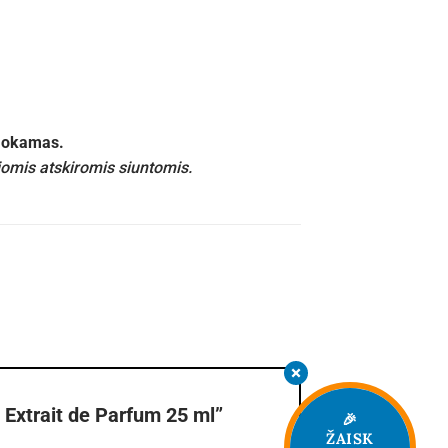
emokamas.
iomis atskiromis siuntomis.
Extrait de Parfum 25 ml”
🎉
ŽAISK