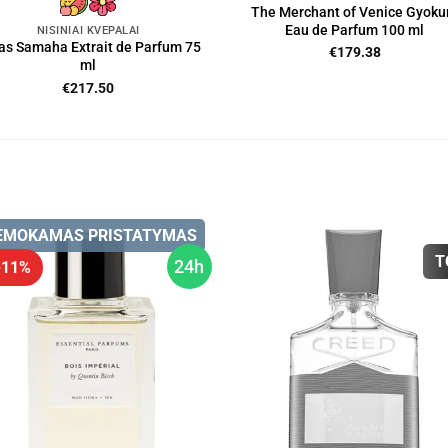
The Merchant of Venice Gyoku
Eau de Parfum 100 ml
NIŠINIAI KVEPALAI
as Samaha Extrait de Parfum 75
€
179.38
ml
€
217.50
EMOKAMAS PRISTATYMAS
T
24h
 -11%