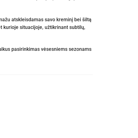
mažu atskleisdamas savo kreminį bei šiltą
urioje situacijoje, užtikrinant subtilų,
puikus pasirinkimas vėsesniems sezonams