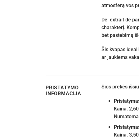
atmosferą vos pri
Dėl extrait de p
charakterį. Kompa
bet pastebimą šl
Šis kvapas ideali
ar jaukiems vaka
Šios prekės išs
PRISTATYMO
INFORMACIJA
Pristatyma
Kaina: 2,60
Numatomas 
Pristatyma
Kaina: 3,50