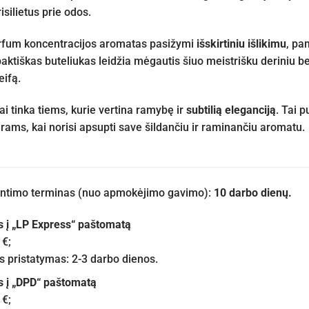
silietus prie odos.
arfum koncentracijos aromatas pasižymi
išskirtiniu išlikimu
, pa
ktiškas buteliukas leidžia mėgautis šiuo meistrišku deriniu bet k
eifą.
ai tinka tiems, kurie vertina ramybę ir
subtilią eleganciją
. Tai 
rams, kai norisi apsupti save šildančiu ir raminančiu aromatu.
iuntimo terminas (nuo apmokėjimo gavimo):
10 darbo dienų.
s į „LP Express“ paštomatą
 €;
pristatymas: 2-3 darbo dienos.
s į „DPD“ paštomatą
 €;