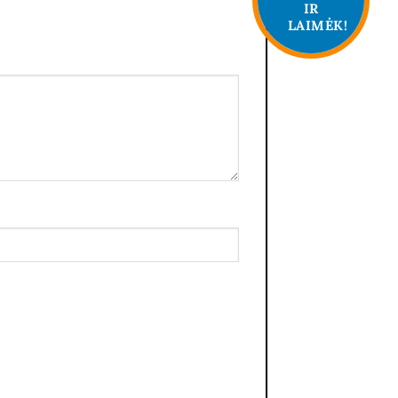
IR
LAIMĖK!