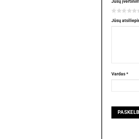
Jūsų įvertini
Jūsų atsiliep
Vardas
*