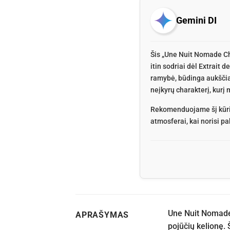
Gemini DI
Šis „Une Nuit Nomade Ch
itin sodriai dėl Extrait 
ramybė, būdinga aukščiau
neįkyrų charakterį, kurį 
Rekomenduojame šį kūri
atmosferai, kai norisi p
Une Nuit Nomade 
APRAŠYMAS
pojūčių kelionę. 