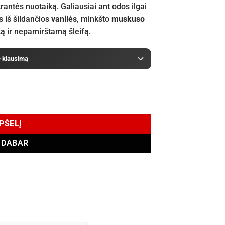
rantės nuotaiką. Galiausiai ant odos ilgai
as iš šildančios
vanilės
, minkšto
muskuso
ką ir nepamirštamą šleifą.
e klausimą
ande Extrait de Parfum 25 ml
EPŠELĮ
I DABAR