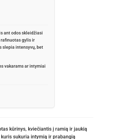
 ant odos skleidžiasi
rafinuotas gylis ir
 slepia intensyvų, bet
ens vakarams ar intymiai
 kūrinys, kviečiantis į ramią ir jaukią
, kuris sukuria intymią ir prabangią