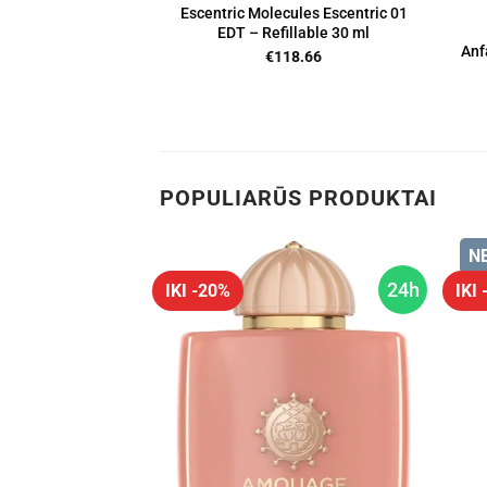
Escentric Molecules Escentric 01
EDT – Refillable 30 ml
Anf
€
118.66
POPULIARŪS PRODUKTAI
N
24h
24h
IKI -20%
IKI