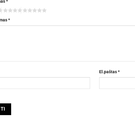
mas
*
imas
*
El.paštas
*