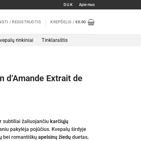
D.U.K
Apie mus
NGTI / REGISTRUOTIS
KREPŠELIS /
€
0.00
vepalų rinkiniai
Tinklaraštis
 d’Amande Extrait de
r subtiliai žaliuojančiu
karčiųjų
niu pakylėja pojūčius. Kvepalų širdyje
ų
bei romantiškų
apelsinų žiedų
duetas,