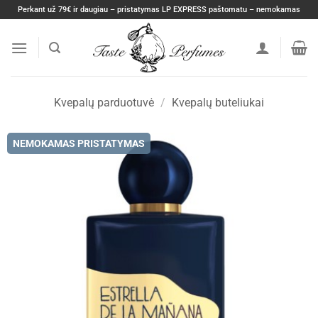
Skip
Perkant už 79€ ir daugiau – pristatymas LP EXPRESS paštomatu – nemokamas
to
content
Kvepalų parduotuvė
/
Kvepalų buteliukai
NEMOKAMAS PRISTATYMAS