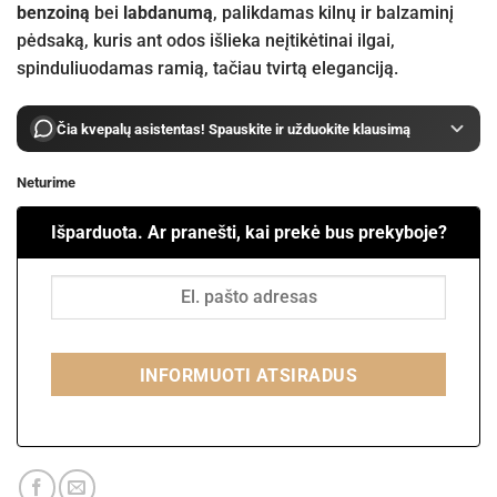
benzoiną
bei
labdanumą
, palikdamas kilnų ir balzaminį
pėdsaką, kuris ant odos išlieka neįtikėtinai ilgai,
spinduliuodamas ramią, tačiau tvirtą eleganciją.
Čia kvepalų asistentas! Spauskite ir užduokite klausimą
Neturime
Išparduota. Ar pranešti, kai prekė bus prekyboje?
INFORMUOTI ATSIRADUS