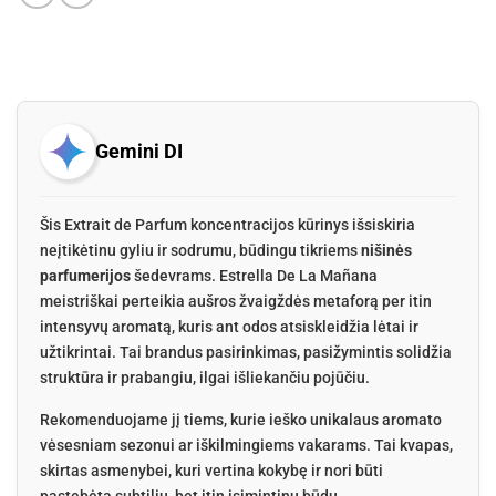
Gemini DI
Šis Extrait de Parfum koncentracijos kūrinys išsiskiria
neįtikėtinu gyliu ir sodrumu, būdingu tikriems
nišinės
parfumerijos
šedevrams. Estrella De La Mañana
meistriškai perteikia aušros žvaigždės metaforą per itin
intensyvų aromatą, kuris ant odos atsiskleidžia lėtai ir
užtikrintai. Tai brandus pasirinkimas, pasižymintis solidžia
struktūra ir prabangiu, ilgai išliekančiu pojūčiu.
Rekomenduojame jį tiems, kurie ieško unikalaus aromato
vėsesniam sezonui ar iškilmingiems vakarams. Tai kvapas,
skirtas asmenybei, kuri vertina kokybę ir nori būti