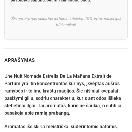
pastebėta subtiliu, bet itin įsimintinu būdu.
Šis aprašymas sukurtas dirbtinio intelekto (DI), informacija gali
būti netiksli.
APRAŠYMAS
Une Nuit Nomade Estrella De La Mañana Extrait de
Parfum yra itin koncentruotas kūrinys, įkvėptas aušros
ramybės ir tolimų kraštų magijos. Šie nišiniai kvepalai
pasižymi giliu, sodriu charakteriu, kuris ant odos išlieka
stebėtinai ilgai. Tai aromatas, kuris ne šaukia, o subtiliai
pasakoja apie
ramią prabangą
.
Aromatas išsiskiria meistriškai suderintomis natomis,