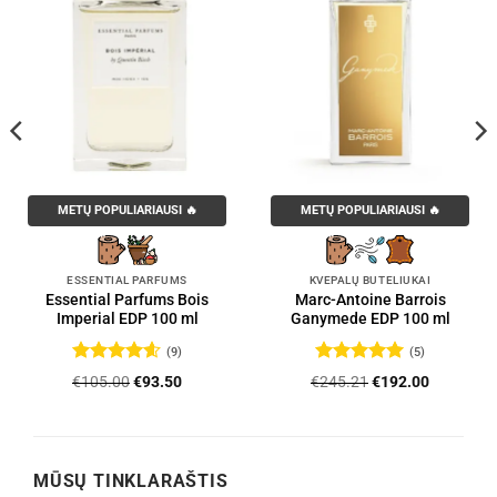
METŲ POPULIARIAUSI 🔥
METŲ POPULIARIAUSI 🔥
ESSENTIAL PARFUMS
KVEPALŲ BUTELIUKAI
Essential Parfums Bois
Marc-Antoine Barrois
Imperial EDP 100 ml
Ganymede EDP 100 ml
(9)
(5)
Įvertinimas:
Įvertinimas:
Original
Current
Original
Current
€
105.00
€
93.50
€
245.21
€
192.00
4.56
iš 5
5
iš 5
price
price
price
price
was:
is:
was:
is:
.
€105.00.
€93.50.
€245.21.
€192.00.
MŪSŲ TINKLARAŠTIS