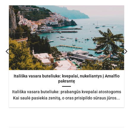
Itališka vasara buteliuke: kvepalai, nukeliantys į Amalfio
pakrantę
Itališka vasara buteliuke: prabangūs kvepalai atostogoms
Kai saulė pasiekia zenitą, o oras prisipildo sūraus jūros...