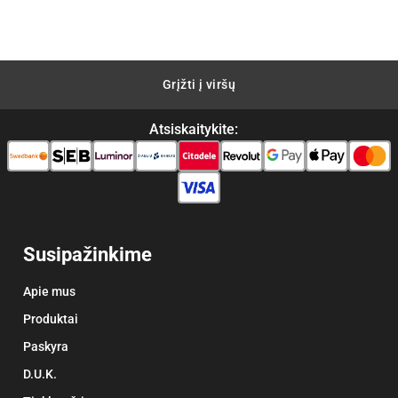
€28.04.
€22.43.
Grįžti į viršų
Atsiskaitykite:
Susipažinkime
Apie mus
Produktai
Paskyra
D.U.K.