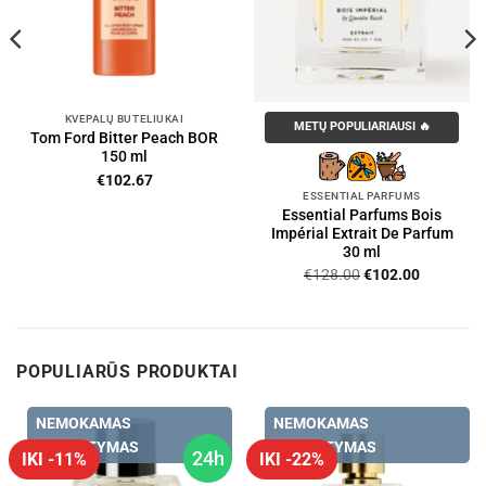
KVEPALŲ BUTELIUKAI
METŲ POPULIARIAUSI 🔥
Tom Ford Bitter Peach BOR
150 ml
€
102.67
ESSENTIAL PARFUMS
Essential Parfums Bois
Impérial Extrait De Parfum
30 ml
Original
Current
€
128.00
€
102.00
price
price
.
was:
is:
€128.00.
€102.00.
POPULIARŪS PRODUKTAI
NEMOKAMAS
NEMOKAMAS
PRISTATYMAS
PRISTATYMAS
24h
IKI -11%
IKI -22%