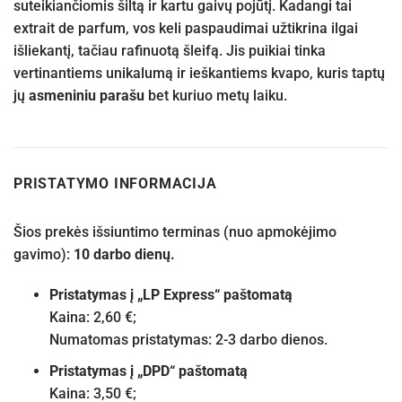
suteikiančiomis šiltą ir kartu gaivų pojūtį. Kadangi tai
extrait de parfum, vos keli paspaudimai užtikrina ilgai
išliekantį, tačiau rafinuotą šleifą. Jis puikiai tinka
vertinantiems unikalumą ir ieškantiems kvapo, kuris taptų
jų
asmeniniu parašu
bet kuriuo metų laiku.
PRISTATYMO INFORMACIJA
Šios prekės išsiuntimo terminas (nuo apmokėjimo
gavimo):
10 darbo dienų.
Pristatymas į „LP Express“ paštomatą
Kaina: 2,60 €;
Numatomas pristatymas: 2-3 darbo dienos.
Pristatymas į „DPD“ paštomatą
Kaina: 3,50 €;