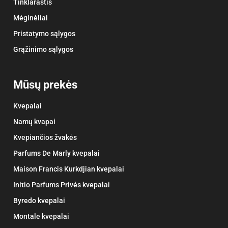
Tinklaraštis
Mėginėliai
Pristatymo sąlygos
Grąžinimo sąlygos
Mūsų prekės
Kvepalai
Namų kvapai
Kvepiančios žvakės
Parfums De Marly kvepalai
Maison Francis Kurkdjian kvepalai
Initio Parfums Privés kvepalai
Byredo kvepalai
Montale kvepalai