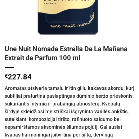
Une Nuit Nomade Estrella De La Mañana
Extrait de Parfum 100 ml
€
227.84
Aromatas atsiveria tamsiu ir itin giliu
kakavos
akordu, kurį
subtiliai praturtina paslaptingas dūminio
beržo
prieskonis,
sukuriantis intymią ir prabangią atmosferą. Kvepalų
širdyje skleidžiasi meistriškai išgryninta
vanilės ankštis
,
suteikianti kompozicijai tiršto, rafinuoto saldumo bei
nepamirštamos aksominės šilumos pojūtį. Galiausiai
kvapas harmoningai įsitvirtina per šiltą, dervingą