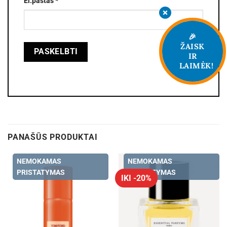
El.paštas
*
🎉
ŽAISK
IR
LAIMĖK!
PANAŠŪS PRODUKTAI
NEMOKAMAS
NEMOKAMAS
PRISTATYMAS
PRISTATYMAS
IKI -20%