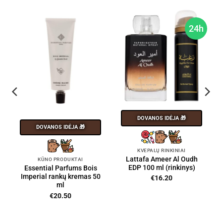
24h
DOVANOS IDĖJA 🎁
DOVANOS IDĖJA 🎁
KVEPALŲ RINKINIAI
Lattafa Ameer Al Oudh
KŪNO PRODUKTAI
EDP 100 ml (rinkinys)
Essential Parfums Bois
Imperial rankų kremas 50
€
16.20
ml
€
20.50