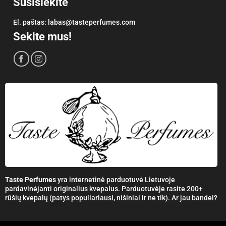
Susisiekite
El. paštas:
labas@tasteperfumes.com
Sekite mus!
Taste Perfumes
yra internetinė parduotuvė Lietuvoje
pardavinėjanti originalius kvepalus. Parduotuvėje rasite 200+
rūšių kvepalų (patys populiariausi, nišiniai ir ne tik). Ar jau bandei?