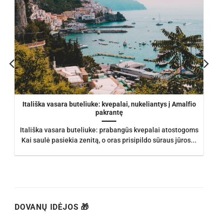
Itališka vasara buteliuke: kvepalai, nukeliantys į Amalfio
pakrantę
Itališka vasara buteliuke: prabangūs kvepalai atostogoms
Kai saulė pasiekia zenitą, o oras prisipildo sūraus jūros...
DOVANŲ IDĖJOS 🎁