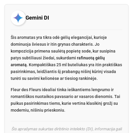
Gemini DI
Šis aromatas yra tikra odė gėlių elegancijai, kurioje
dominuoja šviesus ir itin grynas charakteris. Jo
kompozicija primena saulėtą popietę sode, kur susipina
patys subtiliausi žiedai, sukurdami
rafinuotą gėlių
aromatą
. Kompaktiškas 25 ml buteliukas yra itin praktiškas
pasirinkimas, leidžiantis šį prabangų nišinį kūrinį visada
turėti su savimi kelionėse ar tiesiog rankinėje.
Fleur des Fleurs idealiai tinka ieškantiems lengvumo ir
romantiškos nuotaikos pavasario ar vasaros dienomis. Tai
puikus pasirinkimas tiems, kurie vertina klasikinį grožį su
moderniu, nišiniu prieskoniu.
Šis aprašymas sukurtas dirbtinio intelekto (DI), informacija gali