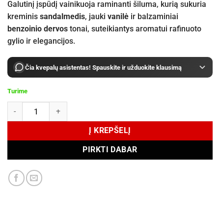
Galutinį įspūdį vainikuoja raminanti šiluma, kurią sukuria
kreminis
sandalmedis
, jauki
vanilė
ir balzaminiai
benzoinio dervos
tonai, suteikiantys aromatui rafinuoto
gylio ir elegancijos.
Čia kvepalų asistentas! Spauskite ir užduokite klausimą
Turime
produkto kiekis: Une Nuit Nomade Fleur des Fleurs Eau de Parfum 2
Į KREPŠELĮ
PIRKTI DABAR