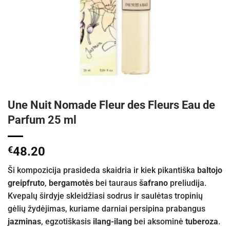
Une Nuit Nomade Fleur des Fleurs Eau de
Parfum 25 ml
€
48.20
Ši kompozicija prasideda skaidria ir kiek pikantiška
baltojo
greipfruto
,
bergamotės
bei tauraus
šafrano
preliudija.
Kvepalų širdyje skleidžiasi sodrus ir saulėtas tropinių
gėlių žydėjimas, kuriame darniai persipina prabangus
jazminas
, egzotiškasis
ilang-ilang
bei aksominė
tuberoza
.