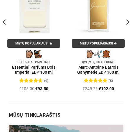
METŲ POPULIARIAUSI 🔥
METŲ POPULIARIAUSI 🔥
ESSENTIAL PARFUMS
KVEPALŲ BUTELIUKAI
Essential Parfums Bois
Marc-Antoine Barrois
Imperial EDP 100 ml
Ganymede EDP 100 ml
(9)
(5)
Įvertinimas:
Įvertinimas:
Original
Current
Original
Current
€
105.00
€
93.50
€
245.21
€
192.00
4.56
iš 5
5
iš 5
price
price
price
price
was:
is:
was:
is:
.
€105.00.
€93.50.
€245.21.
€192.00.
MŪSŲ TINKLARAŠTIS