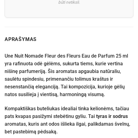
būti netiksli.
APRAŠYMAS
Une Nuit Nomade Fleur des Fleurs Eau de Parfum 25 ml
yra rafinuota odė gėlėms, sukurta tiems, kurie vertina
nišinę parfumeriją. Šis aromatas apgaubia natūraliu,
saulėtu spindesiu, primenančiu tolimus kraštus ir
nesenstančią eleganciją. Tai kompozicija, kurioje gėlių
natos susilieja į vientisą, harmoningą visumą.
Kompaktiškas buteliukas idealiai tinka kelionėms, tačiau
pats kvapas pasižymi stebėtinu gyliu. Tai
tyras ir sodrus
aromatas, kuris ant odos išlieka ilgai, palikdamas švelnų,
bet pastebimą pėdsaką.