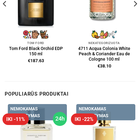
TOM FORD
NEKATEGORIZUOTA
Tom Ford Black Orchid EDP
4711 Acqua Colonia White
150 ml
Peach & Coriander Eau de
Cologne 100 ml
€
187.63
€
38.10
POPULIARŪS PRODUKTAI
NEMOKAMAS
NEMOKAMAS
PRISTATYMAS
PRISTATYMAS
24h
IKI -11%
IKI -22%