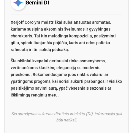
Gemini DI
Xerjoff Coro yra meistriškai subalansuotas aromatas,
kuriame susipina aksominis švelnumas ir gyvybingas
charakteris. Tai itin melodinga kompozicija, pasižyminti
giliu, spinduliuojančiu pojūčiu, kuris ant odos palieka
rafinuotą ir itin solidų pėdsaką.
Šie
nišiniai kvepalai
geriausiai tinka asmenybėms,
vertinančioms klasikinę eleganciją su moderniu
prieskoniu. Rekomenduojame juos rinktis vakarui ar
ypatingoms progoms, kai norisi sukurti prabangos ir visiško
pasitikėjimo savimi aurą, ypač vėsesniais sezonais ar
iškilmingų renginių metu.
Šis aprašymas sukurtas dirbtinio intelekto (DI), informacija gali
būti netiksli.