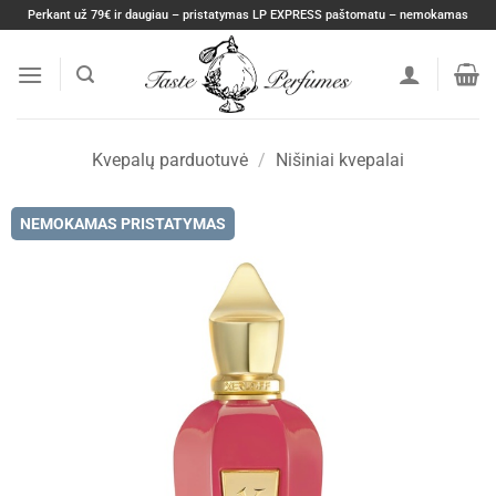
Skip
Perkant už 79€ ir daugiau – pristatymas LP EXPRESS paštomatu – nemokamas
to
content
Kvepalų parduotuvė
/
Nišiniai kvepalai
NEMOKAMAS PRISTATYMAS