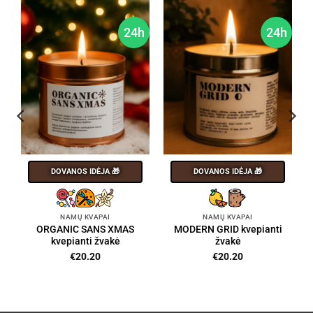
h
24h
24h
DOVANOS IDĖJA 🎁
DOVANOS IDĖJA 🎁
NAMŲ KVAPAI
NAMŲ KVAPAI
ORGANIC SANS XMAS
MODERN GRID kvepianti
kvepianti žvakė
žvakė
€
20.20
€
20.20