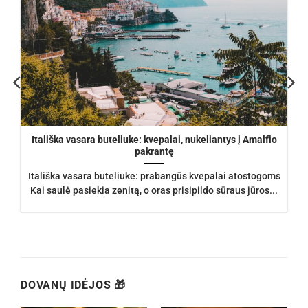
Itališka vasara buteliuke: kvepalai, nukeliantys į Amalfio
pakrantę
Itališka vasara buteliuke: prabangūs kvepalai atostogoms
Kai saulė pasiekia zenitą, o oras prisipildo sūraus jūros...
DOVANŲ IDĖJOS 🎁