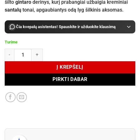
šilto
gintaro
derinys, kurį prabangiai užbaigia kreminiai
santalų
tonai, apgaubiantys odą lyg šilkinis aksomas.
Čia kvepalų asistentas! Spauskite ir užduokite klausimą
Turime
produkto kiekis: Xerjoff Coro Eau de Parfum 50 ml
Į KREPŠELĮ
PIRKTI DABAR