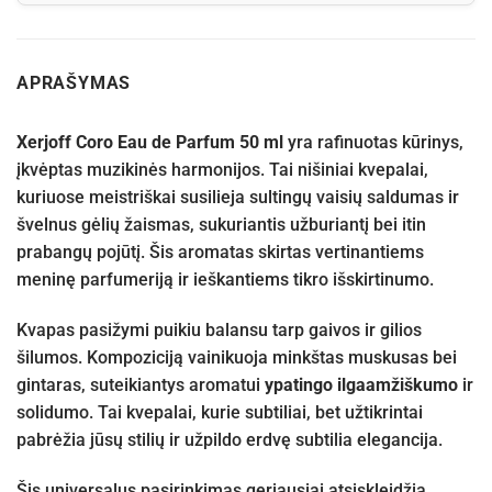
APRAŠYMAS
Xerjoff Coro Eau de Parfum 50 ml
yra rafinuotas kūrinys,
įkvėptas muzikinės harmonijos. Tai nišiniai kvepalai,
kuriuose meistriškai susilieja sultingų vaisių saldumas ir
švelnus gėlių žaismas, sukuriantis užburiantį bei itin
prabangų pojūtį. Šis aromatas skirtas vertinantiems
meninę parfumeriją ir ieškantiems tikro išskirtinumo.
Kvapas pasižymi puikiu balansu tarp gaivos ir gilios
šilumos. Kompoziciją vainikuoja minkštas muskusas bei
gintaras, suteikiantys aromatui
ypatingo ilgaamžiškumo
ir
solidumo. Tai kvepalai, kurie subtiliai, bet užtikrintai
pabrėžia jūsų stilių ir užpildo erdvę subtilia elegancija.
Šis universalus pasirinkimas geriausiai atsiskleidžia