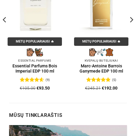
METŲ POPULIARIAUSI 🔥
METŲ POPULIARIAUSI 🔥
ESSENTIAL PARFUMS
KVEPALŲ BUTELIUKAI
Essential Parfums Bois
Marc-Antoine Barrois
Imperial EDP 100 ml
Ganymede EDP 100 ml
(9)
(5)
Įvertinimas:
Įvertinimas:
Original
Current
Original
Current
€
105.00
€
93.50
€
245.21
€
192.00
4.56
iš 5
5
iš 5
price
price
price
price
was:
is:
was:
is:
.
€105.00.
€93.50.
€245.21.
€192.00.
MŪSŲ TINKLARAŠTIS