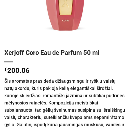
Xerjoff Coro Eau de Parfum 50 ml
€
200.06
Šis aromatas prasideda džiaugsmingu ir ryškiu
vaisių
natų
akordu, kuris pakloja kelią elegantiškai širdžiai,
kurioje skleidžiasi romantiški
jazminai
ir subtiliai pudrinės
mėlynosios rainelės
. Kompozicija meistriškai
subalansuota, tad gėlių švelnumas susipina su išraiškingu
vaisių charakteriu, suteikiančiu kvepalams nepamirštamo
gylio. Galutinį įspūdį kuria jausmingas
muskuso
,
vanilės
ir