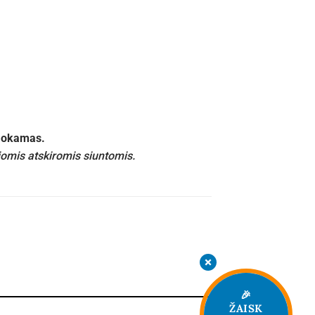
emokamas.
iomis atskiromis siuntomis.
🎉
ŽAISK