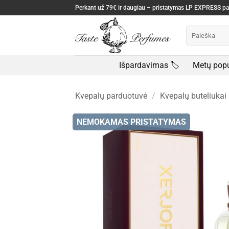
Skip
Perkant už 79€ ir daugiau – pristatymas LP EXPRESS 
to
Ieškoti:
content
Išpardavimas 🏷️
Metų popu
Kvepalų parduotuvė
/
Kvepalų buteliukai
NEMOKAMAS PRISTATYMAS