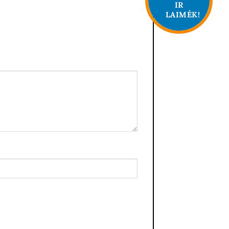
IR
LAIMĖK!