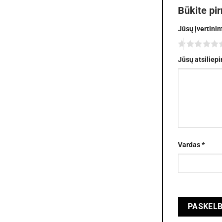
Būkite pi
Jūsų įvertini
Jūsų atsiliep
Vardas
*