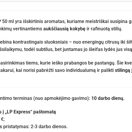
50 ml yra išskirtinis aromatas, kuriame meistriškai susipina g
inkimų vertinantiems
aukščiausią kokybę
ir rafinuotą stilių.
ebina kontrastingais sluoksniais – nuo energingų citrusų iki ši
šsilaikymu, todėl subtilus, bet juntamas jo šleifas lydės jus vi
pasirinkimas tiems, kurie ieško prabangos be pastangų. Šie kvep
akarui, kai norisi pabrėžti savo individualumą ir palikti
stilingą
iuntimo terminas (nuo apmokėjimo gavimo):
10 darbo dienų.
s į „LP Express“ paštomatą
 €;
pristatymas: 2-3 darbo dienos.