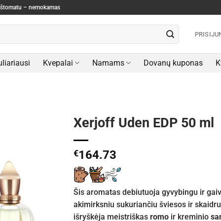
paštomatu – nemokamas
PRISIJU
liariausi
Kvepalai
Namams
Dovanų kuponas
K
Xerjoff Uden EDP 50 ml
€
164.73
Šis aromatas debiutuoja gyvybingu ir gai
akimirksniu sukuriančiu šviesos ir skaidru
išryškėja meistriškas
romo
ir kreminio
sa