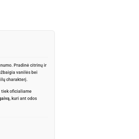
lnumo. Pradinė citrinų ir
užbaigia vanilės bei
ilų charakterį.
 tiek oficialiame
gaivą
, kuri ant odos