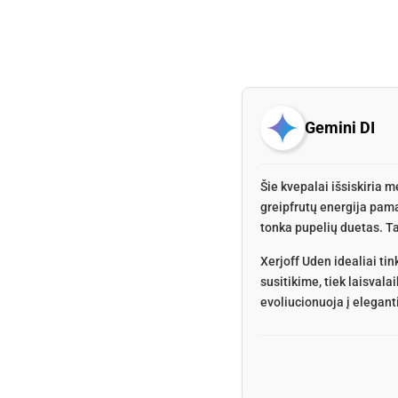
Gemini DI
Šie kvepalai išsiskiria m
greipfrutų energija pama
tonka pupelių duetas. Ta
Xerjoff Uden idealiai ti
susitikime, tiek laisva
evoliucionuoja į eleganti