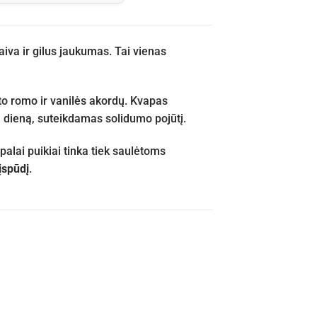
aiva ir gilus jaukumas. Tai vienas
lto romo ir vanilės akordų. Kvapas
są dieną, suteikdamas solidumo pojūtį.
alai puikiai tinka tiek saulėtoms
 įspūdį
.