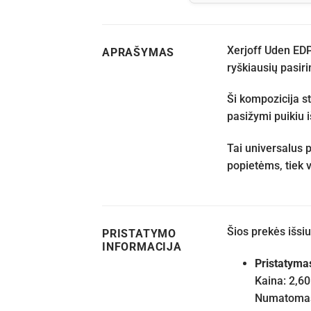
Xerjoff Uden EDP 
APRAŠYMAS
ryškiausių pasir
Ši kompozicija st
pasižymi puikiu i
Tai universalus 
popietėms, tiek v
Šios prekės išs
PRISTATYMO
INFORMACIJA
Pristatyma
Kaina: 2,60
Numatomas 