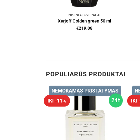
NIŠINIAI KVEPALAI
Xerjoff Golden green 50 ml
€
219.08
POPULIARŪS PRODUKTAI
 PRISTATYMAS
NEMOKAMAS PRISTATYMAS
N
24h
24h
IKI -11%
IKI