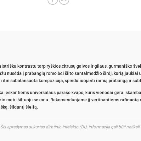
eistrišku kontrastu tarp ryškios citrusų gaivos ir gilaus, gurmaniško šve
žu nusėda į prabangią romo bei šilto santalmedžio širdį, kurią jaukiai 
i itin subalansuota kompozicija, spinduliuojanti ramią prabangą ir subt
nka ieškantiems universalaus parašo kvapo, kuris vienodai gerai skamba
laikio metu šiltuoju sezonu. Rekomenduojame jį vertinantiems
rafinuotą 
šką, šildantį šleifą.
Šis aprašymas sukurtas dirbtinio intelekto (DI), informacija gali būti netiksli.