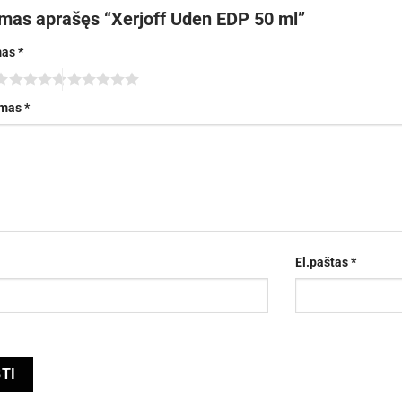
rmas aprašęs “Xerjoff Uden EDP 50 ml”
mas
*
imas
*
El.paštas
*