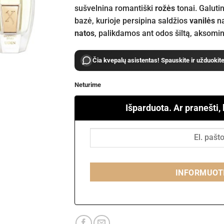
sušvelnina romantiški
rožės
tonai. Galutin
bazė, kurioje persipina saldžios
vanilės
na
natos
, palikdamos ant odos šiltą, aksominį
Čia kvepalų asistentas! Spauskite ir užduokit
Neturime
Išparduota. Ar pranešti,
INFORMUOT