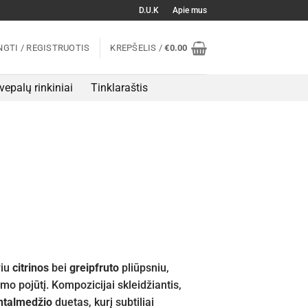
D.U.K
Apie mus
NGTI / REGISTRUOTIS
KREPŠELIS /
€
0.00
vepalų rinkiniai
Tinklaraštis
viu
citrinos
bei
greipfruto
pliūpsniu,
mo pojūtį. Kompozicijai skleidžiantis,
ntalmedžio
duetas, kurį subtiliai