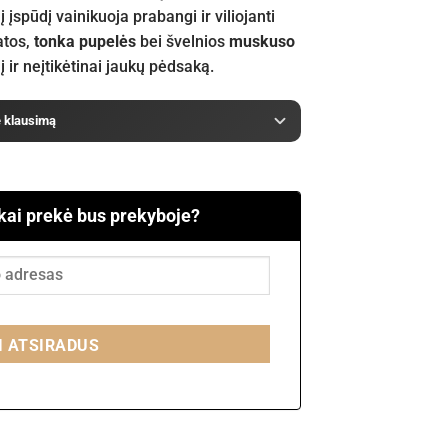
į įspūdį vainikuoja prabangi ir viliojanti
tos,
tonka pupelės
bei švelnios
muskuso
 ir neįtikėtinai jaukų pėdsaką.
e klausimą
 kai prekė bus prekyboje?
I ATSIRADUS