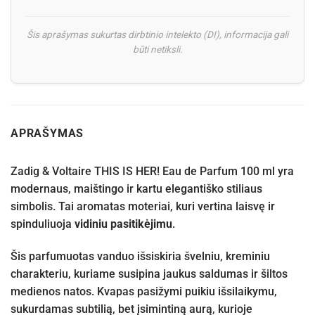
Šis aprašymas sukurtas dirbtinio intelekto (DI), informacija gali
būti netiksli.
APRAŠYMAS
Zadig & Voltaire THIS IS HER! Eau de Parfum 100 ml yra
modernaus, maištingo ir kartu elegantiško stiliaus
simbolis. Tai aromatas moteriai, kuri vertina laisvę ir
spinduliuoja
vidiniu pasitikėjimu
.
Šis parfumuotas vanduo išsiskiria švelniu, kreminiu
charakteriu, kuriame susipina jaukus saldumas ir šiltos
medienos natos. Kvapas pasižymi puikiu išsilaikymu,
sukurdamas subtilią, bet įsimintiną aurą, kurioje