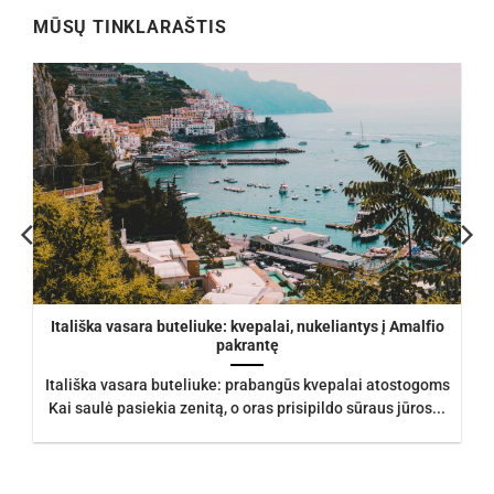
MŪSŲ TINKLARAŠTIS
Itališka vasara buteliuke: kvepalai, nukeliantys į Amalfio
pakrantę
Itališka vasara buteliuke: prabangūs kvepalai atostogoms
Kai saulė pasiekia zenitą, o oras prisipildo sūraus jūros...