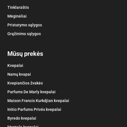
Tinklaraštis
Mėginėliai
Pristatymo sąlygos
Grąžinimo sąlygos
Mūsų prekės
Kvepalai
Namų kvapai
Kvepiančios žvakės
Parfums De Marly kvepalai
Maison Francis Kurkdjian kvepalai
Initio Parfums Privés kvepalai
Byredo kvepalai
Montale kvepalai