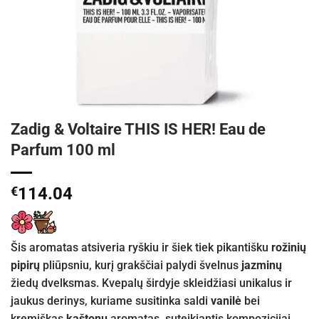
Zadig & Voltaire THIS IS HER! Eau de
Parfum 100 ml
€
114.04
Šis aromatas atsiveria ryškiu ir šiek tiek pikantišku
rožinių
pipirų
pliūpsniu, kurį grakščiai palydi švelnus
jazminų
žiedų dvelksmas. Kvepalų širdyje skleidžiasi unikalus ir
jaukus derinys, kuriame susitinka saldi
vanilė
bei
kremiškas
kaštonų
aromatas, suteikiantis kompozicijai