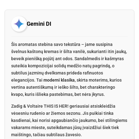
Gemini DI
Šis aromatas stebina savo tekstūra – jame susipina
švelnus kaštonų kremas ir šilta vanilė, sukurianti itin jaukų,
beveik pienišką pojūtį ant odos. Sandalmedis ir kašmyras
suteikia kompozicijai solidų medžio natų pagrindą, o
subtilus jazminų dvelksmas prideda rafinuotos
elegancijos. Tai
moderni klasika
, skirta moterims, kurios
vertina autentiškumą ir ieško šilto, bet charakteringo
kvapo, kuris išlieka pastebimas, bet nėra įkyrus.
Zadig & Voltaire THIS IS HER! geriausiai atsiskleidžia
vėsesniu rudenio ar žiemos sezonu. Jis puikiai tinka
kasdienai, kai norisi apgaubiančio jaukumo, bei stilingiems
vakarams mieste, suteikdamas jūsų įvaizdžiui šiek tiek
maištingo, tačiau subtilaus žavesio.