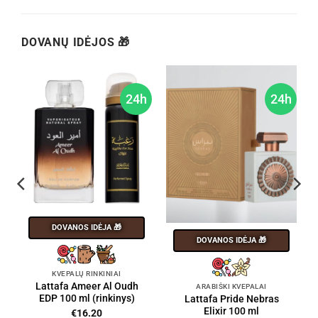
DOVANŲ IDĖJOS 🎁
h
24h
24h
DOVANOS IDĖJA 🎁
DOVANOS IDĖJA 🎁
KVEPALŲ RINKINIAI
Lattafa Ameer Al Oudh
ARABIŠKI KVEPALAI
EDP 100 ml (rinkinys)
Lattafa Pride Nebras
Elixir 100 ml
€
16.20