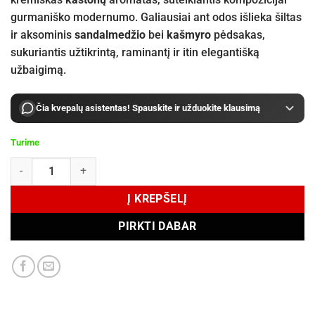
gurmaniško modernumo. Galiausiai ant odos išlieka šiltas
ir aksominis
sandalmedžio
bei
kašmyro
pėdsakas,
sukuriantis užtikrintą, raminantį ir itin elegantišką
užbaigimą.
Čia kvepalų asistentas! Spauskite ir užduokite klausimą
Turime
produkto kiekis: Zadig & Voltaire THIS IS HER! Eau de Parfum 100 ml
Į KREPŠELĮ
PIRKTI DABAR