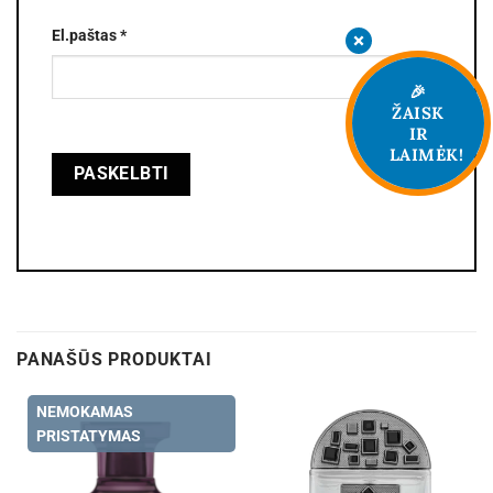
El.paštas
*
🎉
ŽAISK
IR
LAIMĖK!
PANAŠŪS PRODUKTAI
NEMOKAMAS
PRISTATYMAS