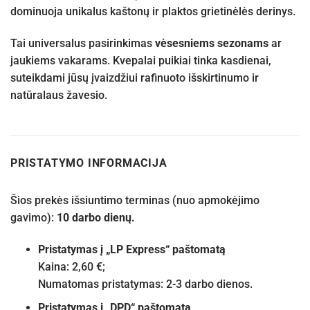
dominuoja unikalus kaštonų ir plaktos grietinėlės derinys.
Tai universalus pasirinkimas
vėsesniems sezonams
ar
jaukiems vakarams. Kvepalai puikiai tinka kasdienai,
suteikdami jūsų įvaizdžiui rafinuoto išskirtinumo ir
natūralaus žavesio.
PRISTATYMO INFORMACIJA
Šios prekės išsiuntimo terminas (nuo apmokėjimo
gavimo):
10 darbo dienų.
Pristatymas į „LP Express“ paštomatą
Kaina: 2,60 €;
Numatomas pristatymas: 2-3 darbo dienos.
Pristatymas į „DPD“ paštomatą