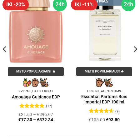
PRISTATYMAS
24h
24h
IKI -20%
IKI -11%
METŲ POPULIARIAUSI 🔥
METŲ POPULIARIAUSI 🔥
KVEPALŲ BUTELIUKAI
ESSENTIAL PARFUMS
Essential Parfums Bois
Amouage Guidance EDP
Imperial EDP 100 ml
(17)
(9)
Įvertinimas:
€
21.63
–
€
396.67
4.76
iš 5
Įvertinimas:
Original
Current
€
105.00
€
93.50
€
17.30
–
€
372.34
4.56
iš 5
price
price
was:
is:
€105.00.
€93.50.