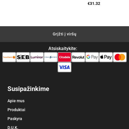
ent
€
31.32
00.
Grįžti į viršų
Atsiskaitykite:
Susipažinkime
Apie mus
Produktai
Paskyra
D.U.K.