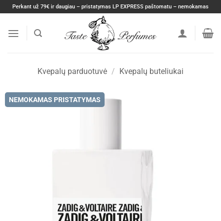
Skip
Perkant už 79€ ir daugiau – pristatymas LP EXPRESS paštomatu – nemokamas
to
content
Kvepalų parduotuvė
/
Kvepalų buteliukai
NEMOKAMAS PRISTATYMAS