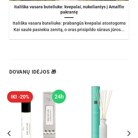
Itališka vasara buteliuke: kvepalai, nukeliantys į Amalfio
pakrantę
Itališka vasara buteliuke: prabangūs kvepalai atostogoms
Kai saulė pasiekia zenitą, o oras prisipildo sūraus jūros...
DOVANŲ IDĖJOS 🎁
h
24h
IKI -20%