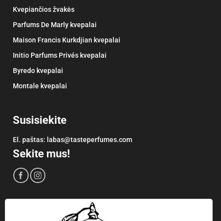
Kvepiančios žvakės
Parfums De Marly kvepalai
Maison Francis Kurkdjian kvepalai
Initio Parfums Privés kvepalai
Byredo kvepalai
Montale kvepalai
Susisiekite
El. paštas:
labas@tasteperfumes.com
Sekite mus!