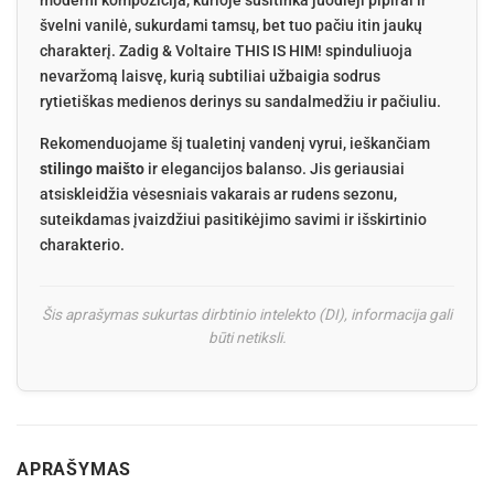
švelni vanilė, sukurdami tamsų, bet tuo pačiu itin jaukų
charakterį. Zadig & Voltaire THIS IS HIM! spinduliuoja
nevaržomą laisvę, kurią subtiliai užbaigia sodrus
rytietiškas medienos derinys su sandalmedžiu ir pačiuliu.
Rekomenduojame šį tualetinį vandenį vyrui, ieškančiam
stilingo maišto
ir elegancijos balanso. Jis geriausiai
atsiskleidžia vėsesniais vakarais ar rudens sezonu,
suteikdamas įvaizdžiui pasitikėjimo savimi ir išskirtinio
charakterio.
Šis aprašymas sukurtas dirbtinio intelekto (DI), informacija gali
būti netiksli.
APRAŠYMAS