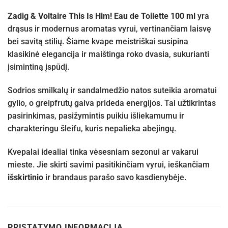
Zadig & Voltaire This Is Him! Eau de Toilette 100 ml
yra
drąsus ir modernus aromatas vyrui, vertinančiam laisvę
bei savitą stilių. Šiame kvape meistriškai susipina
klasikinė elegancija ir maištinga roko dvasia, sukurianti
įsimintiną įspūdį.
Sodrios smilkalų ir sandalmedžio natos suteikia aromatui
gylio, o greipfrutų gaiva prideda energijos. Tai užtikrintas
pasirinkimas, pasižymintis puikiu išliekamumu ir
charakteringu šleifu, kuris nepalieka abejingų.
Kvepalai idealiai tinka vėsesniam sezonui ar vakarui
mieste. Jie skirti savimi pasitikinčiam vyrui, ieškančiam
išskirtinio
ir brandaus parašo savo kasdienybėje.
PRISTATYMO INFORMACIJA