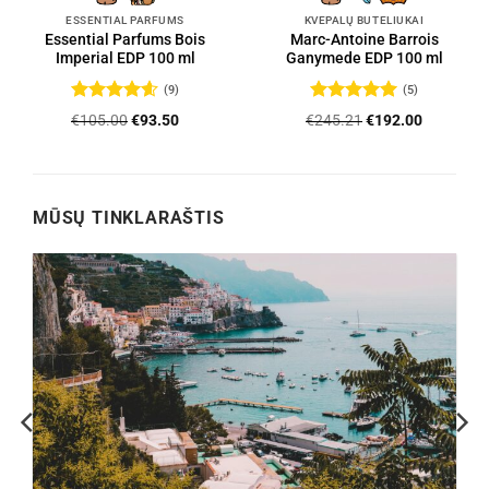
ESSENTIAL PARFUMS
KVEPALŲ BUTELIUKAI
Essential Parfums Bois
Marc-Antoine Barrois
Imperial EDP 100 ml
Ganymede EDP 100 ml
(9)
(5)
Įvertinimas:
Įvertinimas:
Original
Current
Original
Current
€
105.00
€
93.50
€
245.21
€
192.00
4.56
iš 5
5
iš 5
price
price
price
price
was:
is:
was:
is:
.
€105.00.
€93.50.
€245.21.
€192.00.
MŪSŲ TINKLARAŠTIS