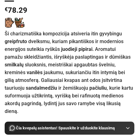
€
78.29
Ši charizmatiška kompozicija atsiveria itin gyvybingu
greipfruto
dvelksmu, kuriam pikantiškos ir modernios
energijos suteikia ryškūs
juodieji pipirai
. Aromatui
pamažu skleidžiantis, išryškėja paslaptingas ir dūmiškas
smilkalų
sluoksnis, meistriškai apgaubtas švelniu,
kreminės
vanilės
jaukumu, sukuriančiu itin intymią bei
gilią atmosferą. Galiausiai kvapas ant odos įsitvirtina
tauriuoju
sandalmedžiu
ir žemiškuoju
pačiuliu
, kurie kartu
suformuoja užtikrintą, vyrišką bei rafinuotą medienos
akordų pagrindą, lydintį jus savo ramybe visą likusią
dieną.
Čia kvepalų asistentas! Spauskite ir užduokite klausimą