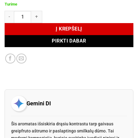
Turime
produkto kiekis: Zadig & Voltaire THIS IS HIM! Eau de Toilette 100 m
Į KREPŠELĮ
PIRKTI DABAR
Gemini DI
Šis aromatas išsiskiria drąsiu kontrastu tarp gaivaus
greipfruto aštrumo ir paslaptingo smilkalų dūmo. Tai
moderni kompozicija, kurioje susitinka juodieji pipirai ir