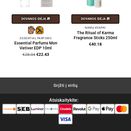
DOVANOS IDĖJA 🎁
DOVANOS IDĖJA 🎁
NAMŲ KVAPAI
The Ritual of Karma
Fragrance Sticks 250ml
ESSENTIAL PARFUMS
Essential Parfums Mon
€
40.18
Vetiver EDP 10ml
Original
Current
€
28.04
€
22.43
price
price
was:
is:
€28.04.
€22.43.
Grįžti į viršų
Atsiskaitykite: