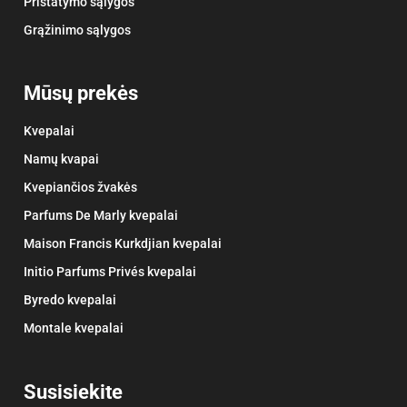
Pristatymo sąlygos
Grąžinimo sąlygos
Mūsų prekės
Kvepalai
Namų kvapai
Kvepiančios žvakės
Parfums De Marly kvepalai
Maison Francis Kurkdjian kvepalai
Initio Parfums Privés kvepalai
Byredo kvepalai
Montale kvepalai
Susisiekite