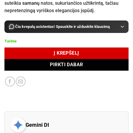
suteikia
samanų
natos, sukuriančios užtikrintą, tačiau
nepretenzingą vyriškos elegancijos įspūdį.
Čia kvepalų asistentas! Spauskite ir užduokite klausimą
Turime
Į KREPŠELĮ
PIRKTI DABAR
Gemini DI