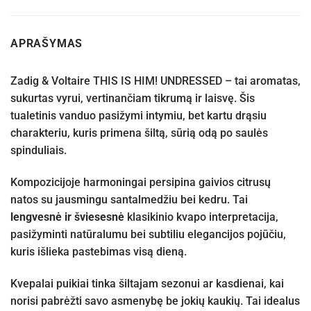
APRAŠYMAS
Zadig & Voltaire THIS IS HIM! UNDRESSED – tai aromatas,
sukurtas vyrui, vertinančiam tikrumą ir laisvę. Šis
tualetinis vanduo pasižymi intymiu, bet kartu drąsiu
charakteriu, kuris primena šiltą, sūrią odą po saulės
spinduliais.
Kompozicijoje harmoningai persipina gaivios citrusų
natos su jausmingu santalmedžiu bei kedru. Tai
lengvesnė ir šviesesnė
klasikinio kvapo interpretacija,
pasižyminti natūralumu bei subtiliu elegancijos pojūčiu,
kuris išlieka pastebimas visą dieną.
Kvepalai puikiai tinka šiltajam sezonui ar kasdienai, kai
norisi pabrėžti savo asmenybę be jokių kaukių. Tai idealus