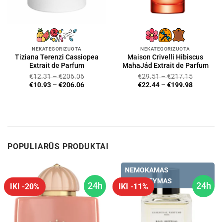
NEKATEGORIZUOTA
NEKATEGORIZUOTA
Tiziana Terenzi Cassiopea
Maison Crivelli Hibiscus
Extrait de Parfum
MahaJád Extrait de Parfum
€
12.31
–
€
206.06
€
29.51
–
€
217.15
€
10.93
–
€
206.06
€
22.44
–
€
199.98
POPULIARŪS PRODUKTAI
NEMOKAMAS
PRISTATYMAS
24h
24h
IKI -20%
IKI -11%