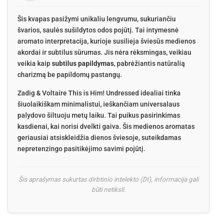
Šis kvapas pasižymi unikaliu lengvumu, sukuriančiu
švarios, saulės sušildytos odos pojūtį. Tai intymesnė
aromato interpretacija, kurioje susilieja šviesūs medienos
akordai ir subtilus sūrumas. Jis nėra rėksmingas, veikiau
veikia kaip
subtilus papildymas
, pabrėžiantis natūralią
charizmą be papildomų pastangų.
Zadig & Voltaire This is Him! Undressed idealiai tinka
šiuolaikiškam minimalistui, ieškančiam universalaus
palydovo šiltuoju metų laiku. Tai puikus pasirinkimas
kasdienai, kai norisi dvelkti gaiva. Šis medienos aromatas
geriausiai atsiskleidžia dienos šviesoje, suteikdamas
nepretenzingo pasitikėjimo savimi pojūtį.
Šis aprašymas sukurtas dirbtinio intelekto (DI), informacija gali
būti netiksli.