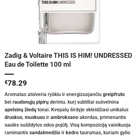
Zadig & Voltaire THIS IS HIM! UNDRESSED
Eau de Toilette 100 ml
€
78.29
Aromatas atsiveria ryškiu ir energizuojančiu
greipfruto
bei
raudonųjų pipirų
deriniu, kurį subtiliai sušvelnina
apelsinų žiedų
tonai. Kvepalų širdyje skleidžiasi unikalus
druskos
,
muskuso
ir
ambroksano
akordas, primenantis
saulės sušildytos odos pojūtį. Visą kompoziciją vainikuoja
raminantis
sandalmedžio
ir
kedro
taurumas, kuriam gylio