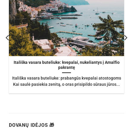
Itališka vasara buteliuke: kvepalai, nukeliantys į Amalfio
pakrantę
Itališka vasara buteliuke: prabangūs kvepalai atostogoms
Kai saulė pasiekia zenitą, o oras prisipildo sūraus jūros...
DOVANŲ IDĖJOS 🎁