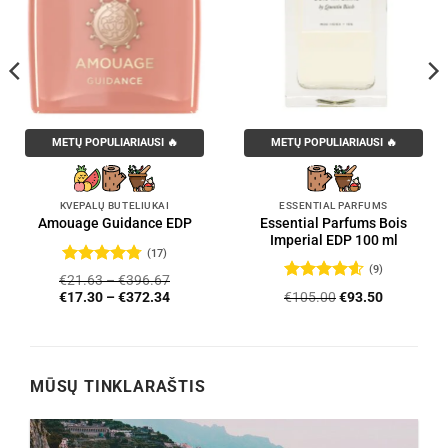
METŲ POPULIARIAUSI 🔥
METŲ POPULIARIAUSI 🔥
KVEPALŲ BUTELIUKAI
ESSENTIAL PARFUMS
Essential Parfums Bois
Amouage Guidance EDP
Imperial EDP 100 ml
(17)
(9)
Įvertinimas:
€
21.63
–
€
396.67
4.76
iš 5
Įvertinimas:
Original
Current
€
105.00
€
93.50
€
17.30
–
€
372.34
4.56
iš 5
price
price
was:
is:
€105.00.
€93.50.
MŪSŲ TINKLARAŠTIS