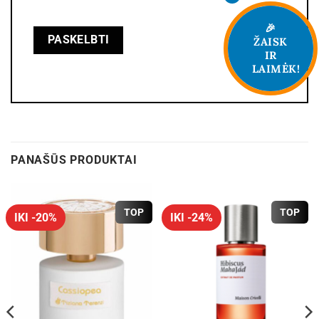
🎉
ŽAISK
IR
LAIMĖK!
PANAŠŪS PRODUKTAI
TOP
TOP
IKI -20%
IKI -24%