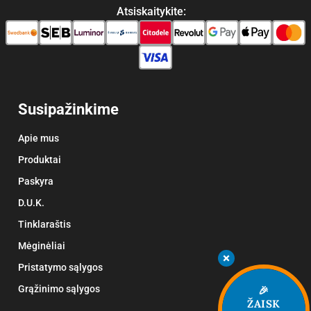
Atsiskaitykite:
Susipažinkime
Apie mus
Produktai
Paskyra
D.U.K.
Tinklaraštis
Mėginėliai
Pristatymo sąlygos
Grąžinimo sąlygos
🎉
ŽAISK