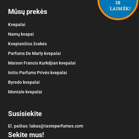
IR
LAIMĖK!
Mūsų prekės
Kvepalai
Namų kvapai
Kvepiančios žvakės
Parfums De Marly kvepalai
Maison Francis Kurkdjian kvepalai
Initio Parfums Privés kvepalai
Byredo kvepalai
Montale kvepalai
Susisiekite
El. paštas:
labas@tasteperfumes.com
Sekite mus!