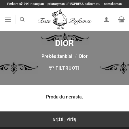
Skip
Perkant už 79€ ir daugiau – pristatymas LP EXPRESS paštomatu – nemokamas
to
content
DIOR
Prekės ženklai
/
Dior
FILTRUOTI
Produktų nerasta.
Grįžti į viršų