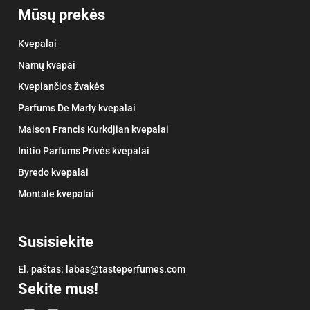
Mūsų prekės
Kvepalai
Namų kvapai
Kvepiančios žvakės
Parfums De Marly kvepalai
Maison Francis Kurkdjian kvepalai
Initio Parfums Privés kvepalai
Byredo kvepalai
Montale kvepalai
Susisiekite
El. paštas:
labas@tasteperfumes.com
Sekite mus!