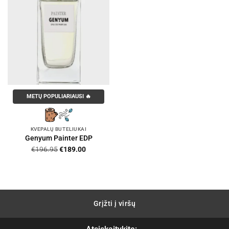
METŲ POPULIARIAUSI 🔥
KVEPALŲ BUTELIUKAI
Genyum Painter EDP
Original
Current
€
196.95
€
189.00
price
price
was:
is:
€196.95.
€189.00.
Grįžti į viršų