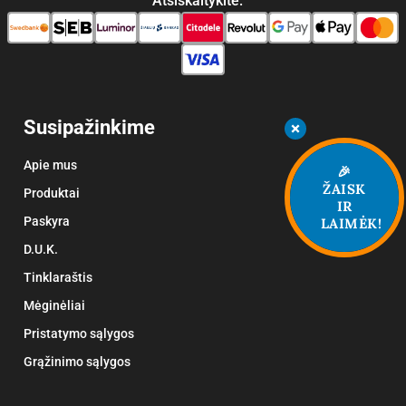
Atsiskaitykite:
Susipažinkime
Apie mus
🎉
ŽAISK
Produktai
IR
Paskyra
LAIMĖK!
D.U.K.
Tinklaraštis
Mėginėliai
Pristatymo sąlygos
Grąžinimo sąlygos