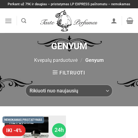
Skip
Perkant už 79€ ir daugiau – pristatymas LP EXPRESS paštomatu – nemokamas
to
content
GENYUM
Kvepalų parduotuvė
/
Genyum
FILTRUOTI
NEMOKAMAS PRISTATYMAS
NETURIME
24h
IKI -4%