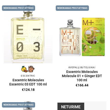
was:
is:
€168.22.
€144.89.
NEMOKAMAS PRISTATYMAS
NEMOKAMAS PRISTATYMAS
KVEPALŲ BUTELIUKAI
Escentric Molecules
Molecule 01 + Ginger EDT
ESCENTRIC
100 ml
Escentric Molecules
Escentric 03 EDT 100 ml
€
166.44
€
124.18
NEMOKAMAS PRISTATYMAS
NETURIME