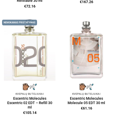
Refillable 30 ml
€
167.26
€
72.16
NEMOKAMAS PRISTATYMAS
KVEPALŲ BUTELIUKAI
KVEPALŲ BUTELIUKAI
Escentric Molecules
Escentric Molecules
Escentric 02 EDT – Refill 30
Molecule 05 EDT 30 ml
ml
€
61.16
€
105.14