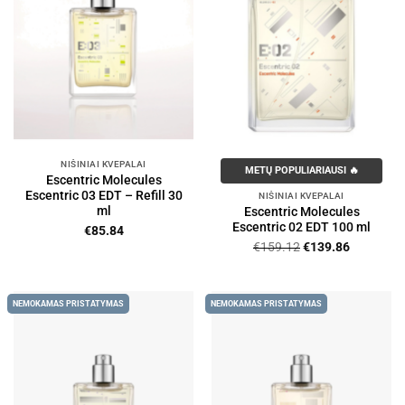
NIŠINIAI KVEPALAI
METŲ POPULIARIAUSI 🔥
Escentric Molecules
Escentric 03 EDT – Refill 30
NIŠINIAI KVEPALAI
ml
Escentric Molecules
Escentric 02 EDT 100 ml
€
85.84
Original
Current
€
159.12
€
139.86
price
price
was:
is:
€159.12.
€139.86.
NEMOKAMAS PRISTATYMAS
NEMOKAMAS PRISTATYMAS