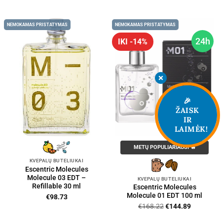
NEMOKAMAS PRISTATYMAS
NEMOKAMAS PRISTATYMAS
24h
IKI -14%
🎉
ŽAISK
IR
LAIMĖK!
METŲ POPULIARIAUSI 🔥
KVEPALŲ BUTELIUKAI
Escentric Molecules
Molecule 03 EDT –
KVEPALŲ BUTELIUKAI
Refillable 30 ml
Escentric Molecules
Molecule 01 EDT 100 ml
€
98.73
Original
Current
€
168.22
€
144.89
price
price