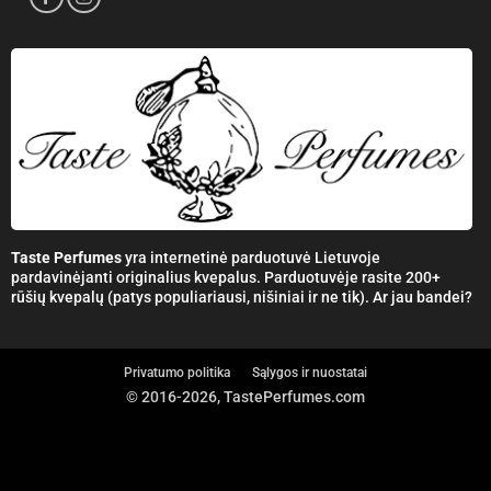
Taste Perfumes
yra internetinė parduotuvė Lietuvoje
pardavinėjanti originalius kvepalus. Parduotuvėje rasite 200+
rūšių kvepalų (patys populiariausi, nišiniai ir ne tik). Ar jau bandei?
Privatumo politika
Sąlygos ir nuostatai
© 2016-2026, TastePerfumes.com