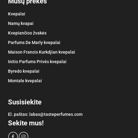
Mūsų prekės
Kvepalai
Namų kvapai
Kvepiančios žvakės
Parfums De Marly kvepalai
Maison Francis Kurkdjian kvepalai
Initio Parfums Privés kvepalai
Byredo kvepalai
Montale kvepalai
Susisiekite
El. paštas:
labas@tasteperfumes.com
Sekite mus!