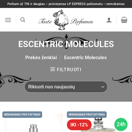
Skip
Perkant už 79€ ir daugiau – pristatymas LP EXPRESS paštomatu – nemokamas
to
content
ESCENTRIC MOLECULES
Prekės ženklai
/
Escentric Molecules
FILTRUOTI
NEMOKAMAS PRISTATYMAS
NEMOKAMAS PRISTATYMAS
24h
IKI -12%