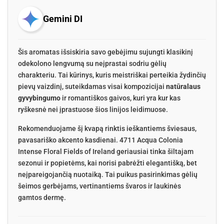
Gemini DI
Šis aromatas išsiskiria savo gebėjimu sujungti klasikinį
odekolono lengvumą su neįprastai sodriu gėlių
charakteriu. Tai kūrinys, kuris meistriškai perteikia žydinčių
pievų vaizdinį, suteikdamas visai kompozicijai
natūralaus
gyvybingumo
ir romantiškos gaivos, kuri yra kur kas
ryškesnė nei įprastuose šios linijos leidimuose.
Rekomenduojame šį kvapą rinktis ieškantiems šviesaus,
pavasariško akcento kasdienai. 4711 Acqua Colonia
Intense Floral Fields of Ireland geriausiai tinka šiltajam
sezonui ir popietėms, kai norisi pabrėžti elegantišką, bet
neįpareigojančią nuotaiką. Tai puikus pasirinkimas gėlių
šeimos gerbėjams, vertinantiems švaros ir laukinės
gamtos dermę.