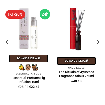
h
24h
IKI -20%
DOVANOS IDĖJA 🎁
DOVANOS IDĖJA 🎁
NAMŲ KVAPAI
The Rituals of Ayurveda
ESSENTIAL PARFUMS
Fragrance Sticks 250ml
Essential Parfums Fig
€
40.18
Infusion 10ml
Original
Current
€
28.04
€
22.43
price
price
was:
is:
€28.04.
€22.43.