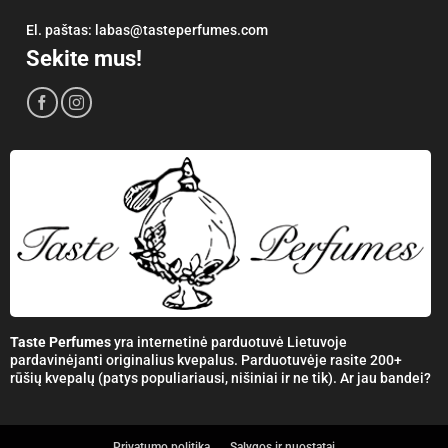
El. paštas:
labas@tasteperfumes.com
Sekite mus!
Taste Perfumes
yra internetinė parduotuvė Lietuvoje
pardavinėjanti originalius kvepalus. Parduotuvėje rasite 200+
rūšių kvepalų (patys populiariausi, nišiniai ir ne tik). Ar jau bandei?
Privatumo politika
Sąlygos ir nuostatai