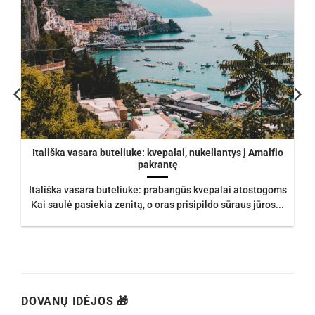
Itališka vasara buteliuke: kvepalai, nukeliantys į Amalfio
pakrantę
Itališka vasara buteliuke: prabangūs kvepalai atostogoms
Kai saulė pasiekia zenitą, o oras prisipildo sūraus jūros...
DOVANŲ IDĖJOS 🎁