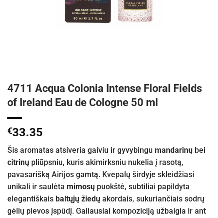
4711 Acqua Colonia Intense Floral Fields
of Ireland Eau de Cologne 50 ml
€
33.35
Šis aromatas atsiveria gaiviu ir gyvybingu
mandarinų
bei
citrinų
pliūpsniu, kuris akimirksniu nukelia į rasotą,
pavasarišką Airijos gamtą. Kvepalų širdyje skleidžiasi
unikali ir saulėta
mimosų
puokštė, subtiliai papildyta
elegantiškais
baltųjų žiedų
akordais, sukuriančiais sodrų
gėlių pievos įspūdį. Galiausiai kompoziciją užbaigia ir ant