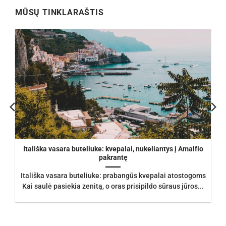
MŪSŲ TINKLARAŠTIS
Itališka vasara buteliuke: kvepalai, nukeliantys į Amalfio
pakrantę
Itališka vasara buteliuke: prabangūs kvepalai atostogoms
Kai saulė pasiekia zenitą, o oras prisipildo sūraus jūros...