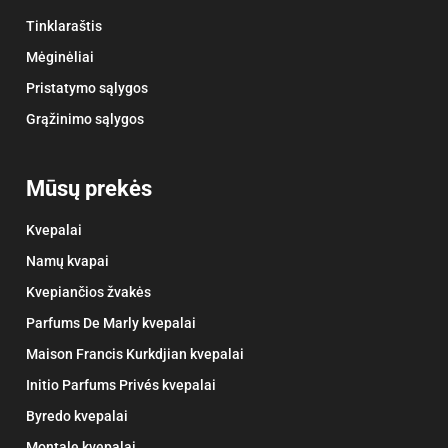
Tinklaraštis
Mėginėliai
Pristatymo sąlygos
Grąžinimo sąlygos
Mūsų prekės
Kvepalai
Namų kvapai
Kvepiančios žvakės
Parfums De Marly kvepalai
Maison Francis Kurkdjian kvepalai
Initio Parfums Privés kvepalai
Byredo kvepalai
Montale kvepalai