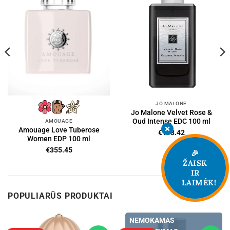
JO MALONE
Jo Malone Velvet Rose &
Oud Intense EDC 100 ml
AMOUAGE
Amouage Love Tuberose
€
193.42
Women EDP 100 ml
€
355.45
🎉
ŽAISK
IR
LAIMĖK!
POPULIARŪS PRODUKTAI
NEMOKAMAS