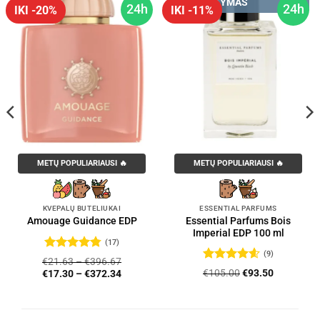
PRISTATYMAS
24h
24h
IKI -20%
IKI -11%
METŲ POPULIARIAUSI 🔥
METŲ POPULIARIAUSI 🔥
KVEPALŲ BUTELIUKAI
ESSENTIAL PARFUMS
Essential Parfums Bois
Amouage Guidance EDP
Imperial EDP 100 ml
(17)
(9)
Įvertinimas:
€
21.63
–
€
396.67
4.76
iš 5
Įvertinimas:
Original
Current
€
105.00
€
93.50
€
17.30
–
€
372.34
4.56
iš 5
price
price
was:
is:
€105.00.
€93.50.