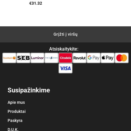
ent
€
31.32
00.
Grįžti į viršų
Atsiskaitykite:
Susipažinkime
Apie mus
Produktai
Paskyra
D.U.K.