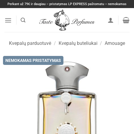
Skip
Perkant už 79€ ir daugiau – pristatymas LP EXPRESS paštomatu – nemokamas
to
content
Kvepalų parduotuvė
/
Kvepalų buteliukai
/
Amouage
NEMOKAMAS PRISTATYMAS