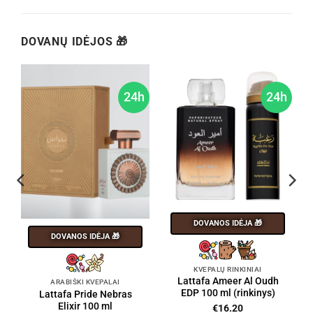
DOVANŲ IDĖJOS 🎁
h
24h
24h
DOVANOS IDĖJA 🎁
DOVANOS IDĖJA 🎁
KVEPALŲ RINKINIAI
Lattafa Ameer Al Oudh
ARABIŠKI KVEPALAI
EDP 100 ml (rinkinys)
Lattafa Pride Nebras
Elixir 100 ml
€
16.20