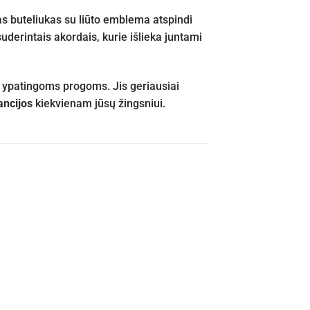
s buteliukas su liūto emblema atspindi
derintais akordais, kurie išlieka juntami
ek ypatingoms progoms. Jis geriausiai
ancijos
kiekvienam jūsų žingsniui.