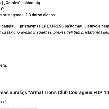
s į „Omniva“ paštomatą
 €;
pristatymas: 2-3 darbo dienos.
ir daugiau – pristatymas LP EXPRESS paštomatu Lietuvoje n
 užsakymo dydžio ir sudėties, prekės gali būti pristatomos kel
nėra.
rmas aprašęs “Armaf Lion’s Club Courageux EDP 10
mas
*