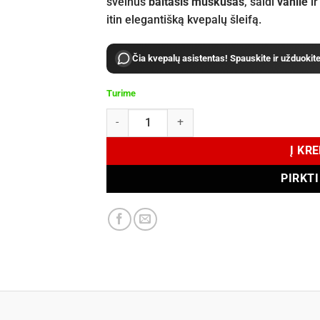
švelnus
baltasis muskusas
, saldi
vanilė
ir
itin elegantišką kvepalų šleifą.
Čia kvepalų asistentas! Spauskite ir užduokit
Turime
produkto kiekis: Armaf Lion's Club Courageux 
Į KR
PIRKT