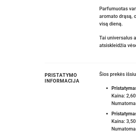
Parfumuotas vand
aromato drąsą, o
visą dieną.
Tai universalus 
atsiskleidžia vė
Šios prekės išs
PRISTATYMO
INFORMACIJA
Pristatyma
Kaina: 2,60
Numatomas 
Pristatyma
Kaina: 3,50
Numatomas 