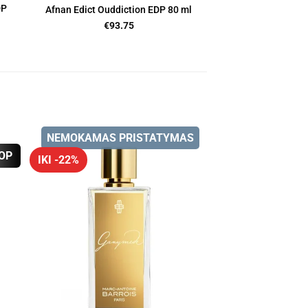
DP
Afnan Edict Ouddiction EDP 80 ml
€
93.75
NEMOKAMAS PRISTATYMAS
OP
IKI -22%