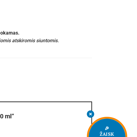
emokamas.
iomis atskiromis siuntomis.
0 ml”
🎉
ŽAISK