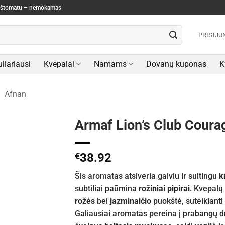
paštomatu – nemokamas
PRISIJU
liariausi
Kvepalai
Namams
Dovanų kuponas
K
/
Afnan
Armaf Lion’s Club Cour
€
38.92
Šis aromatas atsiveria gaiviu ir sultingu
k
subtiliai paūmina
rožiniai pipirai
. Kvepalų 
rožės
bei
jazminaičio
puokštė, suteikiant
Galiausiai aromatas pereina į prabangų 