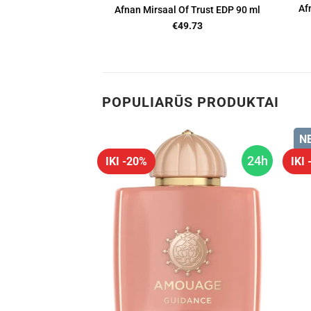
Af
Afnan Mirsaal Of Trust EDP 90 ml
€
49.73
POPULIARŪS PRODUKTAI
N
24h
24h
IKI -20%
IKI