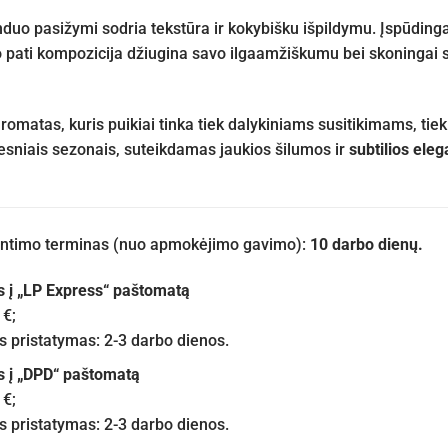
uo pasižymi sodria tekstūra ir kokybišku išpildymu. Įspūdinga
 pati kompozicija džiugina savo ilgaamžiškumu bei skoningai su
aromatas, kuris puikiai tinka tiek dalykiniams susitikimams, ti
sesniais sezonais, suteikdamas jaukios šilumos ir
subtilios eleg
iuntimo terminas (nuo apmokėjimo gavimo):
10 darbo dienų.
s į „LP Express“ paštomatą
 €;
pristatymas: 2-3 darbo dienos.
s į „DPD“ paštomatą
 €;
pristatymas: 2-3 darbo dienos.