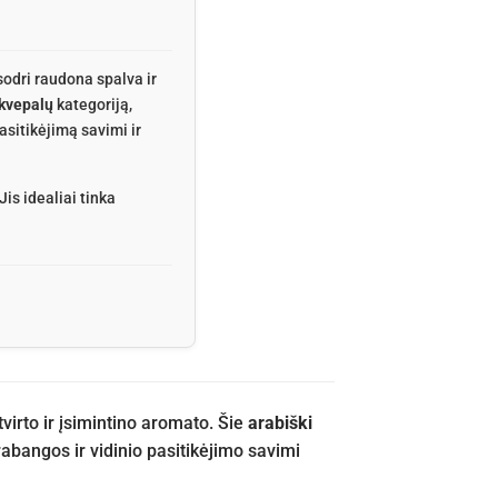
odri raudona spalva ir
 kvepalų
kategoriją,
asitikėjimą savimi ir
is idealiai tinka
irto ir įsimintino aromato. Šie
arabiški
rabangos ir vidinio pasitikėjimo savimi