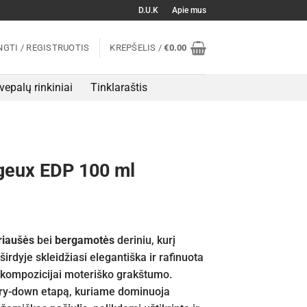
D.U.K
Apie mus
NGTI / REGISTRUOTIS
KREPŠELIS /
€
0.00
vepalų rinkiniai
Tinklaraštis
ageux EDP 100 ml
riaušės
bei
bergamotės
deriniu, kurį
širdyje skleidžiasi elegantiška ir rafinuota
i kompozicijai moteriško grakštumo.
dry-down etapą, kuriame dominuoja