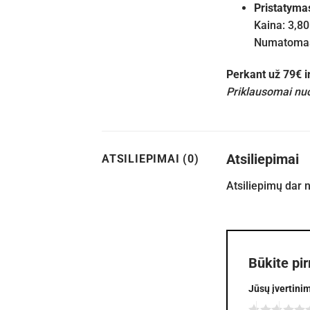
Pristatyma
Kaina: 3,80
Numatomas 
Perkant už 79€ 
Priklausomai nuo
Atsiliepimai
ATSILIEPIMAI (0)
Atsiliepimų dar 
Būkite pi
Jūsų įvertini