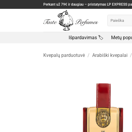
Skip
Perkant už 79€ ir daugiau – pristatymas LP EXPRESS 
to
Ieškoti:
content
Išpardavimas 🏷️
Metų popu
Kvepalų parduotuvė
/
Arabiški kvepalai