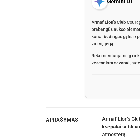
Gemini DI
Armaf Lion’s Club Coura
prabangūs aukso elementa
kuriai būdingas gylis ir
vidinę jėgą.
Rekomenduojame jį rinkti
vėsesniam sezonui, sutei
Armaf Lion’s Clu
APRAŠYMAS
kvepalai
subtilia
atmosferą.