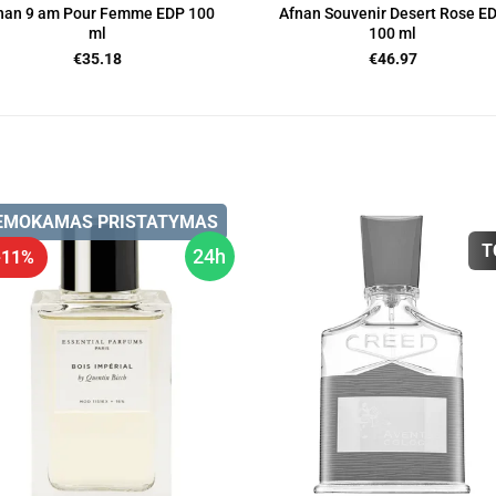
nan 9 am Pour Femme EDP 100
Afnan Souvenir Desert Rose E
ml
100 ml
€
35.18
€
46.97
EMOKAMAS PRISTATYMAS
T
24h
 -11%