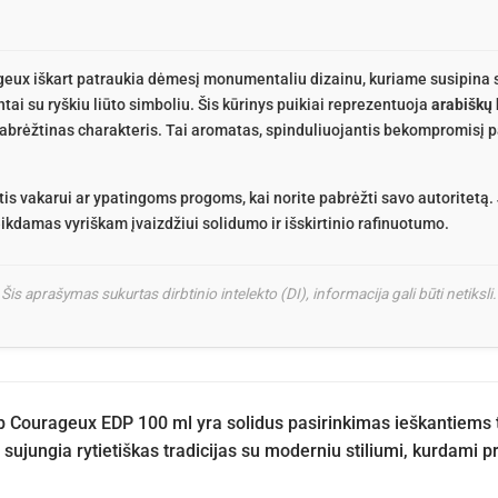
geux iškart patraukia dėmesį monumentaliu dizainu, kuriame susipina s
i su ryškiu liūto simboliu. Šis kūrinys puikiai reprezentuoja
arabiškų
 pabrėžtinas charakteris. Tai aromatas, spinduliuojantis bekompromisį p
s vakarui ar ypatingoms progoms, kai norite pabrėžti savo autoritetą. J
kdamas vyriškam įvaizdžiui solidumo ir išskirtinio rafinuotumo.
Šis aprašymas sukurtas dirbtinio intelekto (DI), informacija gali būti netiksli.
b Courageux EDP 100 ml yra solidus pasirinkimas ieškantiems tv
i sujungia rytietiškas tradicijas su moderniu stiliumi, kurdami p