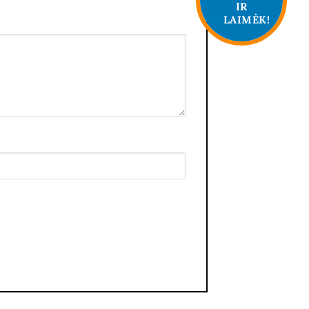
IR
LAIMĖK!