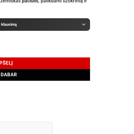
 žemiškas
pačiulis
, palikdami užtikrintą ir
e klausimą
EDP 100 ml
EPŠELĮ
I DABAR