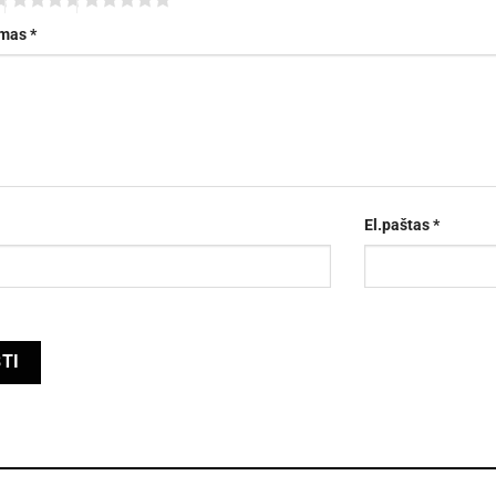
imas
*
El.paštas
*