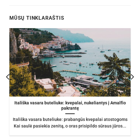
was:
is:
was:
is:
.
€105.00.
€93.50.
€245.21.
€192.00.
MŪSŲ TINKLARAŠTIS
Itališka vasara buteliuke: kvepalai, nukeliantys į Amalfio
pakrantę
Itališka vasara buteliuke: prabangūs kvepalai atostogoms
Kai saulė pasiekia zenitą, o oras prisipildo sūraus jūros...