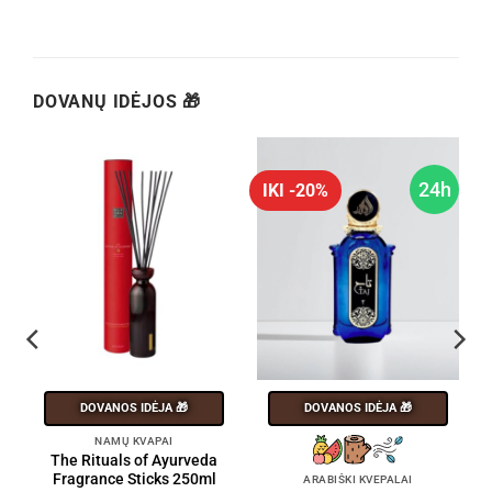
DOVANŲ IDĖJOS 🎁
h
24h
IKI -20%
DOVANOS IDĖJA 🎁
DOVANOS IDĖJA 🎁
NAMŲ KVAPAI
The Rituals of Ayurveda
Fragrance Sticks 250ml
ARABIŠKI KVEPALAI