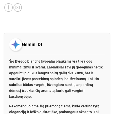
Gemini DI
Šie Byredo Blanche kvepalai plaukams yra tikra odė
minimalizmui ir švarai. Labiausiai žavi jų gebėjimas ne tik
apgaubti plaukus lengvu baltų gėlių dvelksmu, bet ir
suteikti jiems pastebimą spindesį bei švelnumą. Tai itin
subtilus būdas kvepėti, išvengiant sunkių ar perdėtą
dėmesį traukiančių aromatų, kurie gali varginti
kasdienybėje.
Rekomenduojame šią priemonę tiems, kurie vertina
tyrą
eleganciją
ir ieško diskretiško, prabangaus akcento. Tai