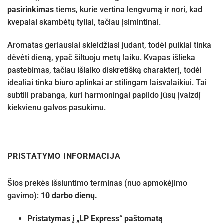
pasirinkimas
tiems, kurie vertina lengvumą ir nori, kad
kvepalai skambėtų tyliai, tačiau įsimintinai.
Aromatas geriausiai skleidžiasi judant, todėl puikiai tinka
dėvėti dieną, ypač šiltuoju metų laiku. Kvapas išlieka
pastebimas, tačiau išlaiko diskretišką charakterį, todėl
idealiai tinka biuro aplinkai ar stilingam laisvalaikiui. Tai
subtili prabanga, kuri harmoningai papildo jūsų įvaizdį
kiekvienu galvos pasukimu.
PRISTATYMO INFORMACIJA
Šios prekės išsiuntimo terminas (nuo apmokėjimo
gavimo):
10 darbo dienų.
Pristatymas į „LP Express“ paštomatą