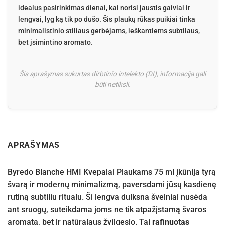
idealus pasirinkimas dienai, kai norisi jaustis gaiviai ir
lengvai, lyg ką tik po dušo. Šis plaukų rūkas puikiai tinka
minimalistinio stiliaus gerbėjams, ieškantiems subtilaus,
bet įsimintino aromato.
Šis aprašymas sukurtas dirbtinio intelekto (DI), informacija gali
būti netiksli.
APRAŠYMAS
Byredo Blanche HMI Kvepalai Plaukams 75 ml įkūnija tyrą
švarą ir modernų minimalizmą, paversdami jūsų kasdienę
rutiną subtiliu ritualu. Ši lengva dulksna švelniai nusėda
ant sruogų, suteikdama joms ne tik atpažįstamą švaros
aromatą, bet ir natūralaus žvilgesio. Tai
rafinuotas