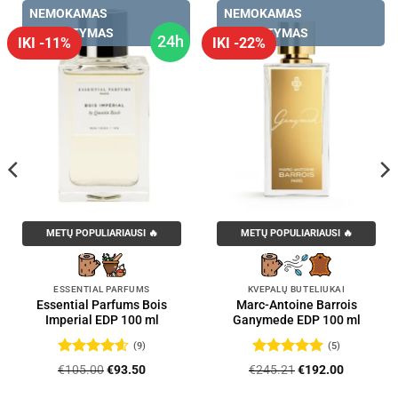
NEMOKAMAS
NEMOKAMAS
PRISTATYMAS
PRISTATYMAS
24h
IKI -11%
IKI -22%
METŲ POPULIARIAUSI 🔥
METŲ POPULIARIAUSI 🔥
ESSENTIAL PARFUMS
KVEPALŲ BUTELIUKAI
Essential Parfums Bois
Marc-Antoine Barrois
Imperial EDP 100 ml
Ganymede EDP 100 ml
(9)
(5)
Įvertinimas:
Įvertinimas:
Original
Current
Original
Current
€
105.00
€
93.50
€
245.21
€
192.00
4.56
iš 5
5
iš 5
price
price
price
price