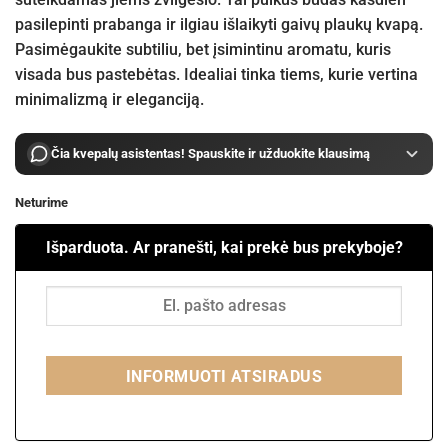
pasilepinti prabanga ir ilgiau išlaikyti gaivų plaukų kvapą.
Pasimėgaukite subtiliu, bet įsimintinu aromatu, kuris
visada bus pastebėtas. Idealiai tinka tiems, kurie vertina
minimalizmą ir eleganciją.
Čia kvepalų asistentas! Spauskite ir užduokite klausimą
Neturime
Išparduota. Ar pranešti, kai prekė bus prekyboje?
INFORMUOTI ATSIRADUS