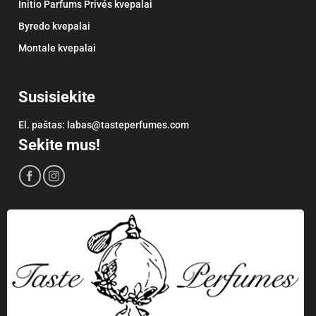
Initio Parfums Privés kvepalai
Byredo kvepalai
Montale kvepalai
Susisiekite
El. paštas:
labas@tasteperfumes.com
Sekite mus!