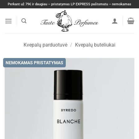
Skip
Perkant už 79€ ir daugiau – pristatymas LP EXPRESS paštomatu – nemokamas
to
content
Kvepalų parduotuvė
/
Kvepalų buteliukai
NEMOKAMAS PRISTATYMAS