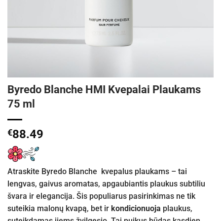
Byredo Blanche HMI Kvepalai Plaukams
75 ml
€
88.49
Atraskite Byredo Blanche kvepalus plaukams – tai
lengvas, gaivus aromatas, apgaubiantis plaukus subtiliu
švara ir elegancija. Šis populiarus pasirinkimas ne tik
suteikia malonų kvapą, bet ir
kondicionuoja
plaukus,
suteikdamas jiems žvilgesio. Tai puikus būdas kasdien