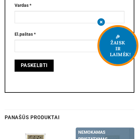
Vardas
*
El.paštas
*
🎉
ŽAISK
IR
LAIMĖK!
PANAŠŪS PRODUKTAI
NEMOKAMAS