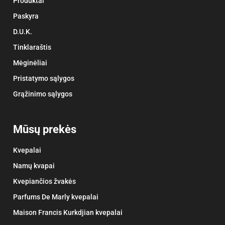
Produktai
Paskyra
D.U.K.
Tinklaraštis
Mėginėliai
Pristatymo sąlygos
Grąžinimo sąlygos
Mūsų prekės
Kvepalai
Namų kvapai
Kvepiančios žvakės
Parfums De Marly kvepalai
Maison Francis Kurkdjian kvepalai