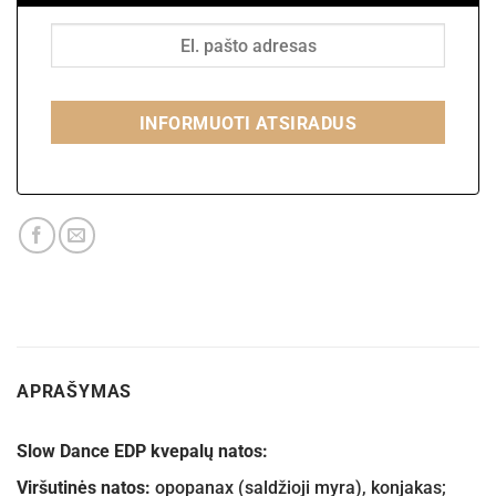
INFORMUOTI ATSIRADUS
APRAŠYMAS
Slow Dance EDP kvepalų natos:
Viršutinės natos:
opopanax (saldžioji myra), konjakas;