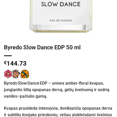
Byredo Slow Dance EDP 50 ml
€
144.73
Byredo Slow Dance EDP – unisex amber‑floral kvapas,
jungiantis šiltą opopanax dervą, gėlių švelnumą ir sodrią
vanilės–pačiulio gamą.
Kvapas prasideda intensyvia, dvelkiančia opopanax derva
ir subtiliu konjako prieskoniu, vėliau atskleisdami švelnius