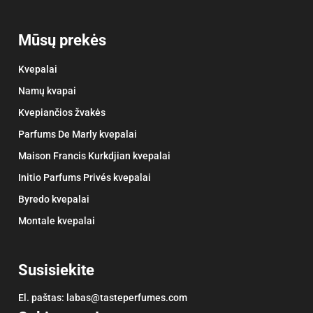
Mūsų prekės
Kvepalai
Namų kvapai
Kvepiančios žvakės
Parfums De Marly kvepalai
Maison Francis Kurkdjian kvepalai
Initio Parfums Privés kvepalai
Byredo kvepalai
Montale kvepalai
Susisiekite
El. paštas:
labas@tasteperfumes.com