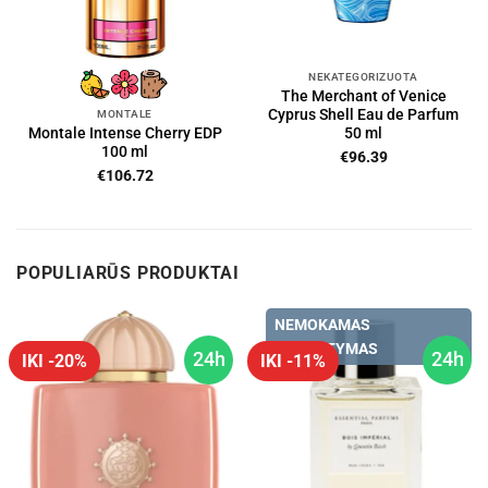
NEKATEGORIZUOTA
The Merchant of Venice
Cyprus Shell Eau de Parfum
MONTALE
50 ml
Montale Intense Cherry EDP
100 ml
€
96.39
€
106.72
POPULIARŪS PRODUKTAI
NEMOKAMAS
PRISTATYMAS
24h
24h
IKI -20%
IKI -11%