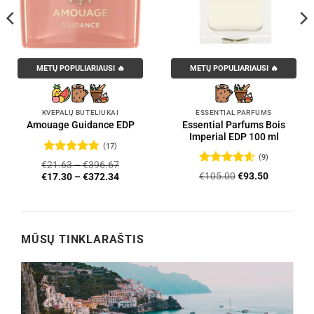
METŲ POPULIARIAUSI 🔥
METŲ POPULIARIAUSI 🔥
KVEPALŲ BUTELIUKAI
ESSENTIAL PARFUMS
Essential Parfums Bois
Amouage Guidance EDP
Imperial EDP 100 ml
(17)
(9)
Įvertinimas:
€
21.63
–
€
396.67
4.76
iš 5
Įvertinimas:
Original
Current
€
105.00
€
93.50
€
17.30
–
€
372.34
4.56
iš 5
price
price
was:
is:
€105.00.
€93.50.
MŪSŲ TINKLARAŠTIS