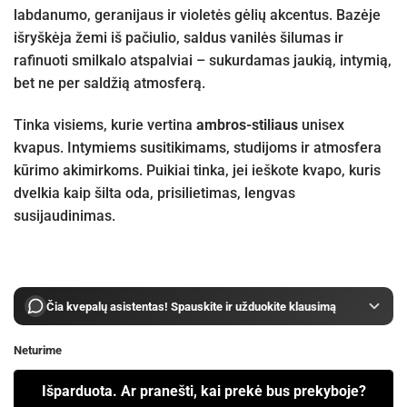
labdanumo, geranijaus ir violetės gėlių akcentus. Bazėje
išryškėja žemi iš pačiulio, saldus vanilės šilumas ir
rafinuoti smilkalo atspalviai – sukurdamas jaukią, intymią,
bet ne per saldžią atmosferą.
Tinka visiems, kurie vertina
ambros-stiliaus
unisex
kvapus. I
ntymiems susitikimams, studijoms ir atmosfera
kūrimo akimirkoms.
Puikiai tinka, jei ieškote kvapo, kuris
dvelkia kaip šilta oda, prisilietimas, lengvas
susijaudinimas.
Čia kvepalų asistentas! Spauskite ir užduokite klausimą
Neturime
Išparduota. Ar pranešti, kai prekė bus prekyboje?