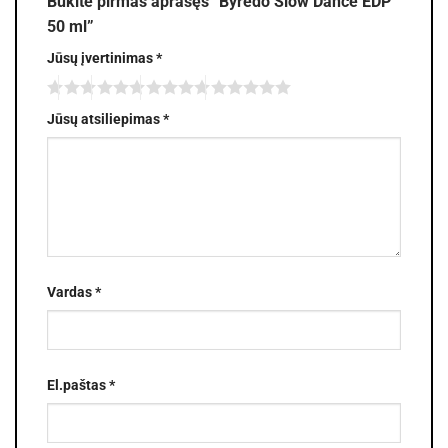
Būkite pirmas aprašęs “Byredo Slow Dance EDP
50 ml”
Jūsų įvertinimas
*
Jūsų atsiliepimas
*
Vardas
*
El.paštas
*