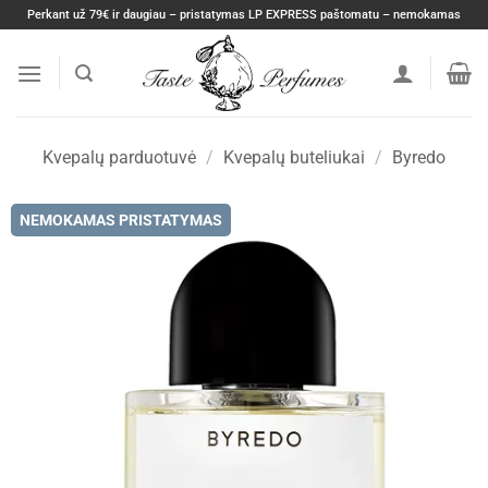
Skip
Perkant už 79€ ir daugiau – pristatymas LP EXPRESS paštomatu – nemokamas
to
content
Kvepalų parduotuvė
/
Kvepalų buteliukai
/
Byredo
NEMOKAMAS PRISTATYMAS