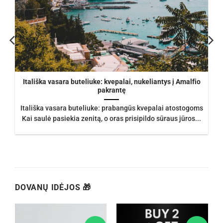
Itališka vasara buteliuke: kvepalai, nukeliantys į Amalfio
pakrantę
Itališka vasara buteliuke: prabangūs kvepalai atostogoms
Kai saulė pasiekia zenitą, o oras prisipildo sūraus jūros...
DOVANŲ IDĖJOS 🎁