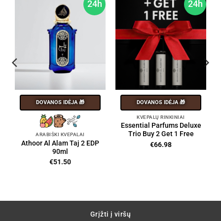
h
24h
24h
DOVANOS IDĖJA 🎁
DOVANOS IDĖJA 🎁
KVEPALŲ RINKINIAI
Essential Parfums Deluxe
Trio Buy 2 Get 1 Free
ARABIŠKI KVEPALAI
Athoor Al Alam Taj 2 EDP
€
66.98
90ml
€
51.50
Grįžti į viršų