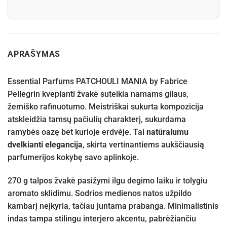
APRAŠYMAS
Essential Parfums PATCHOULI MANIA by Fabrice
Pellegrin kvepianti žvakė suteikia namams gilaus,
žemiško rafinuotumo. Meistriškai sukurta kompozicija
atskleidžia tamsų pačiulių charakterį, sukurdama
ramybės oazę bet kurioje erdvėje. Tai
natūralumu
dvelkianti elegancija
, skirta vertinantiems aukščiausią
parfumerijos kokybę savo aplinkoje.
270 g talpos žvakė pasižymi ilgu degimo laiku ir tolygiu
aromato sklidimu. Sodrios medienos natos užpildo
kambarį neįkyria, tačiau juntama prabanga. Minimalistinis
indas tampa stilingu interjero akcentu, pabrėžiančiu