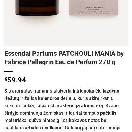
Essential Parfums PATCHOULI MANIA by
Fabrice Pellegrin Eau de Parfum 270 g
€
59.94
Šis aromatas namams atsiveria intriguojančiu
lazdyno
riešutų
ir žalios
kalendros
deriniu, kuris akimirksniu
sukuria jaukią, tačiau charakteringą atmosferą. Kvapo
širdyje dominuoja žemiškas ir tauriai tamsus
pačiulis
,
meistriškai sušvelnintas gilios
kakavos
natos bei
subtilaus
arbatos
dvelksmo. Galutinį įspūdį suformuoja