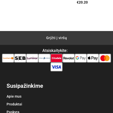
€
20.20
nt
0.
Grįžti į viršų
Atsiskaitykite:
Susipažinkime
Apie mus
Produktai
Paskyra