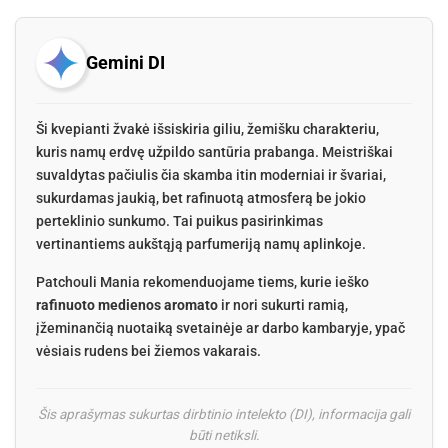
Gemini DI
Ši kvepianti žvakė išsiskiria giliu, žemišku charakteriu,
kuris namų erdvę užpildo santūria prabanga. Meistriškai
suvaldytas pačiulis čia skamba itin moderniai ir švariai,
sukurdamas jaukią, bet rafinuotą atmosferą be jokio
perteklinio sunkumo. Tai puikus pasirinkimas
vertinantiems aukštąją parfumeriją namų aplinkoje.
Patchouli Mania rekomenduojame tiems, kurie ieško
rafinuoto medienos aromato
ir nori sukurti ramią,
įžeminančią nuotaiką svetainėje ar darbo kambaryje, ypač
vėsiais rudens bei žiemos vakarais.
Šis aprašymas sukurtas dirbtinio intelekto (DI), informacija gali
būti netiksli.