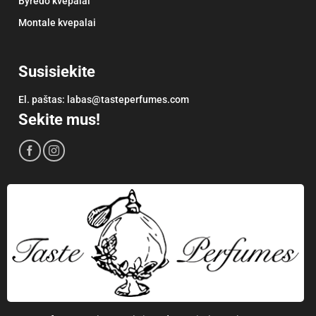
Byredo kvepalai
Montale kvepalai
Susisiekite
El. paštas:
labas@tasteperfumes.com
Sekite mus!