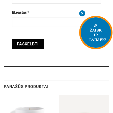
El.paštas
*
🎉
ŽAISK
IR
LAIMĖK!
PANAŠŪS PRODUKTAI