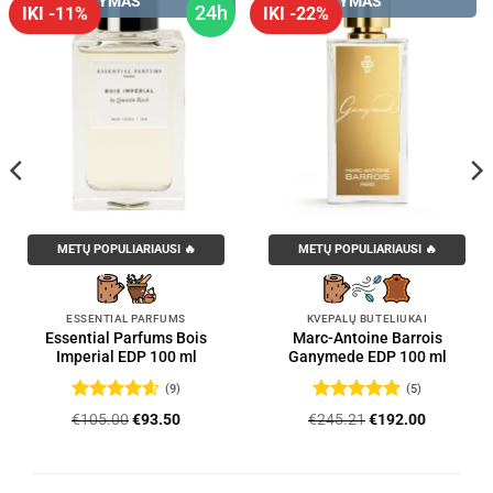
PRISTATYMAS
PRISTATYMAS
24h
IKI -11%
IKI -22%
METŲ POPULIARIAUSI 🔥
METŲ POPULIARIAUSI 🔥
ESSENTIAL PARFUMS
KVEPALŲ BUTELIUKAI
Essential Parfums Bois
Marc-Antoine Barrois
Imperial EDP 100 ml
Ganymede EDP 100 ml
(9)
(5)
Įvertinimas:
Įvertinimas:
Original
Current
Original
Current
€
105.00
€
93.50
€
245.21
€
192.00
4.56
iš 5
5
iš 5
price
price
price
price
was:
is:
was:
is:
.
€105.00.
€93.50.
€245.21.
€192.00.