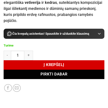
elegantiška
vetiverija
ir
kedras
, suteikiantys kompozicijai
ilgai išliekantį medienos ir dūminių samanų prieskonį,
kuris pripildo erdvę rafinuotos, prabangios ramybės
pojūčio.
Čia kvepalų asistentas! Spauskite ir užduokite klausimą
Turime
produkto kiekis: Essential Parfums PATCHOULI MANIA by Fabrice Pe
Į KREPŠELĮ
PIRKTI DABAR