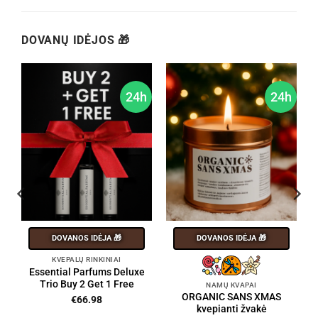
DOVANŲ IDĖJOS 🎁
h
24h
24h
DOVANOS IDĖJA 🎁
DOVANOS IDĖJA 🎁
KVEPALŲ RINKINIAI
Essential Parfums Deluxe
Trio Buy 2 Get 1 Free
NAMŲ KVAPAI
ORGANIC SANS XMAS
€
66.98
kvepianti žvakė