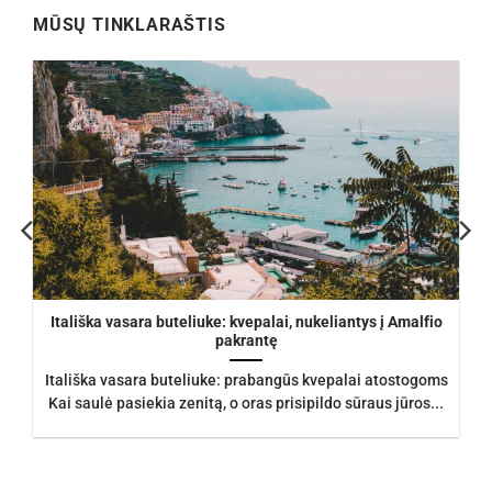
MŪSŲ TINKLARAŠTIS
Itališka vasara buteliuke: kvepalai, nukeliantys į Amalfio
pakrantę
Itališka vasara buteliuke: prabangūs kvepalai atostogoms
Kai saulė pasiekia zenitą, o oras prisipildo sūraus jūros...