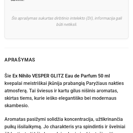
Šis aprašymas sukurtas dirbtinio intelekto (DI), informacija gali
būti netiksli.
APRAŠYMAS
Šie
Ex Nihilo VESPER GLITZ Eau de Parfum 50 ml
kvepalai meistriškai įkūnija prabangią Paryžiaus nakties
atmosferą. Tai šviesus ir kartu gilus nišinis aromatas,
skirtas tiems, kurie ieško elegantiško bei modernaus
skambesio.
Aromatas pasižymi solidžia koncentracija, užtikrinančia
puikų išsilaikymą. Jo charakteris yra spindintis ir švelniai