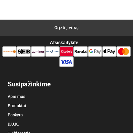
3.
Grįžti į viršų
Atsiskaitykite:
Susipažinkime
Apie mus
Produktai
Paskyra
D.U.K.