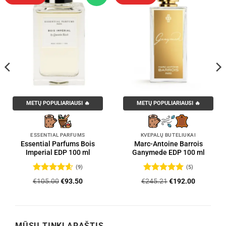
METŲ POPULIARIAUSI 🔥
METŲ POPULIARIAUSI 🔥
ESSENTIAL PARFUMS
KVEPALŲ BUTELIUKAI
Essential Parfums Bois
Marc-Antoine Barrois
Imperial EDP 100 ml
Ganymede EDP 100 ml
(9)
(5)
Įvertinimas:
Įvertinimas:
Original
Current
Original
Current
€
105.00
€
93.50
€
245.21
€
192.00
4.56
iš 5
5
iš 5
price
price
price
price
was:
is:
was:
is:
.
€105.00.
€93.50.
€245.21.
€192.00.
MŪSŲ TINKLARAŠTIS