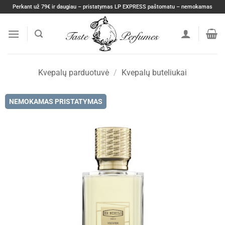
Skip
Perkant už 79€ ir daugiau – pristatymas LP EXPRESS paštomatu – nemokamas
to
content
Kvepalų parduotuvė
/
Kvepalų buteliukai
NEMOKAMAS PRISTATYMAS