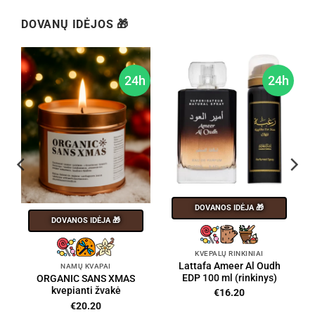
DOVANŲ IDĖJOS 🎁
h
24h
24h
DOVANOS IDĖJA 🎁
DOVANOS IDĖJA 🎁
KVEPALŲ RINKINIAI
Lattafa Ameer Al Oudh
NAMŲ KVAPAI
EDP 100 ml (rinkinys)
ORGANIC SANS XMAS
kvepianti žvakė
€
16.20
nt
€
20.20