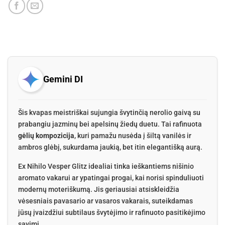
Gemini DI
Šis kvapas meistriškai sujungia švytinčią nerolio gaivą su
prabangiu jazminų bei apelsinų žiedų duetu. Tai rafinuota
gėlių kompozicija
, kuri pamažu nusėda į šiltą vanilės ir
ambros glėbį, sukurdama jaukią, bet itin elegantišką aurą.
Ex Nihilo Vesper Glitz idealiai tinka ieškantiems nišinio
aromato vakarui ar ypatingai progai, kai norisi spinduliuoti
modernų moteriškumą. Jis geriausiai atsiskleidžia
vėsesniais pavasario ar vasaros vakarais, suteikdamas
jūsų įvaizdžiui subtilaus švytėjimo ir rafinuoto pasitikėjimo
savimi.