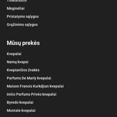
Tinklaraštis
Mėginėliai
Pristatymo sąlygos
Grąžinimo sąlygos
Mūsų prekės
Kvepalai
Namų kvapai
Kvepiančios žvakės
Parfums De Marly kvepalai
Maison Francis Kurkdjian kvepalai
Initio Parfums Privés kvepalai
Byredo kvepalai
Montale kvepalai