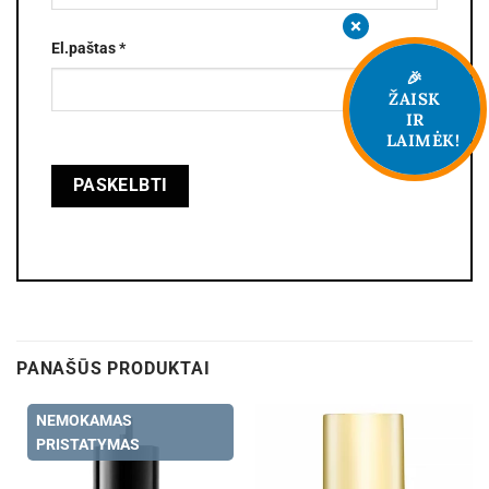
El.paštas
*
🎉
ŽAISK
IR
LAIMĖK!
PANAŠŪS PRODUKTAI
NEMOKAMAS
PRISTATYMAS