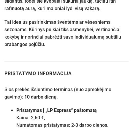
šildantis, todėl šie kvepalai sukuria jaukią, tačiau itin
rafinuotą
aurą, kuri maloniai lydi visą vakarą.
Tai idealus pasirinkimas šventėms ar vėsesniems
sezonams. Kūrinys puikiai tiks asmenybei, vertinančiai
kokybę ir norinčiai pabrėžti savo individualumą subtiliu
prabangos pojūčiu.
PRISTATYMO INFORMACIJA
Šios prekės išsiuntimo terminas (nuo apmokėjimo
gavimo):
10 darbo dienų.
Pristatymas į „LP Express“ paštomatą
Kaina: 2,60 €;
Numatomas pristatymas: 2-3 darbo dienos.