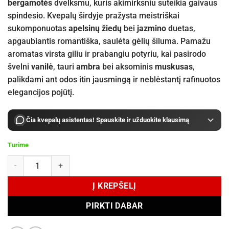
bergamotės
dvelksmu, kuris akimirksniu suteikia gaivaus
spindesio. Kvepalų širdyje pražysta meistriškai
sukomponuotas
apelsinų žiedų
bei
jazmino
duetas,
apgaubiantis romantiška, saulėta gėlių šiluma. Pamažu
aromatas virsta giliu ir prabangiu potyriu, kai pasirodo
švelni
vanilė
, tauri
ambra
bei aksominis
muskusas
,
palikdami ant odos itin jausmingą ir neblėstantį rafinuotos
elegancijos pojūtį.
Čia kvepalų asistentas! Spauskite ir užduokite klausimą
Turime
produkto kiekis: Ex Nihilo VESPER GLITZ Eau de Parfum 50 ml
Į KREPŠELĮ
PIRKTI DABAR