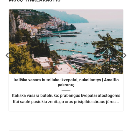
Itališka vasara buteliuke: kvepalai, nukeliantys į Amalfio
pakrantę
Itališka vasara buteliuke: prabangūs kvepalai atostogoms
Kai saulė pasiekia zenitą, o oras prisipildo sūraus jūros...