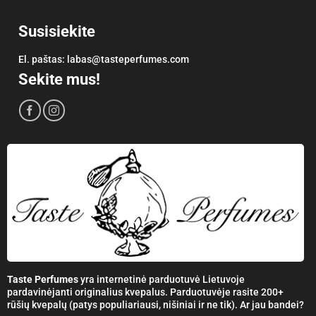
Susisiekite
El. paštas:
labas@tasteperfumes.com
Sekite mus!
Taste Perfumes
yra internetinė parduotuvė Lietuvoje
pardavinėjanti originalius kvepalus. Parduotuvėje rasite 200+
rūšių kvepalų (patys populiariausi, nišiniai ir ne tik). Ar jau bandei?