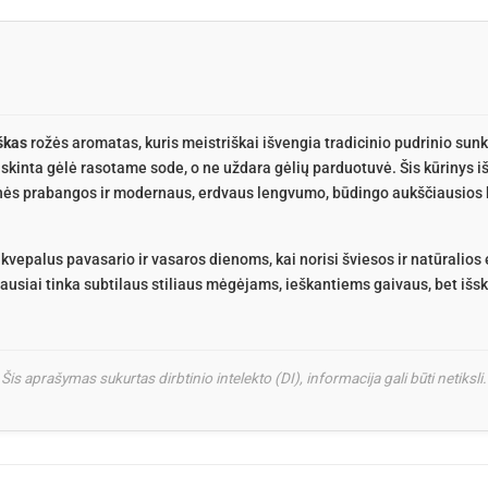
škas
rožės aromatas, kuris meistriškai išvengia tradicinio pudrinio sun
 nuskinta gėlė rasotame sode, o ne uždara gėlių parduotuvė. Šis kūrinys i
inės prabangos ir modernaus, erdvaus lengvumo, būdingo aukščiausios k
palus pavasario ir vasaros dienoms, kai norisi šviesos ir natūralios 
usiai tinka subtilaus stiliaus mėgėjams, ieškantiems gaivaus, bet išski
Šis aprašymas sukurtas dirbtinio intelekto (DI), informacija gali būti netiksli.