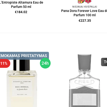
L’Entropiste Altamura Eau de
Parfum 50 ml
NIŠINIAI KVEPALAI
Pana Dora Forever Love Eau d
€
184.02
Parfum 100 ml
€
227.35
EMOKAMAS PRISTATYMAS
T
24h
 -11%