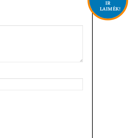
IR
LAIMĖK!