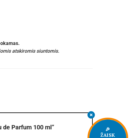
emokamas.
iomis atskiromis siuntomis.
u de Parfum 100 ml”
🎉
ŽAISK