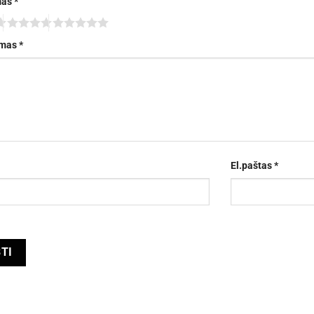
mas
*
imas
*
El.paštas
*