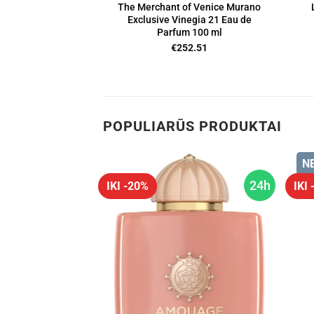
The Merchant of Venice Murano
Exclusive Vinegia 21 Eau de
Parfum 100 ml
€
252.51
POPULIARŪS PRODUKTAI
N
24h
24h
IKI -20%
IKI