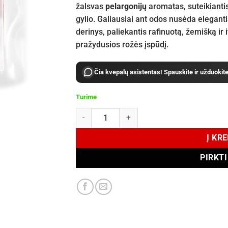
žalsvas
pelargonijų
aromatas, suteikianti
gylio. Galiausiai ant odos nusėda elegant
derinys, paliekantis rafinuotą, žemišką ir it
pražydusios rožės įspūdį.
Čia kvepalų asistentas! Spauskite ir užduokit
Turime
produkto kiekis: ATKINSONS Rose in Wonderla
Į KR
PIRKT