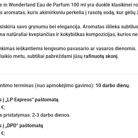
n Wonderland Eau de Parfum 100 ml yra duoklė klasikinei rože
s aromatas, kuris akimirksniu perkelia į rasotą sodą, kur gėlių ž
siskiria savo grynumu bei elegancija. Aromatas išlieka subtilus
ina natūraliai kvepiančias ir kokybiškas kompozicijas, kurios n
inkimas ieškantiems lengvumo pavasario ar vasaros dienomis. K
alaikio metu, subtiliai pabrėždami jūsų
rafinuotą skonį
.
iuntimo terminas (nuo apmokėjimo gavimo):
10 darbo dienų.
s į „LP Express“ paštomatą
 €;
pristatymas: 2-3 darbo dienos.
s į „DPD“ paštomatą
 €;