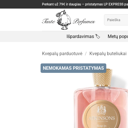
Skip
Perkant už 79€ ir daugiau – pristatymas LP EXPRESS 
to
Ieškoti:
content
Išpardavimas 🏷️
Metų popu
Kvepalų parduotuvė
/
Kvepalų buteliukai
NEMOKAMAS PRISTATYMAS