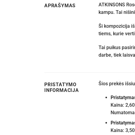
ATKINSONS Rose i
APRAŠYMAS
kampu. Tai nišini
Ši kompozicija iš
tiems, kurie vert
Tai puikus pasir
darbe, tiek laisv
Šios prekės išs
PRISTATYMO
INFORMACIJA
Pristatyma
Kaina: 2,60
Numatomas 
Pristatyma
Kaina: 3,50