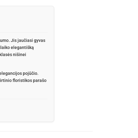
kumo. Jis jaučiasi gyvas
šlaiko elegantišką
lasės nišinei
elegancijos pojūčio.
rtinio floristikos parašo