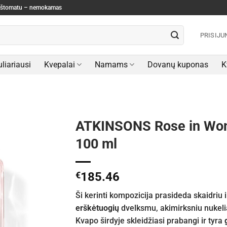
paštomatu – nemokamas
PRISIJU
liariausi
Kvepalai
Namams
Dovanų kuponas
K
ATKINSONS Rose in Won
100 ml
€
185.46
Ši kerinti kompozicija prasideda skaidriu
erškėtuogių
dvelksmu, akimirksniu nukelia
Kvapo širdyje skleidžiasi prabangi ir tyra