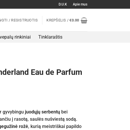
D.U.K
Apie mus
NGTI / REGISTRUOTIS
KREPŠELIS /
€
0.00
vepalų rinkiniai
Tinklaraštis
derland Eau de Parfum
 ir gyvybingu
juodųjų serbentų
bei
nčiu į rasotą, saulės nušviestą sodą.
gegužinė rožė
, kurią meistriškai papildo