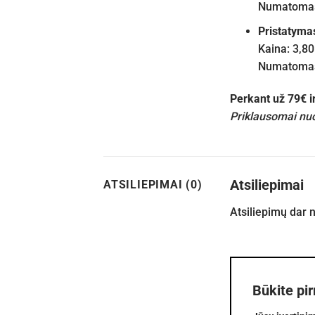
Numatomas 
Pristatyma
Kaina: 3,80
Numatomas 
Perkant už 79€ 
Priklausomai nuo
Atsiliepimai
ATSILIEPIMAI (0)
Atsiliepimų dar 
Būkite pi