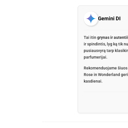
Gemini DI
Tai itin
grynas ir autenti
ir spindintis, lyg ką tik
pusiausvyrą tarp klasik
parfumerijai.
Rekomenduojame šiuos kve
Rose in Wonderland geria
kasdienai.