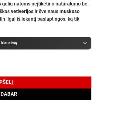
s gėlių natoms neįtikėtino natūralumo bei
iškas
vetiverijos
ir švelnaus
muskuso
in ilgai išliekantį paslaptingos, ką tik
e klausimą
nd Eau de Parfum 100 ml
EPŠELĮ
I DABAR