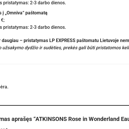
pristatymas: 2-3 darbo dienos.
s į „Omniva“ paštomatą
 €;
pristatymas: 2-3 darbo dienos.
ir daugiau – pristatymas LP EXPRESS paštomatu Lietuvoje n
 užsakymo dydžio ir sudėties, prekės gali būti pristatomos kel
nėra.
rmas aprašęs “ATKINSONS Rose in Wonderland Ea