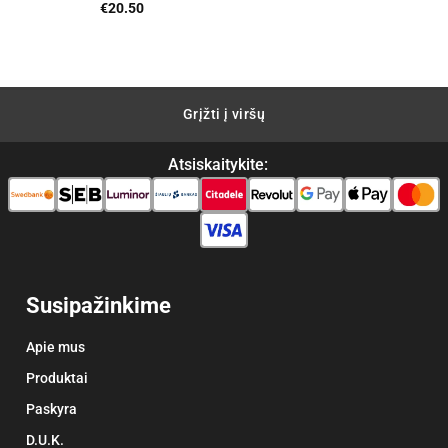
€
20.50
Grįžti į viršų
Atsiskaitykite:
Susipažinkime
Apie mus
Produktai
Paskyra
D.U.K.