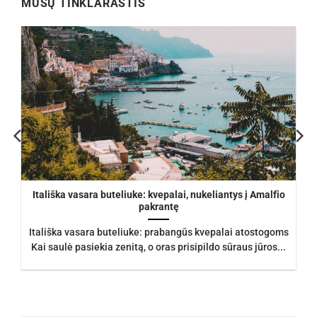
MŪSŲ TINKLARAŠTIS
Itališka vasara buteliuke: kvepalai, nukeliantys į Amalfio
pakrantę
Itališka vasara buteliuke: prabangūs kvepalai atostogoms
Kai saulė pasiekia zenitą, o oras prisipildo sūraus jūros...