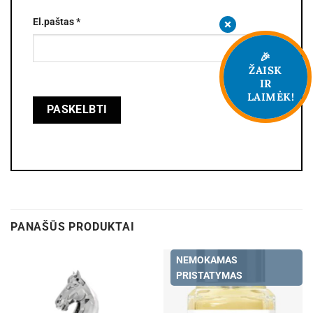
El.paštas
*
🎉
ŽAISK
IR
LAIMĖK!
PANAŠŪS PRODUKTAI
NEMOKAMAS
PRISTATYMAS