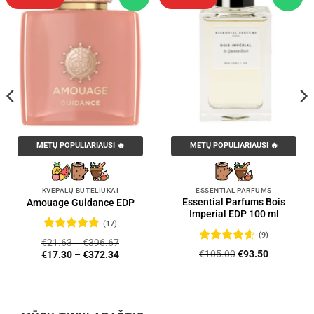
METŲ POPULIARIAUSI 🔥
METŲ POPULIARIAUSI 🔥
KVEPALŲ BUTELIUKAI
ESSENTIAL PARFUMS
Essential Parfums Bois
Amouage Guidance EDP
Imperial EDP 100 ml
(17)
(9)
Įvertinimas:
€
21.63
–
€
396.67
4.76
iš 5
Įvertinimas:
Original
Current
€
105.00
€
93.50
€
17.30
–
€
372.34
4.56
iš 5
price
price
was:
is:
€105.00.
€93.50.