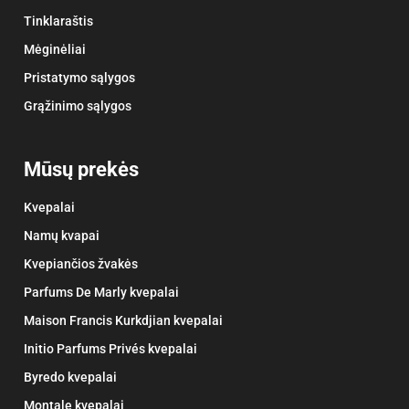
Tinklaraštis
Mėginėliai
Pristatymo sąlygos
Grąžinimo sąlygos
Mūsų prekės
Kvepalai
Namų kvapai
Kvepiančios žvakės
Parfums De Marly kvepalai
Maison Francis Kurkdjian kvepalai
Initio Parfums Privés kvepalai
Byredo kvepalai
Montale kvepalai