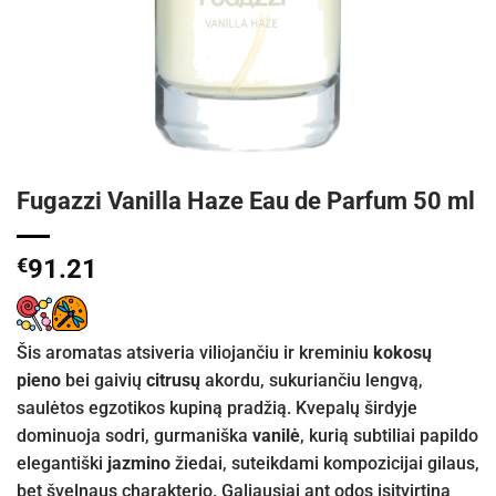
Fugazzi Vanilla Haze Eau de Parfum 50 ml
€
91.21
Šis aromatas atsiveria viliojančiu ir kreminiu
kokosų
pieno
bei gaivių
citrusų
akordu, sukuriančiu lengvą,
saulėtos egzotikos kupiną pradžią. Kvepalų širdyje
dominuoja sodri, gurmaniška
vanilė
, kurią subtiliai papildo
elegantiški
jazmino
žiedai, suteikdami kompozicijai gilaus,
bet švelnaus charakterio. Galiausiai ant odos įsitvirtina