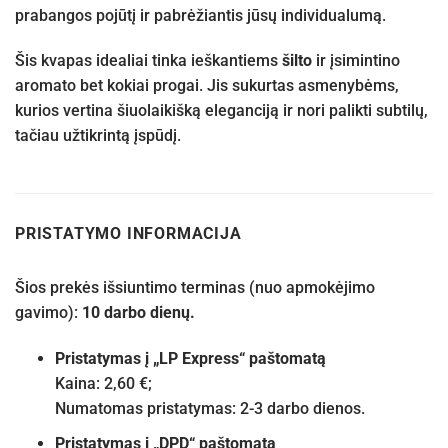
prabangos pojūtį ir pabrėžiantis jūsų individualumą.
Šis kvapas idealiai tinka ieškantiems
šilto
ir įsimintino
aromato bet kokiai progai. Jis sukurtas asmenybėms,
kurios vertina šiuolaikišką eleganciją ir nori palikti subtilų,
tačiau užtikrintą įspūdį.
PRISTATYMO INFORMACIJA
Šios prekės išsiuntimo terminas (nuo apmokėjimo
gavimo):
10 darbo dienų.
Pristatymas į „LP Express“ paštomatą
Kaina: 2,60 €;
Numatomas pristatymas: 2-3 darbo dienos.
Pristatymas į „DPD“ paštomatą