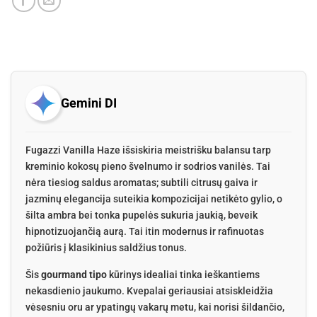
Gemini DI
Fugazzi Vanilla Haze išsiskiria meistrišku balansu tarp
kreminio kokosų pieno švelnumo ir sodrios vanilės. Tai
nėra tiesiog saldus aromatas; subtili citrusų gaiva ir
jazminų elegancija suteikia kompozicijai netikėto gylio, o
šilta ambra bei tonka pupelės sukuria jaukią, beveik
hipnotizuojančią aurą. Tai itin modernus ir rafinuotas
požiūris į klasikinius saldžius tonus.
Šis
gourmand tipo
kūrinys idealiai tinka ieškantiems
nekasdienio jaukumo. Kvepalai geriausiai atsiskleidžia
vėsesniu oru ar ypatingų vakarų metu, kai norisi šildančio,