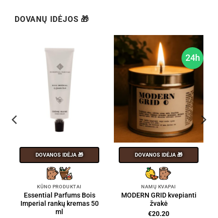
DOVANŲ IDĖJOS 🎁
h
24h
DOVANOS IDĖJA 🎁
DOVANOS IDĖJA 🎁
KŪNO PRODUKTAI
NAMŲ KVAPAI
Essential Parfums Bois
MODERN GRID kvepianti
Imperial rankų kremas 50
žvakė
ml
€
20.20