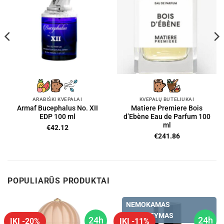
ARABIŠKI KVEPALAI
KVEPALŲ BUTELIUKAI
Armaf Bucephalus No. XII
Matiere Premiere Bois
EDP 100 ml
d’Ebène Eau de Parfum 100
ml
€
42.12
€
241.86
POPULIARŪS PRODUKTAI
NEMOKAMAS
PRISTATYMAS
24h
24h
IKI -20%
IKI -11%