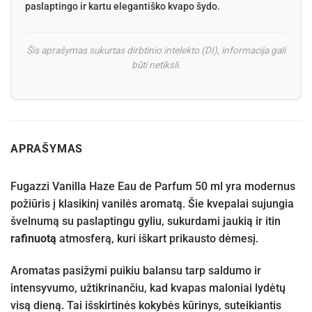
paslaptingo ir kartu elegantiško kvapo šydo.
Šis aprašymas sukurtas dirbtinio intelekto (DI), informacija gali
būti netiksli.
APRAŠYMAS
Fugazzi Vanilla Haze Eau de Parfum 50 ml yra modernus
požiūris į klasikinį vanilės aromatą. Šie kvepalai sujungia
švelnumą su paslaptingu gyliu, sukurdami jaukią ir itin
rafinuotą
atmosferą, kuri iškart prikausto dėmesį.
Aromatas pasižymi puikiu balansu tarp saldumo ir
intensyvumo, užtikrinančiu, kad kvapas maloniai lydėtų
visą dieną. Tai išskirtinės kokybės kūrinys, suteikiantis