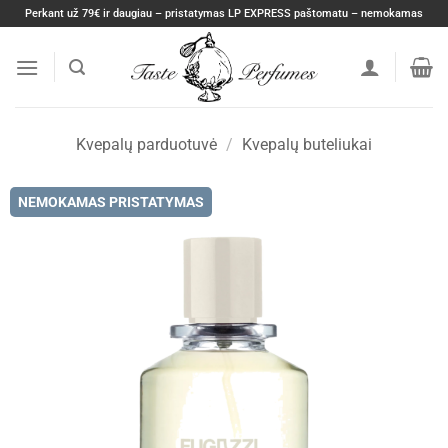
Skip
Perkant už 79€ ir daugiau – pristatymas LP EXPRESS paštomatu – nemokamas
to
content
Kvepalų parduotuvė
/
Kvepalų buteliukai
NEMOKAMAS PRISTATYMAS