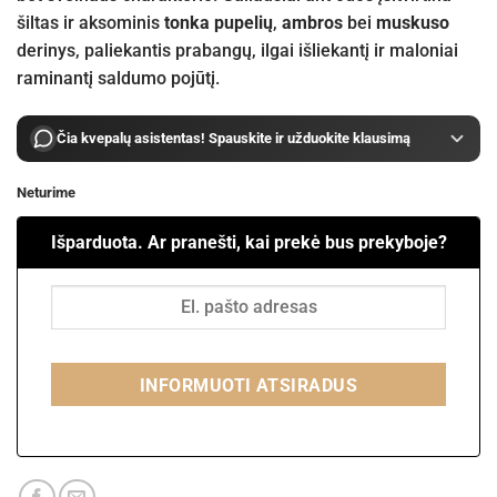
šiltas ir aksominis
tonka pupelių
,
ambros
bei
muskuso
derinys, paliekantis prabangų, ilgai išliekantį ir maloniai
raminantį saldumo pojūtį.
Čia kvepalų asistentas! Spauskite ir užduokite klausimą
Neturime
Išparduota. Ar pranešti, kai prekė bus prekyboje?
INFORMUOTI ATSIRADUS