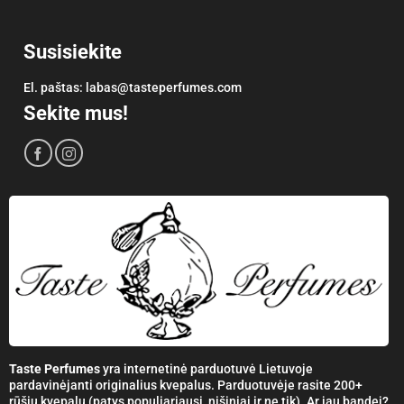
Susisiekite
El. paštas:
labas@tasteperfumes.com
Sekite mus!
Taste Perfumes
yra internetinė parduotuvė Lietuvoje
pardavinėjanti originalius kvepalus. Parduotuvėje rasite 200+
rūšių kvepalų (patys populiariausi, nišiniai ir ne tik). Ar jau bandei?