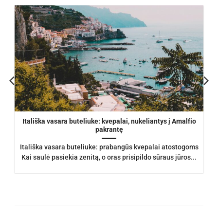
Itališka vasara buteliuke: kvepalai, nukeliantys į Amalfio
pakrantę
Itališka vasara buteliuke: prabangūs kvepalai atostogoms
Kai saulė pasiekia zenitą, o oras prisipildo sūraus jūros...