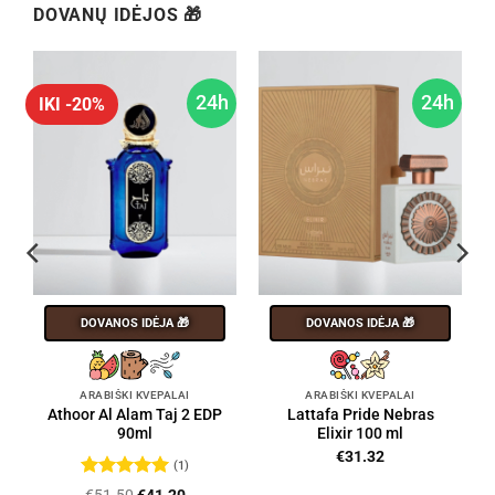
DOVANŲ IDĖJOS 🎁
h
24h
24h
IKI -20%
DOVANOS IDĖJA 🎁
DOVANOS IDĖJA 🎁
ARABIŠKI KVEPALAI
ARABIŠKI KVEPALAI
Athoor Al Alam Taj 2 EDP
Lattafa Pride Nebras
90ml
Elixir 100 ml
€
31.32
(1)
Įvertinimas:
Original
Current