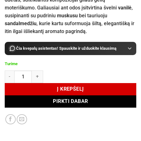
moteriškumo. Galiausiai ant odos įsitvirtina švelni
vanilė
,
susipinanti su pudriniu
muskusu
bei tauriuoju
sandalmedžiu
, kurie kartu suformuoja šiltą, elegantišką ir
itin ilgai išliekantį aromato pagrindą.
Čia kvepalų asistentas! Spauskite ir užduokite klausimą
Turime
produkto kiekis: Kajal Classic Collection Kolada Extrait de Parfum 1
Į KREPŠELĮ
PIRKTI DABAR