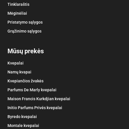
Tinklaraštis
Mėginėliai
Pristatymo sąlygos
Grąžinimo sąlygos
Mūsų prekės
Kvepalai
Namų kvapai
Kvepiančios žvakės
Parfums De Marly kvepalai
Maison Francis Kurkdjian kvepalai
Initio Parfums Privés kvepalai
Byredo kvepalai
Montale kvepalai