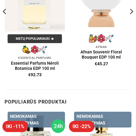
METŲ POPULIARIAUSI 🔥
AFNAN
Afnan Souvenir Floral
Bouquet EDP 100 ml
ESSENTIAL PARFUMS
Essential Parfums Néroli
€
45.27
Botanica EDP 100 ml
€
92.73
POPULIARŪS PRODUKTAI
NEMOKAMAS
NEMOKAMAS
PRISTATYMAS
PRISTATYMAS
24h
IKI -11%
IKI -22%