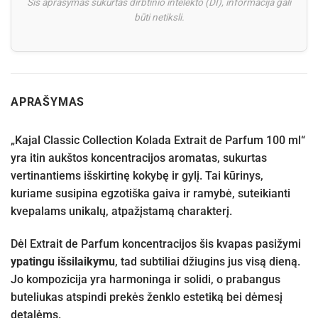
Šis aprašymas sukurtas dirbtinio intelekto (DI), informacija gali
būti netiksli.
APRAŠYMAS
„Kajal Classic Collection Kolada Extrait de Parfum 100 ml“
yra itin aukštos koncentracijos aromatas, sukurtas
vertinantiems išskirtinę kokybę ir gylį. Tai kūrinys,
kuriame susipina egzotiška gaiva ir ramybė, suteikianti
kvepalams unikalų, atpažįstamą charakterį.
Dėl Extrait de Parfum koncentracijos šis kvapas pasižymi
ypatingu išsilaikymu
, tad subtiliai džiugins jus visą dieną.
Jo kompozicija yra harmoninga ir solidi, o prabangus
buteliukas atspindi prekės ženklo estetiką bei dėmesį
detalėms.