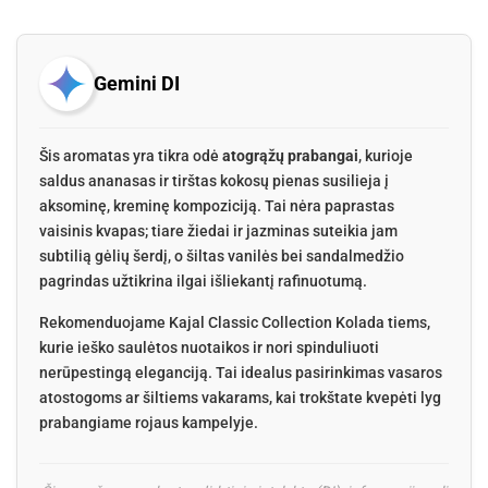
Gemini DI
Šis aromatas yra tikra odė
atogrąžų prabangai
, kurioje
saldus ananasas ir tirštas kokosų pienas susilieja į
aksominę, kreminę kompoziciją. Tai nėra paprastas
vaisinis kvapas; tiare žiedai ir jazminas suteikia jam
subtilią gėlių šerdį, o šiltas vanilės bei sandalmedžio
pagrindas užtikrina ilgai išliekantį rafinuotumą.
Rekomenduojame Kajal Classic Collection Kolada tiems,
kurie ieško saulėtos nuotaikos ir nori spinduliuoti
nerūpestingą eleganciją. Tai idealus pasirinkimas vasaros
atostogoms ar šiltiems vakarams, kai trokštate kvepėti lyg
prabangiame rojaus kampelyje.