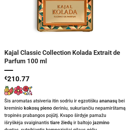
Kajal Classic Collection Kolada Extrait de
Parfum 100 ml
€
210.77
Šis aromatas atsiveria itin sodriu ir egzotišku
ananasų
bei
kreminio
kokosų pieno
deriniu, sukuriančiu nepamirštamą
tropinės prabangos pojūtį. Kvapo širdyje pamažu
išryškėja svaiginantis
tiare žiedų
ir baltojo
jazmino
duetas, suteikiantis kompozicijai gilaus gėlių