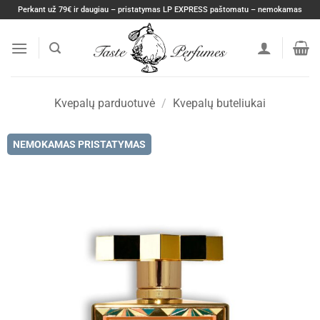
Skip
Perkant už 79€ ir daugiau – pristatymas LP EXPRESS paštomatu – nemokamas
to
content
Kvepalų parduotuvė
/
Kvepalų buteliukai
NEMOKAMAS PRISTATYMAS