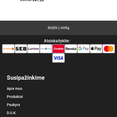
€
51.50
€
41.20
5
iš 5
price
price
was:
is:
€51.50.
€41.20.
Grįžti į viršų
Atsiskaitykite:
Susipažinkime
Apie mus
Produktai
Paskyra
D.U.K.