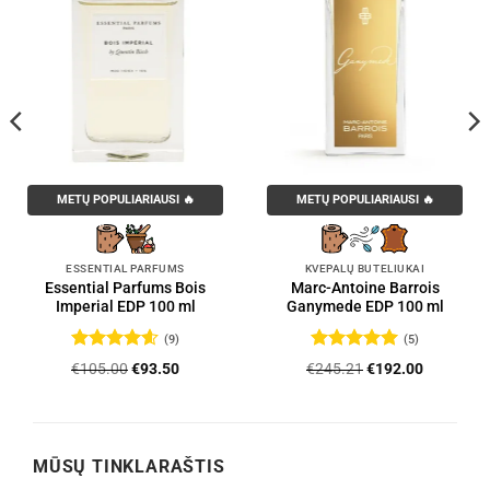
METŲ POPULIARIAUSI 🔥
METŲ POPULIARIAUSI 🔥
ESSENTIAL PARFUMS
KVEPALŲ BUTELIUKAI
Essential Parfums Bois
Marc-Antoine Barrois
Imperial EDP 100 ml
Ganymede EDP 100 ml
(9)
(5)
Įvertinimas:
Įvertinimas:
Original
Current
Original
Current
€
105.00
€
93.50
€
245.21
€
192.00
4.56
iš 5
5
iš 5
price
price
price
price
was:
is:
was:
is:
.
€105.00.
€93.50.
€245.21.
€192.00.
MŪSŲ TINKLARAŠTIS