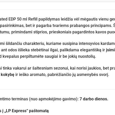
cated EDP 50 ml Refill papildymas leidžia vėl mėgautis vienu g
s pasirinkimas, bet ir pagarba tvariems prabangos principams. 
ntumu, primindami stiprios, prieskoniais pagardintos kavos puod
i šildančiu charakteriu, kuriame susipina intensyvios kardam
 ant odos išlieka stebėtinai ilgai, palikdama elegantišką ir
įsimi
d kvepalus perpiltumėte saugiai ir be jokių nuostolių.
i tinka vakarui ar šaltesniam sezonui, kai norisi jaukios, bet pr
ę kokybę
ir ieško aromato, pabrėžiančio jų asmenybės svorį.
iuntimo terminas (nuo apmokėjimo gavimo):
7 darbo dienos.
s į „LP Express“ paštomatą