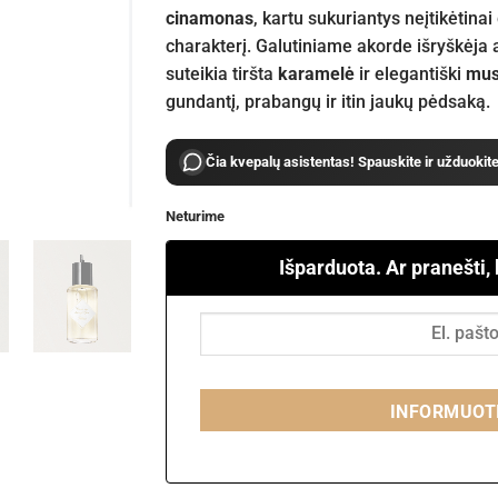
cinamonas
, kartu sukuriantys neįtikėtinai 
charakterį. Galutiniame akorde išryškėja
suteikia tiršta
karamelė
ir elegantiški
mus
gundantį, prabangų ir itin jaukų pėdsaką.
Čia kvepalų asistentas! Spauskite ir užduokit
Neturime
Išparduota. Ar pranešti,
INFORMUOT