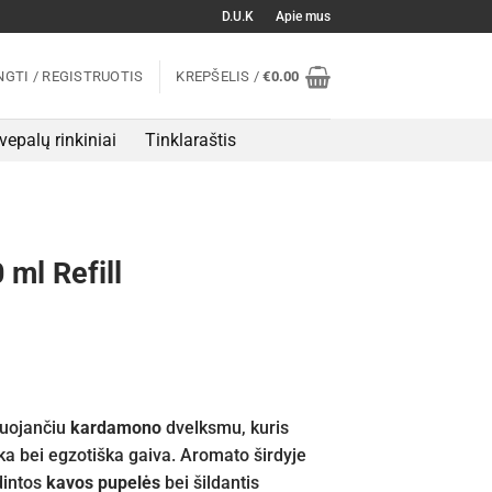
D.U.K
Apie mus
NGTI / REGISTRUOTIS
KREPŠELIS /
€
0.00
vepalų rinkiniai
Tinklaraštis
 ml Refill
izuojančiu
kardamono
dvelksmu, kuris
ka bei egzotiška gaiva. Aromato širdyje
dintos
kavos pupelės
bei šildantis