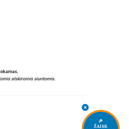
emokamas.
iomis atskiromis siuntomis.
🎉
ŽAISK