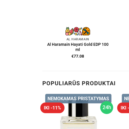
AL HARAMAIN
Al Haramain Hayati Gold EDP 100
ml
€
77.08
POPULIARŪS PRODUKTAI
 PRISTATYMAS
NEMOKAMAS PRISTATYMAS
N
24h
24h
IKI -11%
IKI