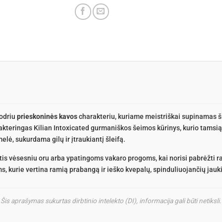
sodriu
prieskoninės kavos
charakteriu, kuriame meistriškai supinamas š
akteringas Kilian Intoxicated gurmaniškos šeimos kūrinys, kurio tamsią 
lė, sukurdama gilų ir įtraukiantį šleifą.
s vėsesniu oru arba ypatingoms vakaro progoms, kai norisi pabrėžti ra
s, kurie vertina ramią prabangą ir ieško kvepalų, spinduliuojančių jauki
Šis aprašymas sukurtas dirbtinio intelekto (DI), informacija gali būti netiksli.