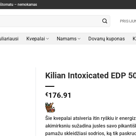
paštomatu – nemokamas
PRISIJU
liariausi
Kvepalai
Namams
Dovanų kuponas
K
Kilian Intoxicated EDP 50
€
176.91
Šie kvepalai atsiveria itin ryškiu ir energ
akimirksniu sužadina jusles savo pikantiš
pamažu skleidžiasi sodrios, ką tik paskru