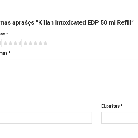
mas aprašęs “Kilian Intoxicated EDP 50 ml Refill”
mas
*
imas
*
El.paštas
*