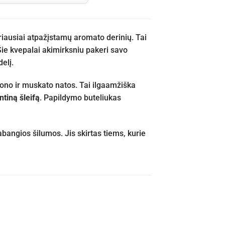
eriausiai atpažįstamų aromato derinių. Tai
Šie kvepalai akimirksniu pakeri savo
elį.
ono ir muskato natos. Tai ilgaamžiška
ntiną šleifą
. Papildymo buteliukas
abangios šilumos. Jis skirtas tiems, kurie