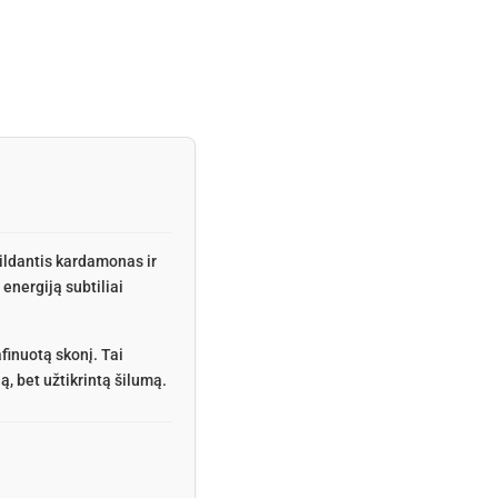
ildantis kardamonas ir
energiją subtiliai
finuotą skonį. Tai
ą, bet užtikrintą šilumą.