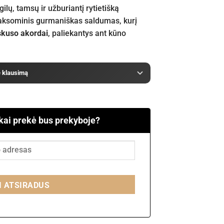
gilų, tamsų ir užburiantį rytietišką
 aksominis gurmaniškas saldumas, kurį
kuso akordai
, paliekantys ant kūno
e klausimą
 kai prekė bus prekyboje?
I ATSIRADUS