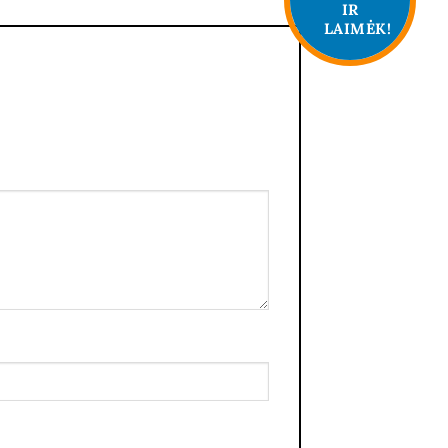
IR
LAIMĖK!