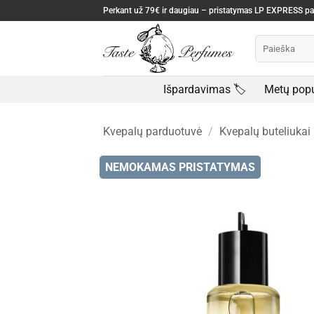
Skip
Perkant už 79€ ir daugiau – pristatymas LP EXPRESS 
to
Ieškoti:
content
Išpardavimas 🏷️
Metų popu
Kvepalų parduotuvė
/
Kvepalų buteliukai
NEMOKAMAS PRISTATYMAS