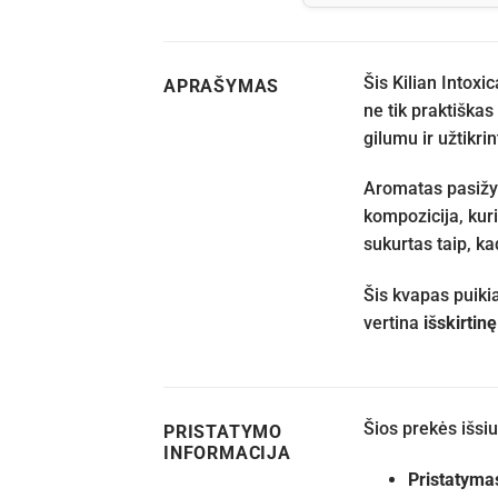
Šis Kilian Intoxi
APRAŠYMAS
ne tik praktiška
gilumu ir užtikri
Aromatas pasižym
kompozicija, kuri
sukurtas taip, ka
Šis kvapas puikia
vertina
išskirtin
Šios prekės išs
PRISTATYMO
INFORMACIJA
Pristatyma