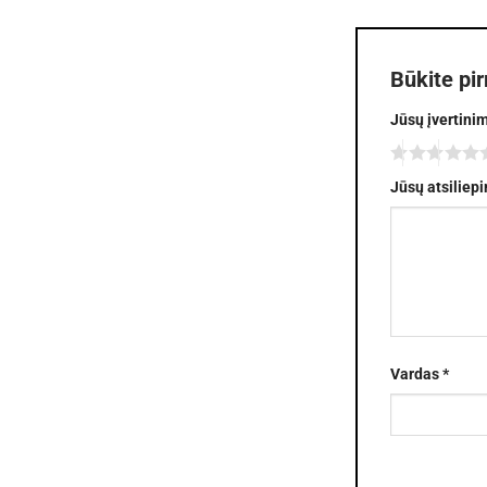
Būkite pir
Jūsų įvertini
Jūsų atsiliep
Vardas
*