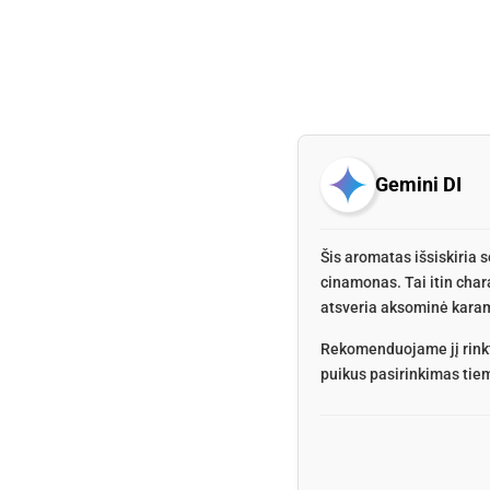
Gemini DI
Šis aromatas išsiskiria 
cinamonas. Tai itin char
atsveria aksominė karame
Rekomenduojame jį rinkti
puikus pasirinkimas tiem