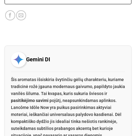
Gemini DI
Šis aromatas išsiskiria švytinčiu gėlių charakteriu, kuriame
tradicinė rožė įgauna modernaus gaivumo, papildyto jaukia
vanilės šiluma. Tai kvapas, kuris sukuria šviesos ir
pasitikėjimo savimi
pojūtį, neapsunkindamas aplinkos.
Lancôme Idôle Now yra puikus pasirinkimas aktyviai
moteriai, ieškančiai universalaus palydovo kasdienai. Dėl
kompaktiško dydžio jis idealiai tinka nešiotis rankinėje,
suteikdamas subtilios prabangos akcentą bet kurioje
situacijoje, ypač pavasario ar vasaros dienomis.