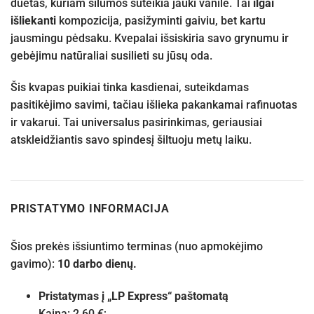
duetas, kuriam šilumos suteikia jauki vanilė. Tai
ilgai
išliekanti
kompozicija, pasižyminti gaiviu, bet kartu
jausmingu pėdsaku. Kvepalai išsiskiria savo grynumu ir
gebėjimu natūraliai susilieti su jūsų oda.
Šis kvapas puikiai tinka kasdienai, suteikdamas
pasitikėjimo savimi, tačiau išlieka pakankamai rafinuotas
ir vakarui. Tai universalus pasirinkimas, geriausiai
atskleidžiantis savo spindesį šiltuoju metų laiku.
PRISTATYMO INFORMACIJA
Šios prekės išsiuntimo terminas (nuo apmokėjimo
gavimo):
10 darbo dienų.
Pristatymas į „LP Express“ paštomatą
Kaina: 2,60 €;