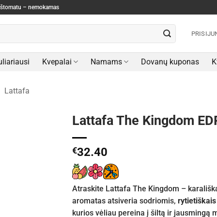
paštomatu – nemokamas
PRISIJU
liariausi
Kvepalai
Namams
Dovanų kuponas
K
/
Lattafa
Lattafa The Kingdom ED
€
32.40
Atraskite Lattafa The Kingdom – karališką
aromatas atsiveria sodriomis,
rytietiškais
kurios vėliau pereina į šiltą ir jausming