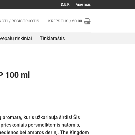
D.U.K
Apie mus
NGTI / REGISTRUOTIS
KREPŠELIS /
€
0.00
vepalų rinkiniai
Tinklaraštis
P 100 ml
 aromatą, kuris užkariauja širdis! Šis
prieskoniais persmelktomis natomis,
ą medienos bei ambros derinį. The Kingdom