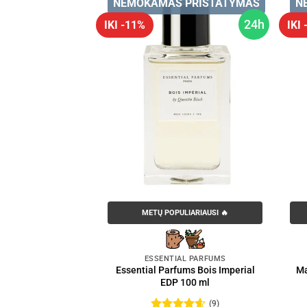
 PRISTATYMAS
NEMOKAMAS PRISTATYMAS
N
24h
24h
IKI -11%
IKI
LIARIAUSI 🔥
METŲ POPULIARIAUSI 🔥
BUTELIUKAI
ESSENTIAL PARFUMS
 Kirke Extrait De
Essential Parfums Bois Imperial
Ma
m 100 ml
EDP 100 ml
(3)
(9)