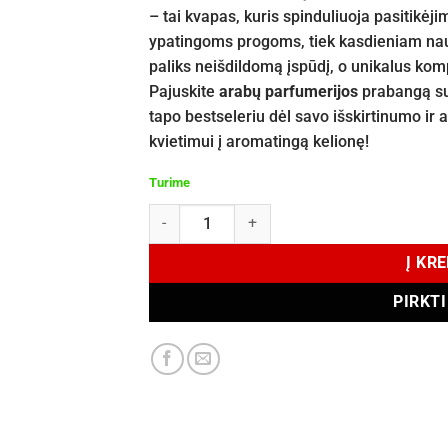
– tai kvapas, kuris spinduliuoja pasitikėjim
ypatingoms progoms, tiek kasdieniam naud
paliks neišdildomą įspūdį, o unikalus kom
Pajuskite
arabų parfumerijos
prabangą su
tapo bestseleriu dėl savo išskirtinumo ir 
kvietimui į aromatingą kelionę!
Turime
produkto kiekis: Lattafa The Kingdom EDP 100
Į KR
PIRKT