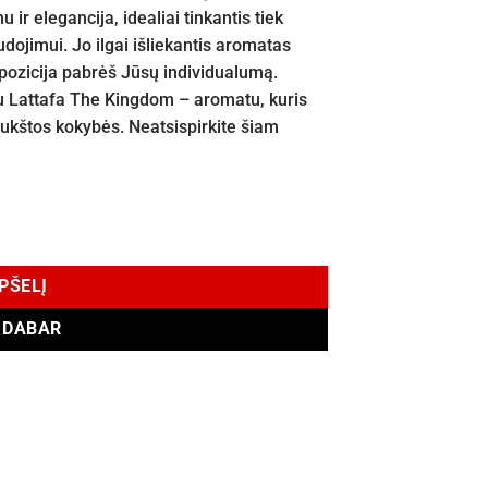
u ir elegancija, idealiai tinkantis tiek
ojimui. Jo ilgai išliekantis aromatas
pozicija pabrėš Jūsų individualumą.
 Lattafa The Kingdom – aromatu, kuris
aukštos kokybės. Neatsispirkite šiam
 ml
EPŠELĮ
I DABAR