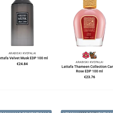
ARABIŠKI KVEPALAI
attafa Velvet Musk EDP 100 ml
ARABIŠKI KVEPALAI
€
24.84
Lattafa Thameen Collection Ca
Rose EDP 100 ml
€
23.76