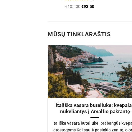
imas:
Įvertinimas:
Original
Current
Original
Current
2
€
107.89
€
105.00
€
93.50
4.56
iš 5
price
price
price
price
was:
is:
was:
is:
€168.32.
€107.89.
€105.00.
€93.50.
MŪSŲ TINKLARAŠTIS
 2025 – kvapai
Itališka vasara buteliuke: kvepala
aip išsirinkti
nukeliantys į Amalfio pakrantę
am sezonui?
Itališka vasara buteliuke: prabangūs kvepa
 metų laikas kviečia
atostogoms Kai saulė pasiekia zenitą, o o