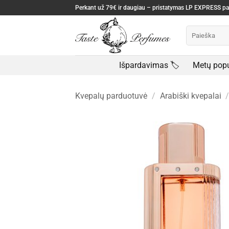
Skip
Perkant už 79€ ir daugiau – pristatymas LP EXPRESS 
to
Ieškoti:
content
Išpardavimas 🏷️
Metų popu
Kvepalų parduotuvė
/
Arabiški kvepalai