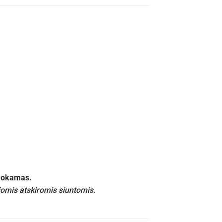
emokamas.
iomis atskiromis siuntomis.