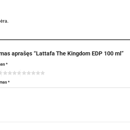
nėra.
rmas aprašęs “Lattafa The Kingdom EDP 100 ml”
mas
*
imas
*