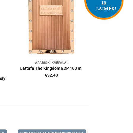
IR
LAIMĖK!
ARABIŠKI KVEPALAI
Lattafa The Kingdom EDP 100 ml
€
32.40
ndy