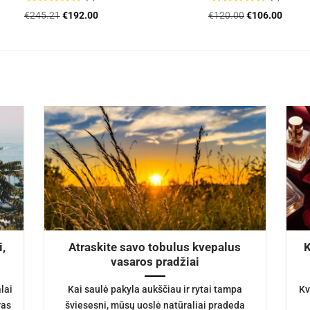
Įvertinimas:
Įvertinimas:
Original
Current
Original
Curre
€
245.21
€
192.00
€
120.00
€
106.00
5
iš 5
4.8
iš 5
price
price
price
price
was:
is:
was:
is:
€245.21.
€192.00.
€120.00.
€106.
i,
Atraskite savo tobulus kvepalus
K
vasaros pradžiai
lai
Kai saulė pakyla aukščiau ir rytai tampa
Kv
ras
šviesesni, mūsų uoslė natūraliai pradeda