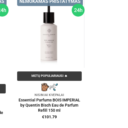
AS
NEMOKAMAS PRISTATYMAS
24h
24h
METŲ POPULIARIAUSI 🔥
NIŠINIAI KVEPALAI
Essential Parfums BOIS IMPERIAL
by Quentin Bisch Eau de Parfum
Refill 150 ml
de
€
101.79