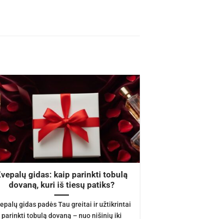
nt
00.
vepalų gidas: kaip parinkti tobulą
dovaną, kuri iš tiesų patiks?
epalų gidas padės Tau greitai ir užtikrintai
parinkti tobulą dovaną – nuo nišinių iki