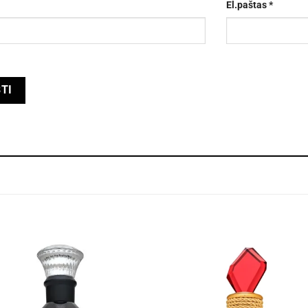
El.paštas
*