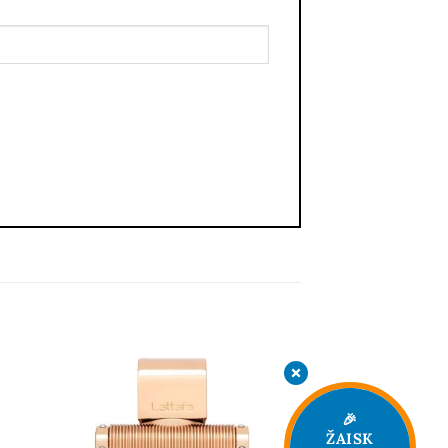
🎉
ŽAISK