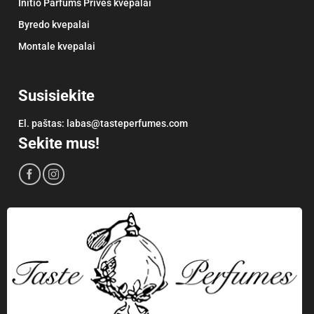
Initio Parfums Privés kvepalai
Byredo kvepalai
Montale kvepalai
Susisiekite
El. paštas:
labas@tasteperfumes.com
Sekite mus!