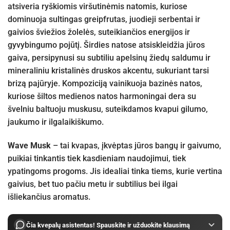
atsiveria ryškiomis viršutinėmis natomis, kuriose
dominuoja sultingas greipfrutas, juodieji serbentai ir
gaivios šviežios žolelės, suteikiančios energijos ir
gyvybingumo pojūtį. Širdies natose atsiskleidžia jūros
gaiva, persipynusi su subtiliu apelsinų žiedų saldumu ir
mineraliniu kristalinės druskos akcentu, sukuriant tarsi
brizą pajūryje. Kompoziciją vainikuoja bazinės natos,
kuriose šiltos medienos natos harmoningai dera su
švelniu baltuoju muskusu, suteikdamos kvapui gilumo,
jaukumo ir ilgalaikiškumo.
Wave Musk
– tai kvapas, įkvėptas jūros bangų ir gaivumo,
puikiai tinkantis tiek kasdieniam naudojimui, tiek
ypatingoms progoms. Jis idealiai tinka tiems, kurie vertina
gaivius, bet tuo pačiu metu ir subtilius bei ilgai
išliekančius aromatus.
Čia kvepalų asistentas! Spauskite ir užduokite klausimą