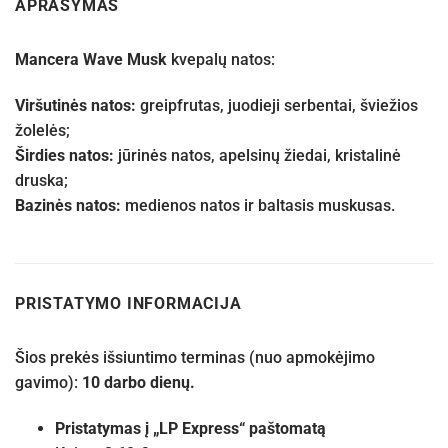
APRAŠYMAS
Mancera Wave Musk
kvepalų natos:
Viršutinės natos:
greipfrutas, juodieji serbentai, šviežios
žolelės;
Širdies natos:
jūrinės natos, apelsinų žiedai, kristalinė
druska;
Bazinės natos:
medienos natos ir baltasis muskusas.
PRISTATYMO INFORMACIJA
Šios prekės išsiuntimo terminas (nuo apmokėjimo
gavimo):
10 darbo dienų.
Pristatymas į „LP Express“ paštomatą