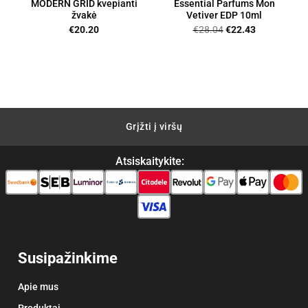
MODERN GRID kvepianti
Essential Parfums Mon
žvakė
Vetiver EDP 10ml
Original
Current
€
20.20
€
28.04
€
22.43
price
price
was:
is:
nt
€28.04.
€22.43.
0.
Grįžti į viršų
Atsiskaitykite:
Susipažinkime
Apie mus
Produktai