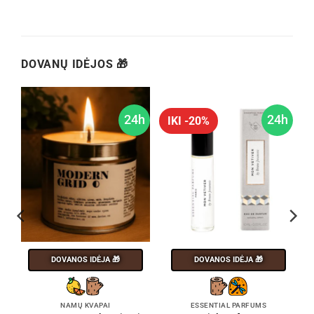
DOVANŲ IDĖJOS 🎁
h
24h
24h
IKI -20%
DOVANOS IDĖJA 🎁
DOVANOS IDĖJA 🎁
NAMŲ KVAPAI
ESSENTIAL PARFUMS