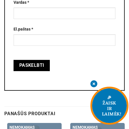
Vardas
*
El.paštas
*
🎉
ŽAISK
IR
PANAŠŪS PRODUKTAI
LAIMĖK!
NEMOKAMAS
NEMOKAMAS