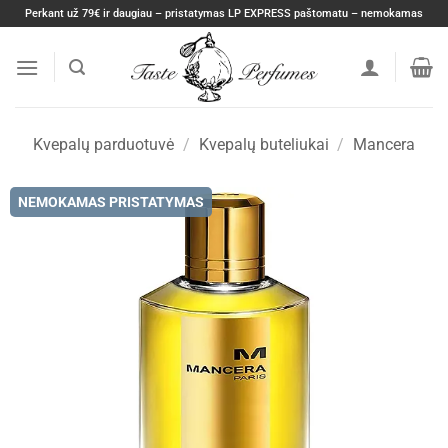
Skip
Perkant už 79€ ir daugiau – pristatymas LP EXPRESS paštomatu – nemokamas
to
content
Kvepalų parduotuvė
/
Kvepalų buteliukai
/
Mancera
NEMOKAMAS PRISTATYMAS