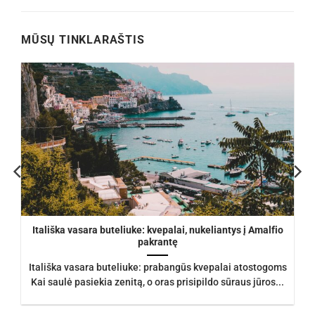
.
€105.00.
€93.50.
€245.21.
€192.00.
MŪSŲ TINKLARAŠTIS
Itališka vasara buteliuke: kvepalai, nukeliantys į Amalfio
pakrantę
Itališka vasara buteliuke: prabangūs kvepalai atostogoms
Kai saulė pasiekia zenitą, o oras prisipildo sūraus jūros...