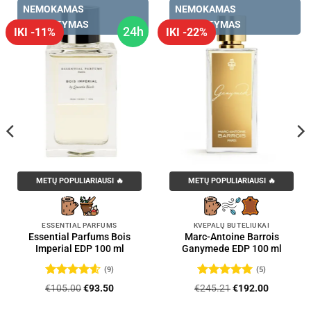
NEMOKAMAS
NEMOKAMAS
PRISTATYMAS
PRISTATYMAS
24h
IKI -11%
IKI -22%
METŲ POPULIARIAUSI 🔥
METŲ POPULIARIAUSI 🔥
ESSENTIAL PARFUMS
KVEPALŲ BUTELIUKAI
Essential Parfums Bois
Marc-Antoine Barrois
Imperial EDP 100 ml
Ganymede EDP 100 ml
(9)
(5)
Įvertinimas:
Įvertinimas:
Original
Current
Original
Current
€
105.00
€
93.50
€
245.21
€
192.00
4.56
iš 5
5
iš 5
price
price
price
price
was:
is:
was:
is: