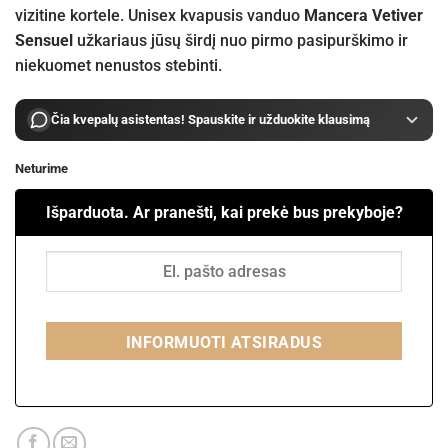
vizitine kortele. Unisex kvapusis vanduo
Mancera Vetiver
Sensuel
užkariaus jūsų širdį nuo pirmo pasipurškimo ir
niekuomet nenustos stebinti.
Čia kvepalų asistentas! Spauskite ir užduokite klausimą
Neturime
Išparduota. Ar pranešti, kai prekė bus prekyboje?
INFORMUOTI ATSIRADUS