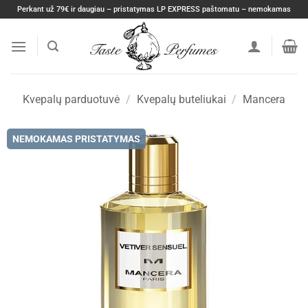
Skip
Perkant už 79€ ir daugiau – pristatymas LP EXPRESS paštomatu – nemokamas
to
content
Kvepalų parduotuvė
/
Kvepalų buteliukai
/
Mancera
NEMOKAMAS PRISTATYMAS