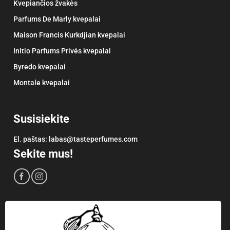
Kvepiančios žvakės
Parfums De Marly kvepalai
Maison Francis Kurkdjian kvepalai
Initio Parfums Privés kvepalai
Byredo kvepalai
Montale kvepalai
Susisiekite
El. paštas:
labas@tasteperfumes.com
Sekite mus!