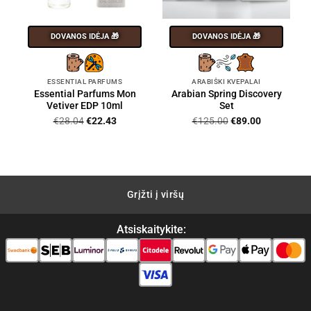
DOVANOS IDĖJA 🎁
DOVANOS IDĖJA 🎁
ESSENTIAL PARFUMS
ARABIŠKI KVEPALAI
Essential Parfums Mon
Arabian Spring Discovery
Vetiver EDP 10ml
Set
Original
Current
Original
Current
€
28.04
€
22.43
€
125.00
€
89.00
price
price
price
price
was:
is:
was:
is:
€28.04.
€22.43.
€125.00.
€89.00.
Grįžti į viršų
Atsiskaitykite: