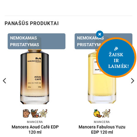
PANAŠŪS PRODUKTAI
NEMOKAMAS
NEMOKAMAS
PRISTATYMAS
PRISTATYMAS
🎉
ŽAISK
IR
LAIMĖK!
MANCERA
MANCERA
Mancera Aoud Café EDP
Mancera Fabulous Yuzu
120 ml
EDP 120 ml