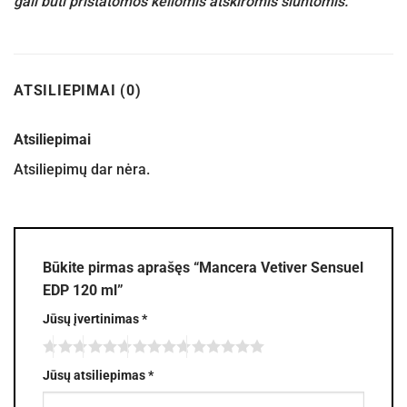
gali būti pristatomos keliomis atskiromis siuntomis.
ATSILIEPIMAI (0)
Atsiliepimai
Atsiliepimų dar nėra.
Būkite pirmas aprašęs “Mancera Vetiver Sensuel
EDP 120 ml”
Jūsų įvertinimas
*
Jūsų atsiliepimas
*