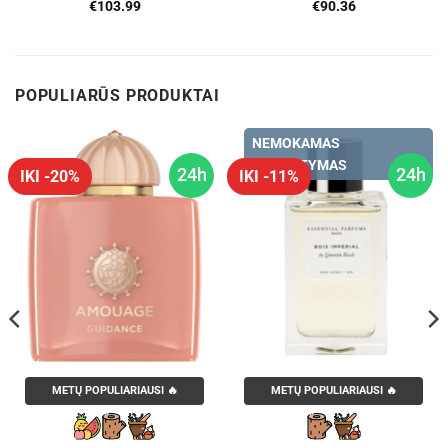
€
103.99
€
90.36
POPULIARŪS PRODUKTAI
NEMOKAMAS
PRISTATYMAS
24h
24h
IKI -20%
IKI -11%
METŲ POPULIARIAUSI 🔥
METŲ POPULIARIAUSI 🔥