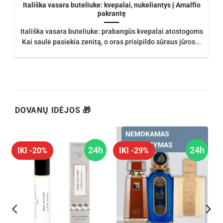
Itališka vasara buteliuke: kvepalai, nukeliantys į Amalfio
pakrantę
Itališka vasara buteliuke: prabangūs kvepalai atostogoms
Kai saulė pasiekia zenitą, o oras prisipildo sūraus jūros...
DOVANŲ IDĖJOS 🎁
NEMOKAMAS
PRISTATYMAS
h
24h
24h
IKI -20%
IKI -29%