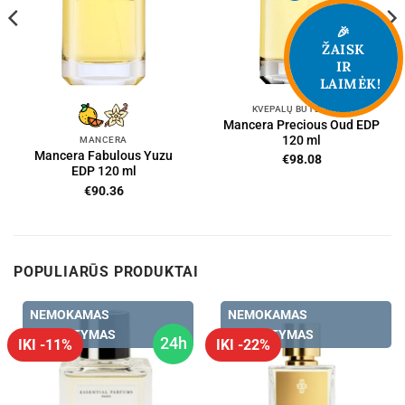
🎉
ŽAISK
IR
LAIMĖK!
KVEPALŲ BUTELIUKAI
Mancera Precious Oud EDP
120 ml
MANCERA
Mancera Fabulous Yuzu
€
98.08
EDP 120 ml
€
90.36
POPULIARŪS PRODUKTAI
NEMOKAMAS
NEMOKAMAS
PRISTATYMAS
PRISTATYMAS
24h
IKI -11%
IKI -22%