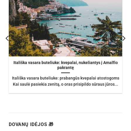
Itališka vasara buteliuke: kvepalai, nukeliantys į Amalfio
pakrantę
Itališka vasara buteliuke: prabangūs kvepalai atostogoms
Kai saulė pasiekia zenitą, o oras prisipildo sūraus jūros...
DOVANŲ IDĖJOS 🎁