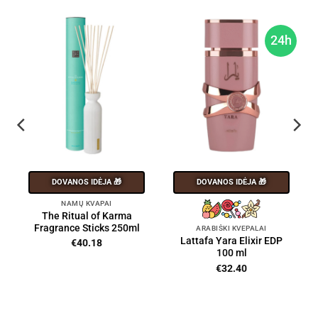
h
24h
DOVANOS IDĖJA 🎁
DOVANOS IDĖJA 🎁
NAMŲ KVAPAI
The Ritual of Karma
Fragrance Sticks 250ml
ARABIŠKI KVEPALAI
Lattafa Yara Elixir EDP
€
40.18
100 ml
€
32.40