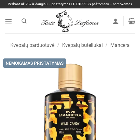
Skip
Perkant už 79€ ir daugiau – pristatymas LP EXPRESS paštomatu – nemokamas
to
content
Kvepalų parduotuvė
/
Kvepalų buteliukai
/
Mancera
NEMOKAMAS PRISTATYMAS