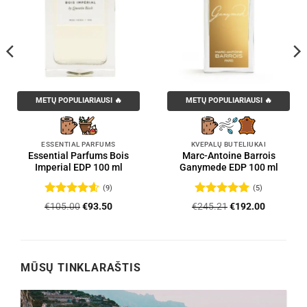
METŲ POPULIARIAUSI 🔥
METŲ POPULIARIAUSI 🔥
ESSENTIAL PARFUMS
KVEPALŲ BUTELIUKAI
Essential Parfums Bois
Marc-Antoine Barrois
Imperial EDP 100 ml
Ganymede EDP 100 ml
(9)
(5)
Įvertinimas:
Įvertinimas:
Original
Current
Original
Current
€
105.00
€
93.50
€
245.21
€
192.00
4.56
iš 5
5
iš 5
price
price
price
price
was:
is:
was:
is:
.
€105.00.
€93.50.
€245.21.
€192.00.
MŪSŲ TINKLARAŠTIS