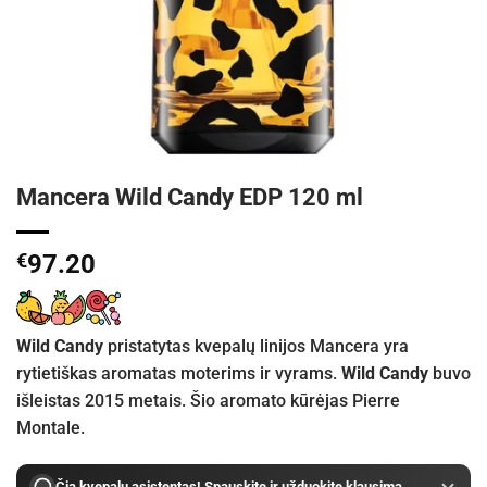
Mancera Wild Candy EDP 120 ml
€
97.20
Wild Candy
pristatytas kvepalų linijos Mancera yra
rytietiškas aromatas moterims ir vyrams.
Wild Candy
buvo
išleistas 2015 metais. Šio aromato kūrėjas Pierre
Montale.
Čia kvepalų asistentas! Spauskite ir užduokite klausimą