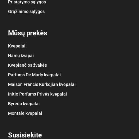
Pristatymo sąlygos
Grąžinimo sąlygos
Mūsų prekės
Kvepalai
Namų kvapai
Kvepiančios žvakės
Parfums De Marly kvepalai
Maison Francis Kurkdjian kvepalai
Initio Parfums Privés kvepalai
Byredo kvepalai
Montale kvepalai
Susisiekite