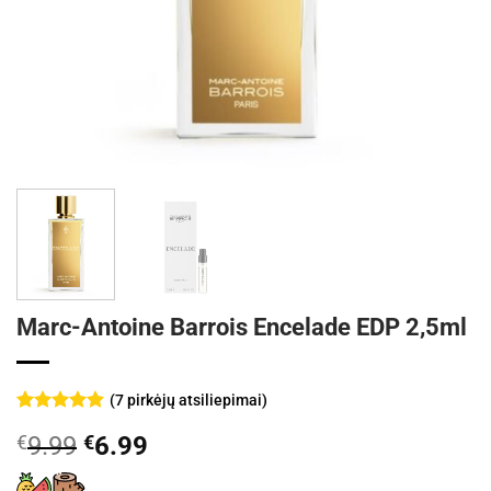
Marc-Antoine Barrois Encelade EDP 2,5ml
(
7
pirkėjų atsiliepimai)
Įvertinimas:
7
Original
Current
€
9.99
€
6.99
4.86
iš 5
(viso
price
price
įvertinimų: