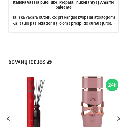
Itališka vasara buteliuke: kvepalai, nukeliantys į Amalfio
pakrantę
Itališka vasara buteliuke: prabangūs kvepalai atostogoms
Kai saulė pasiekia zenitą, o oras prisipildo sūraus jūros...
DOVANŲ IDĖJOS 🎁
h
24h