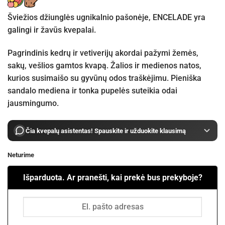
was:
is:
)
€9.99.
€6.99.
Šviežios džiunglės ugnikalnio pašonėje, ENCELADE yra
galingi ir žavūs kvepalai.
Pagrindinis kedrų ir vetiverijų akordai pažymi žemės,
sakų, vešlios gamtos kvapą. Žalios ir medienos natos,
kurios susimaišo su gyvūnų odos traškėjimu. Pieniška
sandalo mediena ir tonka pupelės suteikia odai
jausmingumo.
Čia kvepalų asistentas! Spauskite ir užduokite klausimą
Neturime
Išparduota. Ar pranešti, kai prekė bus prekyboje?