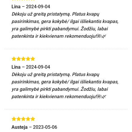
Įvertinimas:
Lina
–
2024-09-04
5
iš 5
Dėkoju už greitą pristatymą. Platus kvapų
pasirinkimas, gera kokybė/ ilgai išliekantis kvapas,
yra galimybė pirkti pabandymui. Žodžiu, labai
patenkinta ir kiekvienam rekomenduoju!🌺🌿
Įvertinimas:
Lina
–
2024-09-04
5
iš 5
Dėkoju už greitą pristatymą. Platus kvapų
pasirinkimas, gera kokybė/ ilgai išliekantis kvapas,
yra galimybė pirkti pabandymui. Žodžiu, labai
patenkinta ir kiekvienam rekomenduoju!🌺🌿
Įvertinimas:
Austeja
–
2023-05-06
5
iš 5