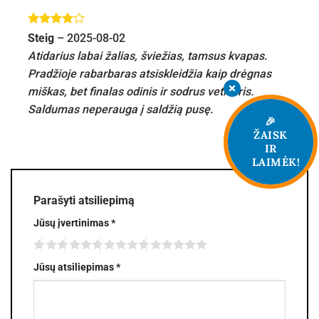
Įvertinimas:
Steig
–
2025-08-02
4
iš 5
Atidarius labai žalias, šviežias, tamsus kvapas.
Pradžioje rabarbaras atsiskleidžia kaip drėgnas
miškas, bet finalas odinis ir sodrus vetiveris.
Saldumas neperauga į saldžią pusę.
🎉
ŽAISK
IR
LAIMĖK!
Parašyti atsiliepimą
Jūsų įvertinimas
*
Jūsų atsiliepimas
*