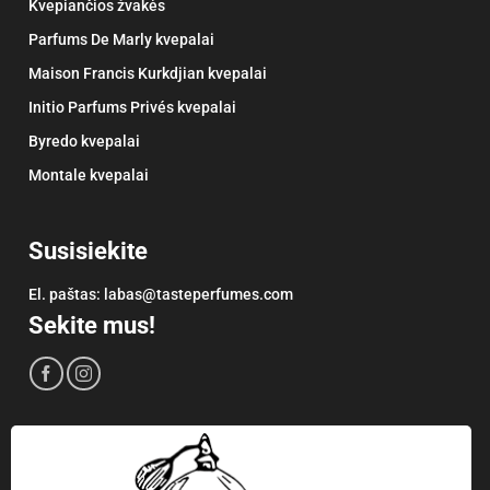
Kvepiančios žvakės
Parfums De Marly kvepalai
Maison Francis Kurkdjian kvepalai
Initio Parfums Privés kvepalai
Byredo kvepalai
Montale kvepalai
Susisiekite
El. paštas:
labas@tasteperfumes.com
Sekite mus!