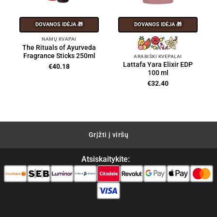
DOVANOS IDĖJA 🎁
DOVANOS IDĖJA 🎁
NAMŲ KVAPAI
The Rituals of Ayurveda
Fragrance Sticks 250ml
ARABIŠKI KVEPALAI
Lattafa Yara Elixir EDP
€
40.18
100 ml
ent
€
32.40
00.
Grįžti į viršų
Atsiskaitykite: