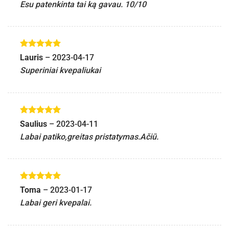
Esu patenkinta tai ką gavau. 10/10
Įvertinimas:
Lauris
–
2023-04-17
5
iš 5
Superiniai kvepaliukai
Įvertinimas:
Saulius
–
2023-04-11
5
iš 5
Labai patiko,greitas pristatymas.Ačiū.
Įvertinimas:
Toma
–
2023-01-17
5
iš 5
Labai geri kvepalai.