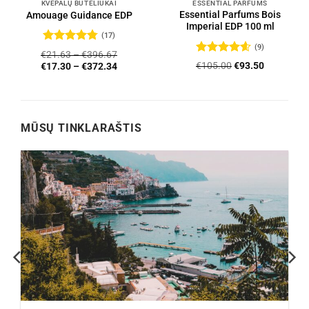
KVEPALŲ BUTELIUKAI
ESSENTIAL PARFUMS
Essential Parfums Bois
Amouage Guidance EDP
Imperial EDP 100 ml
(17)
(9)
Įvertinimas:
€
21.63
–
€
396.67
4.76
iš 5
Įvertinimas:
Original
Current
€
105.00
€
93.50
€
17.30
–
€
372.34
4.56
iš 5
price
price
was:
is:
€105.00.
€93.50.
MŪSŲ TINKLARAŠTIS