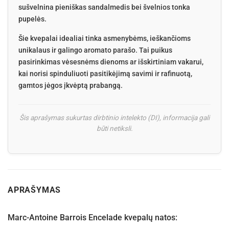
sušvelnina pieniškas sandalmedis bei švelnios tonka
pupelės.
Šie kvepalai idealiai tinka asmenybėms, ieškančioms
unikalaus ir galingo aromato parašo. Tai puikus
pasirinkimas vėsesnėms dienoms ar išskirtiniam vakarui,
kai norisi spinduliuoti pasitikėjimą savimi ir rafinuotą,
gamtos jėgos įkvėptą prabangą.
Šis aprašymas sukurtas dirbtinio intelekto (DI), informacija gali
būti netiksli.
APRAŠYMAS
Marc-Antoine Barrois Encelade kvepalų natos: