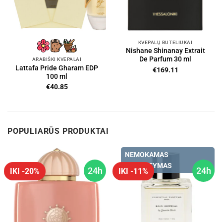
KVEPALŲ BUTELIUKAI
Nishane Shinanay Extrait
De Parfum 30 ml
ARABIŠKI KVEPALAI
Lattafa Pride Gharam EDP
€
169.11
100 ml
€
40.85
POPULIARŪS PRODUKTAI
NEMOKAMAS
PRISTATYMAS
24h
24h
IKI -20%
IKI -11%