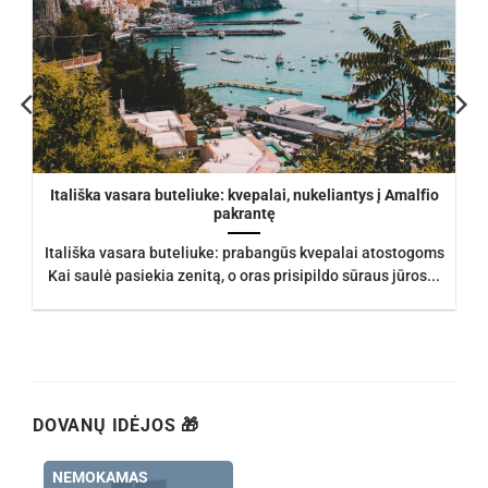
Itališka vasara buteliuke: kvepalai, nukeliantys į Amalfio
pakrantę
Itališka vasara buteliuke: prabangūs kvepalai atostogoms
Kai saulė pasiekia zenitą, o oras prisipildo sūraus jūros...
DOVANŲ IDĖJOS 🎁
NEMOKAMAS