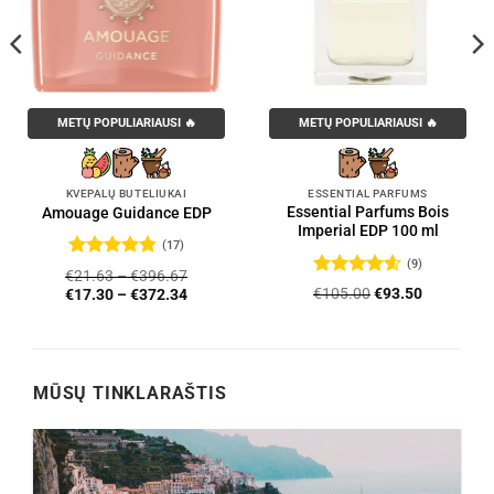
METŲ POPULIARIAUSI 🔥
METŲ POPULIARIAUSI 🔥
KVEPALŲ BUTELIUKAI
ESSENTIAL PARFUMS
Essential Parfums Bois
Amouage Guidance EDP
Imperial EDP 100 ml
(17)
(9)
Įvertinimas:
€
21.63
–
€
396.67
4.76
iš 5
Įvertinimas:
Original
Current
€
105.00
€
93.50
€
17.30
–
€
372.34
4.56
iš 5
price
price
was:
is:
€105.00.
€93.50.
MŪSŲ TINKLARAŠTIS