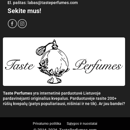
El. paštas:
labas@tasteperfumes.com
Sekite mus!
Taste Perfumes
yra internetinė parduotuvė Lietuvoje
pardavinėjanti originalius kvepalus. Parduotuvėje rasite 200+
rūšių kvepalų (patys populiariausi, nišiniai ir ne tik). Ar jau bandei?
Privatumo politika
Sąlygos ir nuostatai
© 2016-2026, TastePerfumes.com