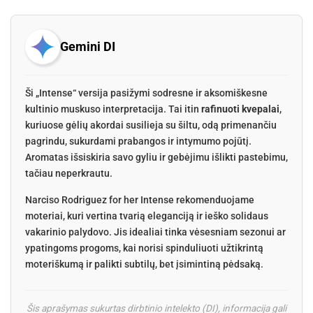
Gemini DI
Ši „Intense“ versija pasižymi sodresne ir aksomiškesne
kultinio muskuso interpretacija. Tai itin
rafinuoti kvepalai
,
kuriuose gėlių akordai susilieja su šiltu, odą primenančiu
pagrindu, sukurdami prabangos ir intymumo pojūtį.
Aromatas išsiskiria savo gyliu ir gebėjimu išlikti pastebimu,
tačiau neperkrautu.
Narciso Rodriguez for her Intense rekomenduojame
moteriai, kuri vertina tvarią eleganciją ir ieško solidaus
vakarinio palydovo. Jis idealiai tinka vėsesniam sezonui ar
ypatingoms progoms, kai norisi spinduliuoti užtikrintą
moteriškumą ir palikti subtilų, bet įsimintiną pėdsaką.
Šis aprašymas sukurtas dirbtinio intelekto (DI), informacija gali