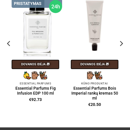
PRISTATYMAS
h
24h
DOVANOS IDĖJA 🎁
DOVANOS IDĖJA 🎁
ESSENTIAL PARFUMS
KŪNO PRODUKTAI
Essential Parfums Fig
Essential Parfums Bois
Infusion EDP 100 ml
Imperial rankų kremas 50
ml
€
92.73
€
20.50