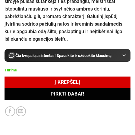
širdyje pulsas sutankėja ties prabangiu, meistriškai
ištobulintu
muskuso
ir švytinčios
ambros
deriniu,
pabrėžiančiu gilų aromato charakterį. Galutinį įspūdį
įtvirtina sodrios
pačiulių
natos ir kreminis
sandalmedis
,
kurie apgaubia odą šiltu, paslaptingu ir neįtikėtinai ilgai
išliekančiu elegancijos šleifu.
Čia kvepalų asistentas! Spauskite ir užduokite klausimą
Turime
Į KREPŠELĮ
PIRKTI DABAR