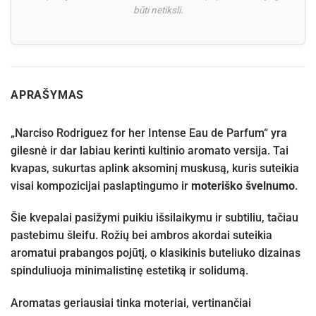
būti netiksli.
APRAŠYMAS
„Narciso Rodriguez for her Intense Eau de Parfum“ yra
gilesnė ir dar labiau kerinti kultinio aromato versija. Tai
kvapas, sukurtas aplink aksominį muskusą, kuris suteikia
visai kompozicijai paslaptingumo ir
moteriško švelnumo
.
Šie kvepalai pasižymi puikiu išsilaikymu ir subtiliu, tačiau
pastebimu šleifu. Rožių bei ambros akordai suteikia
aromatui prabangos pojūtį, o klasikinis buteliuko dizainas
spinduliuoja minimalistinę estetiką ir solidumą.
Aromatas geriausiai tinka moteriai, vertinančiai