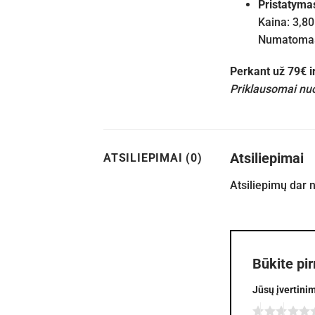
Pristatyma
Kaina: 3,80
Numatomas 
Perkant už 79€ 
Priklausomai nuo
Atsiliepimai
ATSILIEPIMAI (0)
Atsiliepimų dar 
Būkite pi
Jūsų įvertini