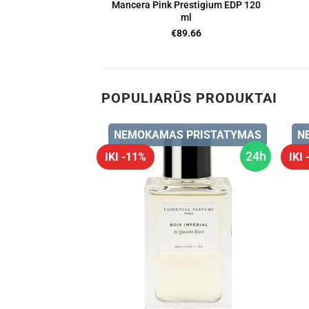
Mancera Pink Prestigium EDP 120
ml
€
89.66
POPULIARŪS PRODUKTAI
 PRISTATYMAS
NEMOKAMAS PRISTATYMAS
N
24h
24h
IKI -11%
IKI