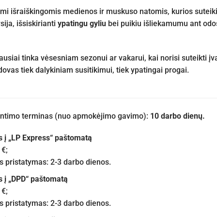
i išraiškingomis medienos ir muskuso natomis, kurios suteiki
ija, išsiskirianti
ypatingu gyliu
bei puikiu išliekamumu ant odos
ausiai tinka vėsesniam sezonui ar vakarui, kai norisi suteikti į
ovas tiek dalykiniam susitikimui, tiek ypatingai progai.
iuntimo terminas (nuo apmokėjimo gavimo):
10 darbo dienų.
s į „LP Express“ paštomatą
 €;
pristatymas: 2-3 darbo dienos.
s į „DPD“ paštomatą
 €;
pristatymas: 2-3 darbo dienos.