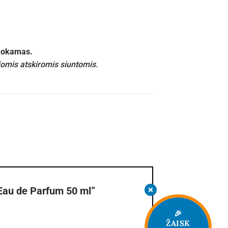
emokamas.
iomis atskiromis siuntomis.
 Eau de Parfum 50 ml”
🎉
ŽAISK