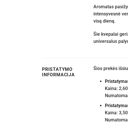
Aromatas pasižym
intensyvesnė vers
visą dieną.
Šie kvepalai geri
universalus palyd
Šios prekės išs
PRISTATYMO
INFORMACIJA
Pristatyma
Kaina: 2,60
Numatomas 
Pristatyma
Kaina: 3,50
Numatomas 