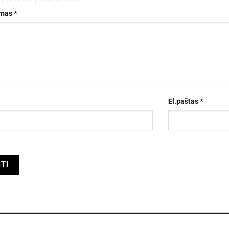
imas
*
El.paštas
*