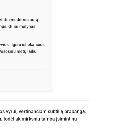
et itin modernią aurą.
nus. Giliai mėlynas
vios, ilgiau išliekančios
vėsesniu metų laiku,
as vyrui, vertinančiam subtilią prabangą.
, todėl akimirksniu tampa įsimintinu