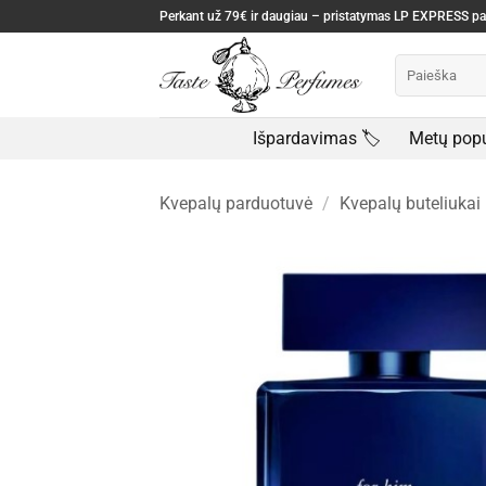
Skip
Perkant už 79€ ir daugiau – pristatymas LP EXPRESS 
to
Ieškoti:
content
Išpardavimas 🏷️
Metų popu
Kvepalų parduotuvė
/
Kvepalų buteliukai