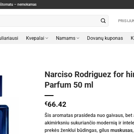
paštomatu – nemokamas
PRISIJU
liariausi
Kvepalai
Namams
Dovanų kuponas
K
Narciso Rodriguez for hi
Parfum 50 ml
€
66.42
Šis aromatas prasideda nuo gaivaus, bet
akimirksniu sukuriančio modernią ir intel
prekės ženklui būdingas, gilus
muskusas