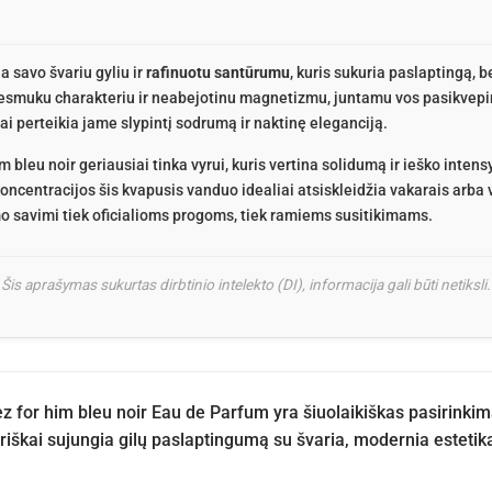
ia savo švariu gyliu ir
rafinuotu santūrumu
, kuris sukuria paslaptingą, b
tiesmuku charakteriu ir neabejotinu magnetizmu, juntamu vos pasikvepi
ai perteikia jame slypintį sodrumą ir naktinę eleganciją.
 bleu noir geriausiai tinka vyrui, kuris vertina solidumą ir ieško intensy
oncentracijos šis kvapusis vanduo idealiai atsiskleidžia vakarais arba 
o savimi tiek oficialioms progoms, tiek ramiems susitikimams.
Šis aprašymas sukurtas dirbtinio intelekto (DI), informacija gali būti netiksli.
z for him bleu noir Eau de Parfum yra šiuolaikiškas pasirinkim
riškai sujungia gilų paslaptingumą su švaria, modernia estetika