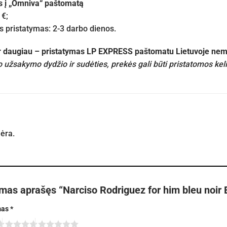
s į „Omniva“ paštomatą
 €;
pristatymas: 2-3 darbo dienos.
ir daugiau – pristatymas LP EXPRESS paštomatu Lietuvoje n
 užsakymo dydžio ir sudėties, prekės gali būti pristatomos kel
nėra.
rmas aprašęs “Narciso Rodriguez for him bleu noir
mas
*