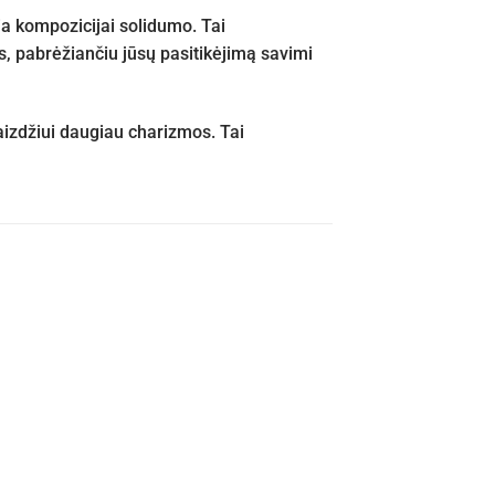
a kompozicijai solidumo. Tai
, pabrėžiančiu jūsų pasitikėjimą savimi
vaizdžiui daugiau charizmos. Tai