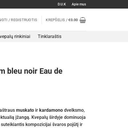
D.U.K
Apie mus
NGTI / REGISTRUOTIS
KREPŠELIS /
€
0.00
vepalų rinkiniai
Tinklaraštis
m bleu noir Eau de
 aštraus
muskato
ir
kardamono
dvelksmo,
ektualią įžangą. Kvepalų širdyje dominuoja
, suteikiantis kompozicijai švaros pojūtį ir