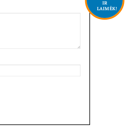
IR
LAIMĖK!