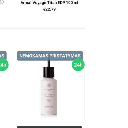
00
Armaf Voyage Titan EDP 100 ml
€
22.79
AS
NEMOKAMAS PRISTATYMAS
24h
24h