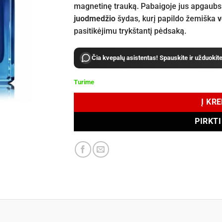
magnetinę trauką. Pabaigoje jus apgaubs
juodmedžio
šydas, kurį papildo žemiška
v
pasitikėjimu trykštantį pėdsaką.
Čia kvepalų asistentas! Spauskite ir užduokit
Turime
Į KR
PIRKT