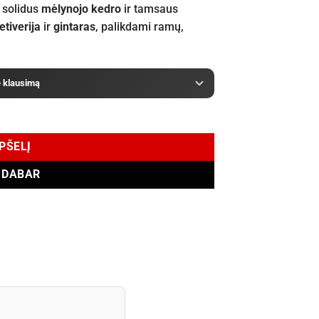
 solidus
mėlynojo kedro
ir tamsaus
etiverija
ir
gintaras
, palikdami ramų,
e klausimą
EPŠELĮ
I DABAR