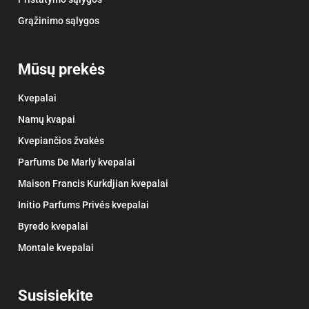
Grąžinimo sąlygos
Mūsų prekės
Kvepalai
Namų kvapai
Kvepiančios žvakės
Parfums De Marly kvepalai
Maison Francis Kurkdjian kvepalai
Initio Parfums Privés kvepalai
Byredo kvepalai
Montale kvepalai
Susisiekite