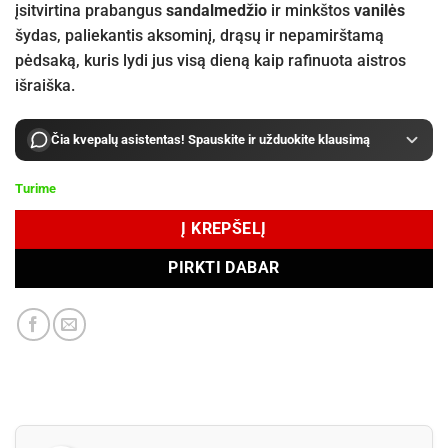
įsitvirtina prabangus
sandalmedžio
ir minkštos
vanilės
šydas, paliekantis aksominį, drąsų ir nepamirštamą
pėdsaką, kuris lydi jus visą dieną kaip rafinuota aistros
išraiška.
Čia kvepalų asistentas! Spauskite ir užduokite klausimą
Turime
Į KREPŠELĮ
PIRKTI DABAR