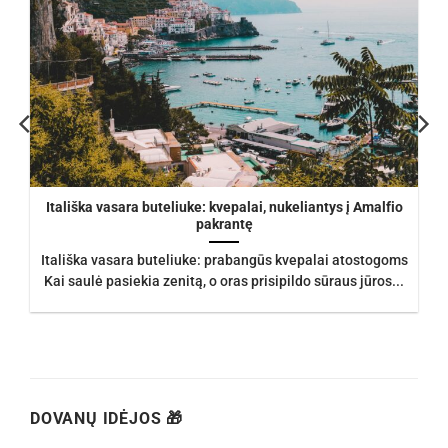
Itališka vasara buteliuke: kvepalai, nukeliantys į Amalfio
pakrantę
Itališka vasara buteliuke: prabangūs kvepalai atostogoms
Kai saulė pasiekia zenitą, o oras prisipildo sūraus jūros...
DOVANŲ IDĖJOS 🎁