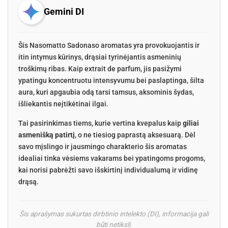
Gemini DI
Šis Nasomatto Sadonaso aromatas yra provokuojantis ir
itin intymus kūrinys, drąsiai tyrinėjantis asmeninių
troškimų ribas. Kaip extrait de parfum, jis pasižymi
ypatingu koncentruotu intensyvumu bei paslaptinga, šilta
aura, kuri apgaubia odą tarsi tamsus, aksominis šydas,
išliekantis neįtikėtinai ilgai.
Tai pasirinkimas tiems, kurie vertina kvepalus kaip
giliai
asmenišką patirtį
, o ne tiesiog paprastą aksesuarą. Dėl
savo mįslingo ir jausmingo charakterio šis aromatas
idealiai tinka vėsiems vakarams bei ypatingoms progoms,
kai norisi pabrėžti savo išskirtinį individualumą ir vidinę
drąsą.
Šis aprašymas sukurtas dirbtinio intelekto (DI), informacija gali
būti netiksli.