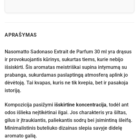
APRAŠYMAS
Nasomatto Sadonaso Extrait de Parfum 30 ml yra drąsus
ir provokuojantis kūrinys, sukurtas tiems, kurie nebijo
išsiskirti. Šis aromatas meistriškai supina intymumą su
prabanga, sukurdamas paslaptingą atmosferą aplink jo
dėvėtoją. Tai kvapas, kuris ne tik kvepia, bet ir pasakoja
istoriją.
Kompozicija pasižymi
išskirtine koncentracija
, todėl ant
odos išlieka neįtikėtinai ilgai. Jos charakteris yra šiltas,
gilus ir įtraukiantis, paliekantis sodrų bei įsimintiną šleifą.
Minimalistinis buteliuko dizainas slepia savyje didelę
aromato galią.