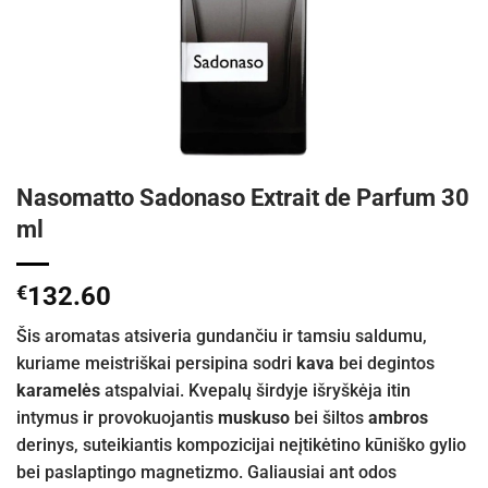
Nasomatto Sadonaso Extrait de Parfum 30
ml
€
132.60
Šis aromatas atsiveria gundančiu ir tamsiu saldumu,
kuriame meistriškai persipina sodri
kava
bei degintos
karamelės
atspalviai. Kvepalų širdyje išryškėja itin
intymus ir provokuojantis
muskuso
bei šiltos
ambros
derinys, suteikiantis kompozicijai neįtikėtino kūniško gylio
bei paslaptingo magnetizmo. Galiausiai ant odos