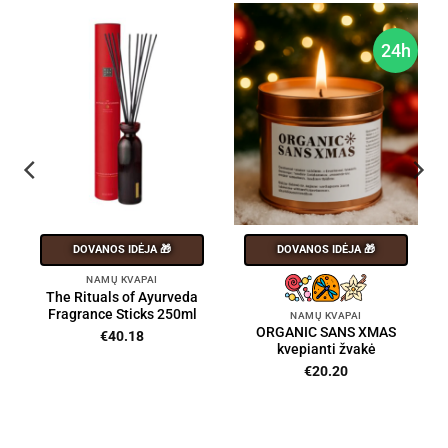
h
24h
DOVANOS IDĖJA 🎁
DOVANOS IDĖJA 🎁
NAMŲ KVAPAI
The Rituals of Ayurveda
Fragrance Sticks 250ml
NAMŲ KVAPAI
ORGANIC SANS XMAS
€
40.18
kvepianti žvakė
€
20.20