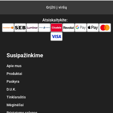
Grįžti į viršų
Atsiskaitykite:
Susipažinkime
Apie mus
Produktai
Paskyra
D.U.K.
Tinklaraštis
Mėginėliai
Pristatymo sąlygos