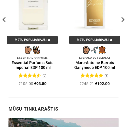
METŲ POPULIARIAUSI 🔥
METŲ POPULIARIAUSI 🔥
ESSENTIAL PARFUMS
KVEPALŲ BUTELIUKAI
Essential Parfums Bois
Marc-Antoine Barrois
Imperial EDP 100 ml
Ganymede EDP 100 ml
(9)
(5)
Įvertinimas:
Įvertinimas:
Original
Current
Original
Current
€
105.00
€
93.50
€
245.21
€
192.00
4.56
iš 5
5
iš 5
price
price
price
price
was:
is:
was:
is:
.
€105.00.
€93.50.
€245.21.
€192.00.
MŪSŲ TINKLARAŠTIS