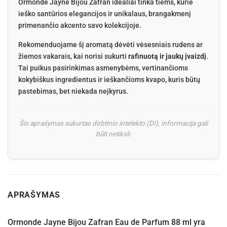
Ormonde Jayne Bijou Zafran idealiai tinka tiems, kurie
ieško santūrios elegancijos ir unikalaus, brangakmenį
primenančio akcento savo kolekcijoje.
Rekomenduojame šį aromatą dėvėti vėsesniais rudens ar
žiemos vakarais, kai norisi sukurti
rafinuotą ir jaukų įvaizdį
.
Tai puikus pasirinkimas asmenybėms, vertinančioms
kokybiškus ingredientus ir ieškančioms kvapo, kuris būtų
pastebimas, bet niekada neįkyrus.
Šis aprašymas sukurtas dirbtinio intelekto (DI), informacija gali
būti netiksli.
APRAŠYMAS
Ormonde Jayne Bijou Zafran Eau de Parfum 88 ml yra