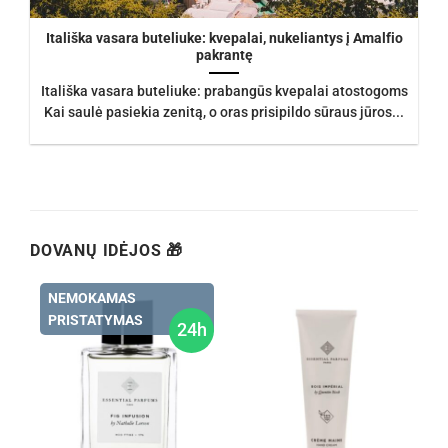
Itališka vasara buteliuke: kvepalai, nukeliantys į Amalfio
pakrantę
Itališka vasara buteliuke: prabangūs kvepalai atostogoms
Kai saulė pasiekia zenitą, o oras prisipildo sūraus jūros...
DOVANŲ IDĖJOS 🎁
NEMOKAMAS
PRISTATYMAS
h
24h