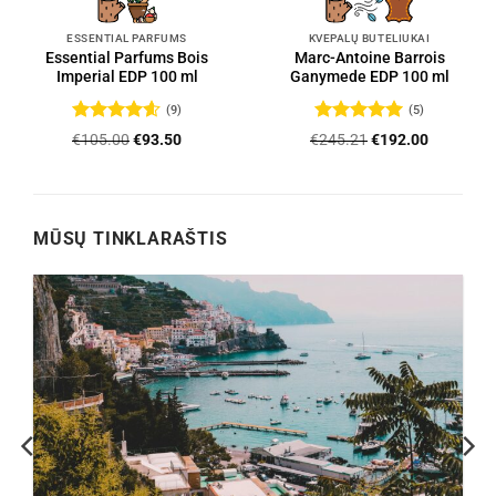
ESSENTIAL PARFUMS
KVEPALŲ BUTELIUKAI
Essential Parfums Bois
Marc-Antoine Barrois
Imperial EDP 100 ml
Ganymede EDP 100 ml
(9)
(5)
Įvertinimas:
Įvertinimas:
Original
Current
Original
Current
€
105.00
€
93.50
€
245.21
€
192.00
4.56
iš 5
5
iš 5
price
price
price
price
was:
is:
was:
is:
.
€105.00.
€93.50.
€245.21.
€192.00.
MŪSŲ TINKLARAŠTIS