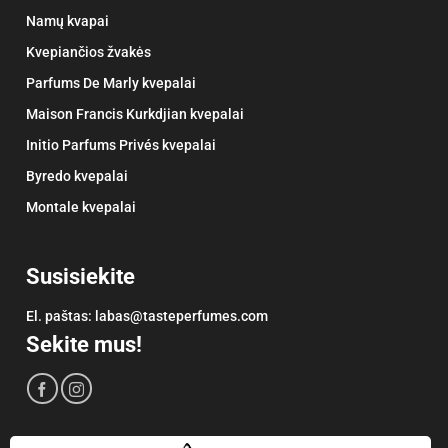
Namų kvapai
Kvepiančios žvakės
Parfums De Marly kvepalai
Maison Francis Kurkdjian kvepalai
Initio Parfums Privés kvepalai
Byredo kvepalai
Montale kvepalai
Susisiekite
El. paštas:
labas@tasteperfumes.com
Sekite mus!