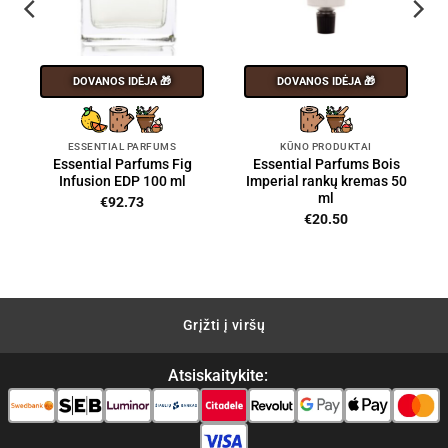
DOVANOS IDĖJA 🎁
DOVANOS IDĖJA 🎁
ESSENTIAL PARFUMS
KŪNO PRODUKTAI
Essential Parfums Fig
Essential Parfums Bois
Infusion EDP 100 ml
Imperial rankų kremas 50
ml
ent
€
92.73
€
20.50
00.
Grįžti į viršų
Atsiskaitykite: