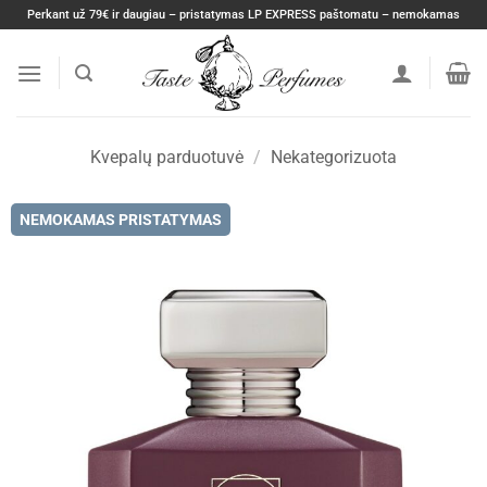
Skip
Perkant už 79€ ir daugiau – pristatymas LP EXPRESS paštomatu – nemokamas
to
content
Kvepalų parduotuvė
/
Nekategorizuota
NEMOKAMAS PRISTATYMAS