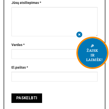
Jūsų atsiliepimas
*
Vardas
*
🎉
ŽAISK
IR
LAIMĖK!
El.paštas
*