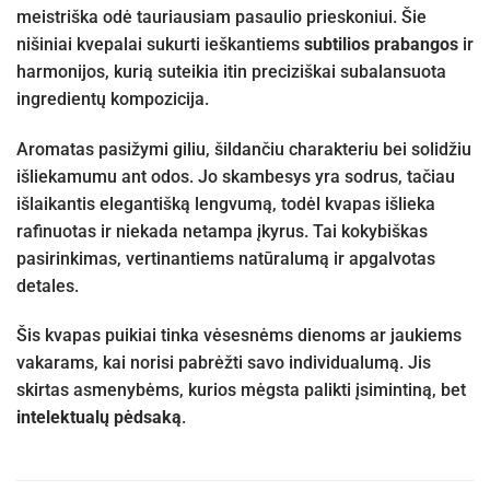
meistriška odė tauriausiam pasaulio prieskoniui. Šie
nišiniai kvepalai sukurti ieškantiems
subtilios prabangos
ir
harmonijos, kurią suteikia itin preciziškai subalansuota
ingredientų kompozicija.
Aromatas pasižymi giliu, šildančiu charakteriu bei solidžiu
išliekamumu ant odos. Jo skambesys yra sodrus, tačiau
išlaikantis elegantišką lengvumą, todėl kvapas išlieka
rafinuotas ir niekada netampa įkyrus. Tai kokybiškas
pasirinkimas, vertinantiems natūralumą ir apgalvotas
detales.
Šis kvapas puikiai tinka vėsesnėms dienoms ar jaukiems
vakarams, kai norisi pabrėžti savo individualumą. Jis
skirtas asmenybėms, kurios mėgsta palikti įsimintiną, bet
intelektualų pėdsaką
.