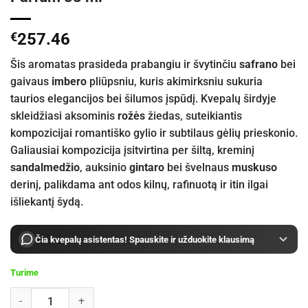
€
257.46
Šis aromatas prasideda prabangiu ir švytinčiu
safrano
bei
gaivaus
imbero
pliūpsniu, kuris akimirksniu sukuria
taurios elegancijos bei šilumos įspūdį. Kvepalų širdyje
skleidžiasi aksominis
rožės
žiedas, suteikiantis
kompozicijai romantiško gylio ir subtilaus gėlių prieskonio.
Galiausiai kompozicija įsitvirtina per šiltą, kreminį
sandalmedžio
, auksinio
gintaro
bei švelnaus
muskuso
derinį, palikdama ant odos kilnų, rafinuotą ir itin ilgai
išliekantį šydą.
Čia kvepalų asistentas! Spauskite ir užduokite klausimą
Turime
produkto kiekis: Ormonde Jayne Bijou Zafran Eau de Parfum 88 ml