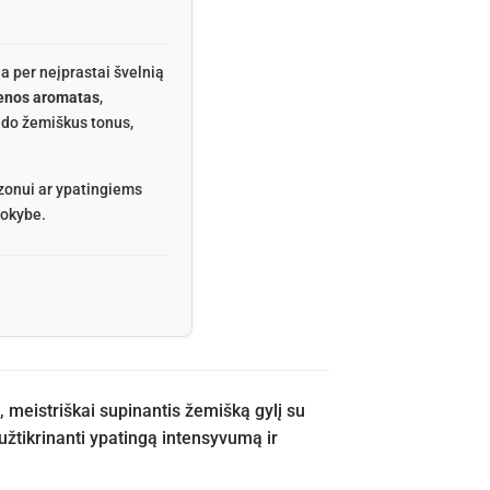
a per neįprastai švelnią
enos aromatas
,
aldo žemiškus tonus,
zonui ar ypatingiems
kokybe.
 meistriškai supinantis žemišką gylį su
užtikrinanti ypatingą intensyvumą ir