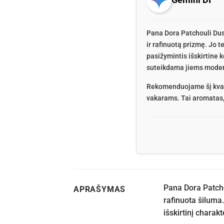
Pana Dora Patchouli Dust
ir rafinuotą prizmę. Jo 
pasižymintis išskirtine 
suteikdama jiems modern
Rekomenduojame šį kvap
vakarams. Tai aromatas, 
Pana Dora Patcho
APRAŠYMAS
rafinuota šiluma
išskirtinį charakt