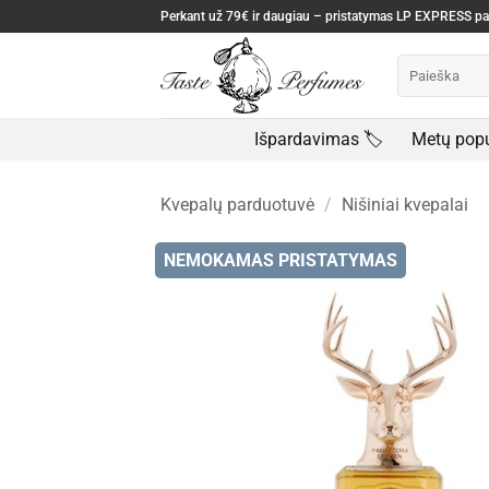
Skip
Perkant už 79€ ir daugiau – pristatymas LP EXPRESS 
to
Ieškoti:
content
Išpardavimas 🏷️
Metų popu
Kvepalų parduotuvė
/
Nišiniai kvepalai
NEMOKAMAS PRISTATYMAS