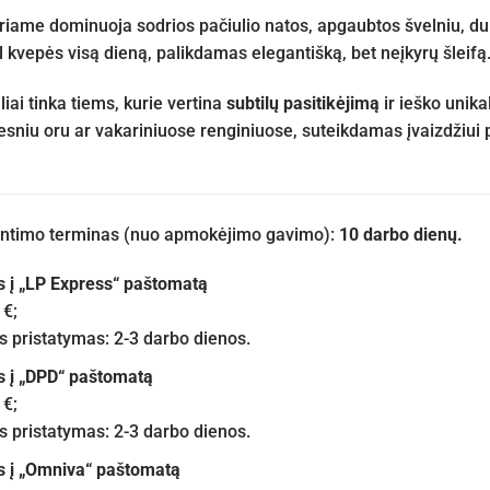
riame dominuoja sodrios pačiulio natos, apgaubtos švelniu, dul
l kvepės visą dieną, palikdamas elegantišką, bet neįkyrų šleifą
liai tinka tiems, kurie vertina
subtilų pasitikėjimą
ir ieško unika
sesniu oru ar vakariniuose renginiuose, suteikdamas įvaizdžiui 
iuntimo terminas (nuo apmokėjimo gavimo):
10 darbo dienų.
s į „LP Express“ paštomatą
 €;
pristatymas: 2-3 darbo dienos.
s į „DPD“ paštomatą
 €;
pristatymas: 2-3 darbo dienos.
s į „Omniva“ paštomatą