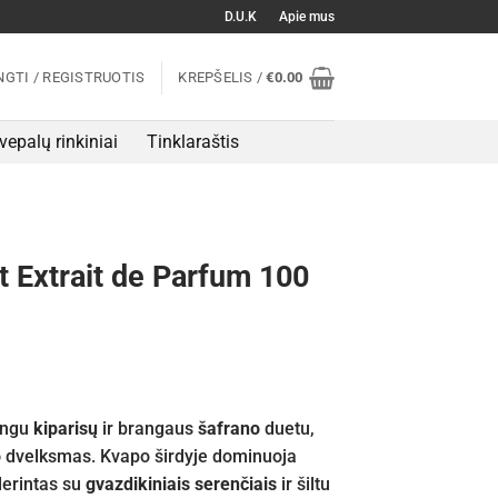
D.U.K
Apie mus
NGTI / REGISTRUOTIS
KREPŠELIS /
€
0.00
vepalų rinkiniai
Tinklaraštis
t Extrait de Parfum 100
tingu
kiparisų
ir brangaus
šafrano
duetu,
o
dvelksmas. Kvapo širdyje dominuoja
derintas su
gvazdikiniais serenčiais
ir šiltu