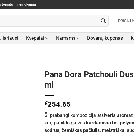
paštomatu – nemokamas
PRISIJU
liariausi
Kvepalai
Namams
Dovanų kuponas
K
Pana Dora Patchouli Dus
ml
€
254.65
Ši prabangi kompozicija atsiveria aroma
kurį papildo gaivus
kardamono
bei
pelyn
sodrus, žemiškas
pačiulis
, meistriškai su