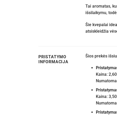
Tai aromatas, ku
išsilaikymu, todė
Šie kvepalai idea
atsiskleidžia vė
Šios prekės išs
PRISTATYMO
INFORMACIJA
Pristatyma
Kaina: 2,60
Numatomas 
Pristatyma
Kaina: 3,50
Numatomas 
Pristatyma