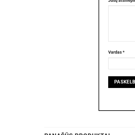
Jūsų atsiliep
Vardas
*