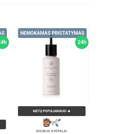
AS
NEMOKAMAS PRISTATYMAS
24h
24h
METŲ POPULIARIAUSI 🔥
NIŠINIAI KVEPALAI