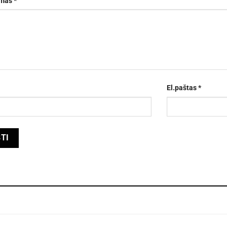
imas
*
El.paštas
*