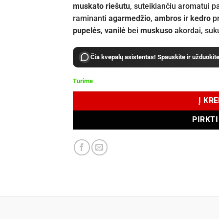
muskato riešutu
, suteikiančiu aromatui p
raminanti
agarmedžio
,
ambros
ir
kedro
pr
pupelės
,
vanilė
bei
muskuso
akordai, sukur
Čia kvepalų asistentas! Spauskite ir užduokit
Turime
Į KR
PIRKT