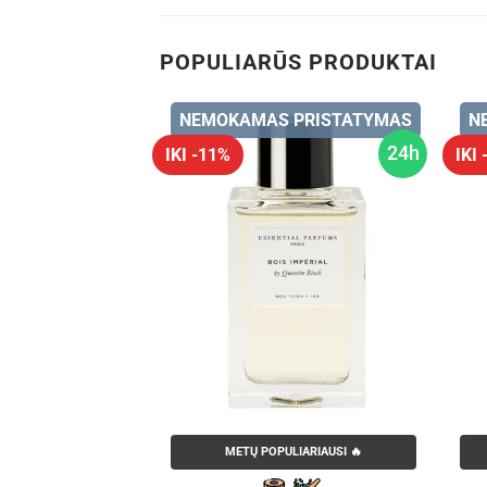
POPULIARŪS PRODUKTAI
 PRISTATYMAS
NEMOKAMAS PRISTATYMAS
N
24h
24h
IKI -11%
IKI
LIARIAUSI 🔥
METŲ POPULIARIAUSI 🔥