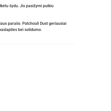
kėtu šydu. Jis pasižymi puikiu
.
laus parašo. Patchouli Dust geriausiai
paslapties bei solidumo.