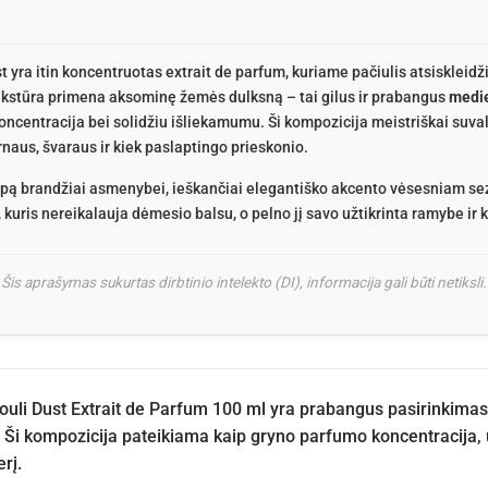
 yra itin koncentruotas extrait de parfum, kuriame pačiulis atsiskleidži
tekstūra primena aksominę žemės dulksną – tai gilus ir prabangus
medi
koncentracija bei solidžiu išliekamumu. Ši kompozicija meistriškai suv
aus, švaraus ir kiek paslaptingo prieskonio.
ą brandžiai asmenybei, ieškančiai elegantiško akcento vėsesniam se
kuris nereikalauja dėmesio balsu, o pelno jį savo užtikrinta ramybe ir 
Šis aprašymas sukurtas dirbtinio intelekto (DI), informacija gali būti netiksli.
uli Dust Extrait de Parfum 100 ml yra prabangus pasirinkimas,
. Ši kompozicija pateikiama kaip gryno parfumo koncentracija, 
erį.