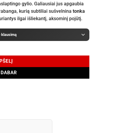
aslaptingo gylio. Galiausiai jus apgaubia
abanga, kurią subtiliai sušvelnina
tonka
iantys ilgai išliekantį, aksominį pojūtį.
e klausimą
EPŠELĮ
I DABAR