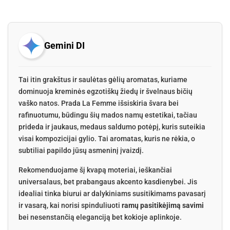
Gemini DI
Tai itin grakštus ir saulėtas gėlių aromatas, kuriame
dominuoja kreminės egzotiškų žiedų ir švelnaus bičių
vaško natos. Prada La Femme išsiskiria švara bei
rafinuotumu, būdingu šių mados namų estetikai, tačiau
prideda ir jaukaus, medaus saldumo potėpį, kuris suteikia
visai kompozicijai gylio. Tai aromatas, kuris ne rėkia, o
subtiliai papildo jūsų asmeninį įvaizdį.
Rekomenduojame šį kvapą moteriai, ieškančiai
universalaus, bet prabangaus akcento kasdienybei. Jis
idealiai tinka biurui ar dalykiniams susitikimams pavasarį
ir vasarą, kai norisi spinduliuoti
ramų pasitikėjimą savimi
bei nesenstančią eleganciją bet kokioje aplinkoje.