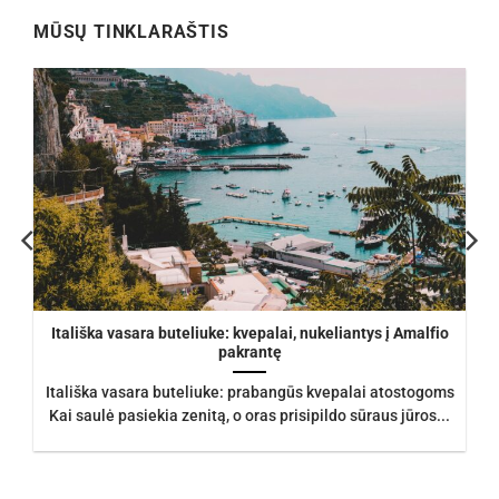
MŪSŲ TINKLARAŠTIS
Itališka vasara buteliuke: kvepalai, nukeliantys į Amalfio
pakrantę
Itališka vasara buteliuke: prabangūs kvepalai atostogoms
Kai saulė pasiekia zenitą, o oras prisipildo sūraus jūros...