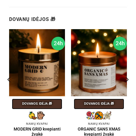
DOVANŲ IDĖJOS 🎁
h
24h
24h
DOVANOS IDĖJA 🎁
DOVANOS IDĖJA 🎁
NAMŲ KVAPAI
NAMŲ KVAPAI
MODERN GRID kvepianti
ORGANIC SANS XMAS
žvakė
kvepianti žvakė