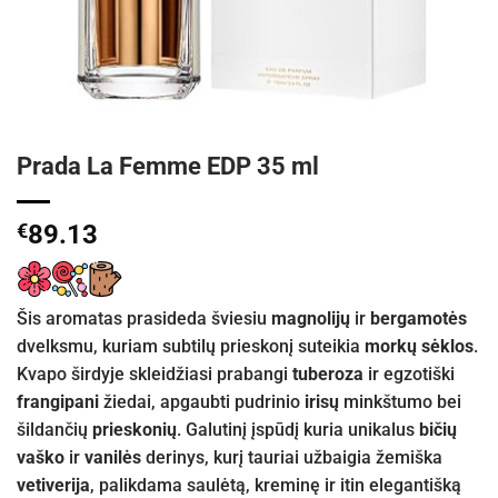
Prada La Femme EDP 35 ml
€
89.13
Šis aromatas prasideda šviesiu
magnolijų
ir
bergamotės
dvelksmu, kuriam subtilų prieskonį suteikia
morkų sėklos
.
Kvapo širdyje skleidžiasi prabangi
tuberoza
ir egzotiški
frangipani
žiedai, apgaubti pudrinio
irisų
minkštumo bei
šildančių
prieskonių
. Galutinį įspūdį kuria unikalus
bičių
vaško
ir
vanilės
derinys, kurį tauriai užbaigia žemiška
vetiverija
, palikdama saulėtą, kreminę ir itin elegantišką