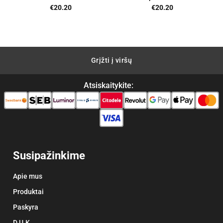
ent
€
20.20
€
20.20
00.
Grįžti į viršų
Atsiskaitykite:
Susipažinkime
Apie mus
Produktai
Paskyra
D.U.K.