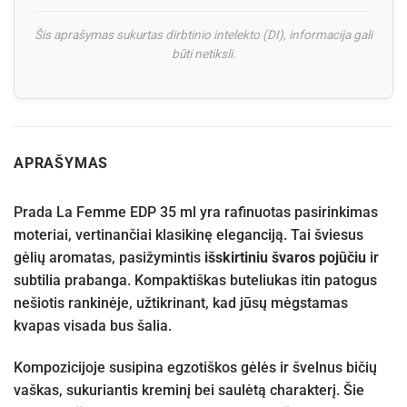
Šis aprašymas sukurtas dirbtinio intelekto (DI), informacija gali
būti netiksli.
APRAŠYMAS
Prada La Femme EDP 35 ml yra rafinuotas pasirinkimas
moteriai, vertinančiai klasikinę eleganciją. Tai šviesus
gėlių aromatas, pasižymintis
išskirtiniu švaros pojūčiu
ir
subtilia prabanga. Kompaktiškas buteliukas itin patogus
nešiotis rankinėje, užtikrinant, kad jūsų mėgstamas
kvapas visada bus šalia.
Kompozicijoje susipina egzotiškos gėlės ir švelnus bičių
vaškas, sukuriantis kreminį bei saulėtą charakterį. Šie