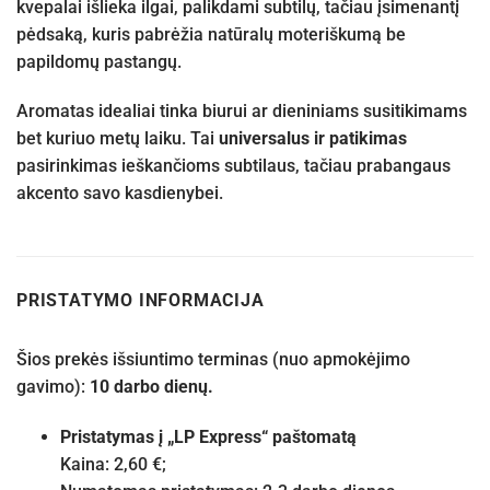
kvepalai išlieka ilgai, palikdami subtilų, tačiau įsimenantį
pėdsaką, kuris pabrėžia natūralų moteriškumą be
papildomų pastangų.
Aromatas idealiai tinka biurui ar dieniniams susitikimams
bet kuriuo metų laiku. Tai
universalus ir patikimas
pasirinkimas ieškančioms subtilaus, tačiau prabangaus
akcento savo kasdienybei.
PRISTATYMO INFORMACIJA
Šios prekės išsiuntimo terminas (nuo apmokėjimo
gavimo):
10 darbo dienų.
Pristatymas į „LP Express“ paštomatą
Kaina: 2,60 €;