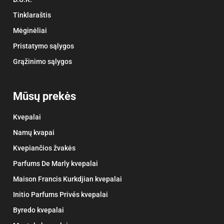
Tinklaraštis
Mėginėliai
Pristatymo sąlygos
Grąžinimo sąlygos
Mūsų prekės
Kvepalai
Namų kvapai
Kvepiančios žvakės
Parfums De Marly kvepalai
Maison Francis Kurkdjian kvepalai
Initio Parfums Privés kvepalai
Byredo kvepalai