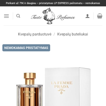
Skip
Perkant už 79€ ir daugiau – pristatymas LP EXPRESS paštomatu – nemokamas
to
content
Kvepalų parduotuvė
/
Kvepalų buteliukai
NEMOKAMAS PRISTATYMAS