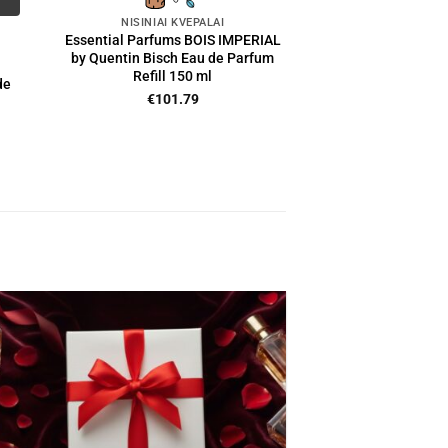
NIŠINIAI KVEPALAI
Essential Parfums BOIS IMPERIAL
by Quentin Bisch Eau de Parfum
Refill 150 ml
de
€
101.79
nt
00.