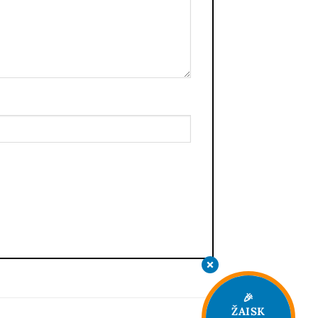
🎉
ŽAISK