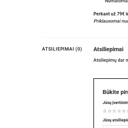
Numatomas 
Perkant už 79€ 
Priklausomai nuo
Atsiliepimai
ATSILIEPIMAI (0)
Atsiliepimų dar 
Būkite pi
Jūsų įvertini
Jūsų atsiliep