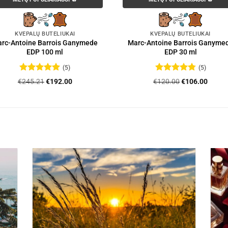
KVEPALŲ BUTELIUKAI
KVEPALŲ BUTELIUKAI
rc-Antoine Barrois Ganymede
Marc-Antoine Barrois Ganyme
EDP 100 ml
EDP 30 ml
(5)
(5)
Įvertinimas:
Įvertinimas:
Original
Current
Original
Curre
€
245.21
€
192.00
€
120.00
€
106.00
5
iš 5
4.8
iš 5
price
price
price
price
was:
is:
was:
is:
€245.21.
€192.00.
€120.00.
€106.