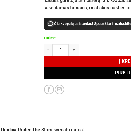
nakties gamtoje atmosferą. Šis kvapas su
sukeldamas tamsios, mistiškos nakties poj
Čia kvepalų asistentas! Spauskite ir užduokit
Turime
produkto kiekis: Maison Margiela Replica Unde
Į KR
PIRKT
 Replica Under The Stars
kvepalų natos: