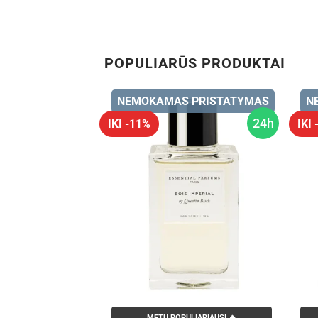
POPULIARŪS PRODUKTAI
 PRISTATYMAS
NEMOKAMAS PRISTATYMAS
N
24h
24h
IKI -11%
IKI
LIARIAUSI 🔥
METŲ POPULIARIAUSI 🔥