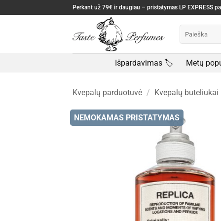
Skip
Perkant už 79€ ir daugiau – pristatymas LP EXPRESS 
to
Ieškoti:
content
Išpardavimas 🏷️
Metų popu
Kvepalų parduotuvė
/
Kvepalų buteliukai
NEMOKAMAS PRISTATYMAS