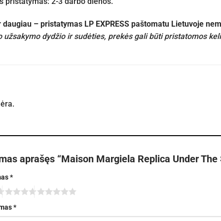
pristatymas: 2-3 darbo dienos.
ir daugiau – pristatymas LP EXPRESS paštomatu Lietuvoje n
 užsakymo dydžio ir sudėties, prekės gali būti pristatomos kel
nėra.
rmas aprašęs “Maison Margiela Replica Under The 
mas
*
imas
*