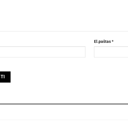
El.paštas
*