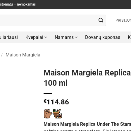
paštomatu – nemokamas
PRISIJU
liariausi
Kvepalai
Namams
Dovanų kuponas
K
/
Maison Margiela
Maison Margiela Replica
100 ml
€
114.86
Maison Margiela Replica Under The Star