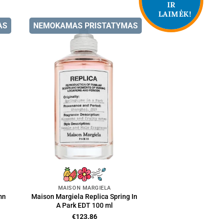
IR
LAIMĖK!
AS
NEMOKAMAS PRISTATYMAS
MAISON MARGIELA
mn
Maison Margiela Replica Spring In
A Park EDT 100 ml
€
123.86