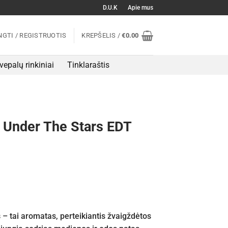
D.U.K
Apie mus
NGTI / REGISTRUOTIS
KREPŠELIS /
€
0.00
vepalų rinkiniai
Tinklaraštis
 Under The Stars EDT
s
– tai aromatas, perteikiantis žvaigždėtos