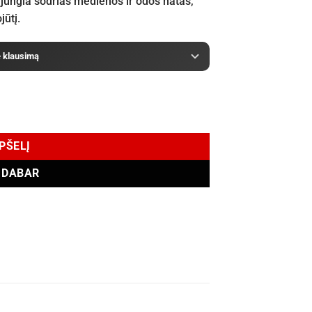
jungia sodrias medienos ir odos natas,
ūtį.
e klausimą
r The Stars EDT 100 ml
EPŠELĮ
I DABAR