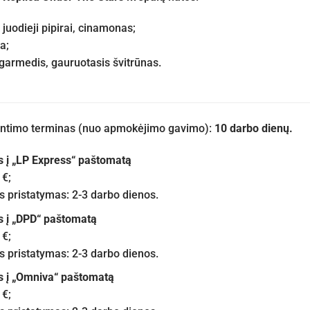
juodieji pipirai, cinamonas;
a;
garmedis, gauruotasis švitrūnas.
iuntimo terminas (nuo apmokėjimo gavimo):
10 darbo dienų.
s į „LP Express“ paštomatą
 €;
pristatymas: 2-3 darbo dienos.
s į „DPD“ paštomatą
 €;
pristatymas: 2-3 darbo dienos.
s į „Omniva“ paštomatą
 €;