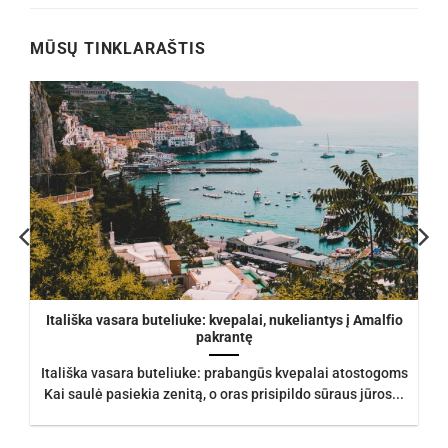
€105.00.
€93.50.
MŪSŲ TINKLARAŠTIS
Itališka vasara buteliuke: kvepalai, nukeliantys į Amalfio
pakrantę
Itališka vasara buteliuke: prabangūs kvepalai atostogoms
Kai saulė pasiekia zenitą, o oras prisipildo sūraus jūros...