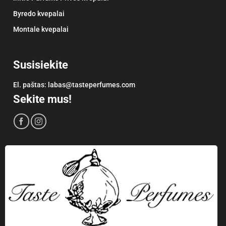
Byredo kvepalai
Montale kvepalai
Susisiekite
El. paštas:
labas@tasteperfumes.com
Sekite mus!