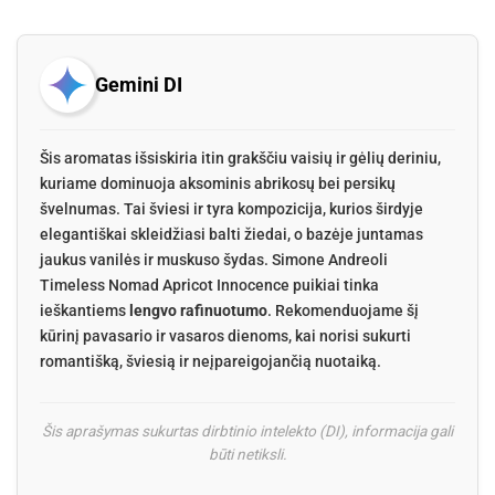
Gemini DI
Šis aromatas išsiskiria itin grakščiu vaisių ir gėlių deriniu,
kuriame dominuoja aksominis abrikosų bei persikų
švelnumas. Tai šviesi ir tyra kompozicija, kurios širdyje
elegantiškai skleidžiasi balti žiedai, o bazėje juntamas
jaukus vanilės ir muskuso šydas. Simone Andreoli
Timeless Nomad Apricot Innocence puikiai tinka
ieškantiems
lengvo rafinuotumo
. Rekomenduojame šį
kūrinį pavasario ir vasaros dienoms, kai norisi sukurti
romantišką, šviesią ir neįpareigojančią nuotaiką.
Šis aprašymas sukurtas dirbtinio intelekto (DI), informacija gali
būti netiksli.