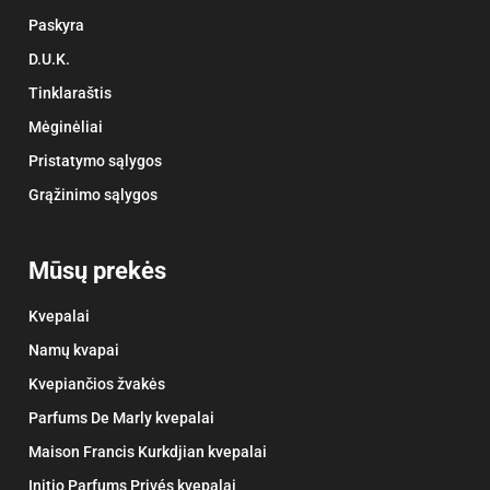
Paskyra
D.U.K.
Tinklaraštis
Mėginėliai
Pristatymo sąlygos
Grąžinimo sąlygos
Mūsų prekės
Kvepalai
Namų kvapai
Kvepiančios žvakės
Parfums De Marly kvepalai
Maison Francis Kurkdjian kvepalai
Initio Parfums Privés kvepalai