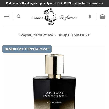
Skip
Perkant už 79€ ir daugiau – pristatymas LP EXPRESS paštomatu – nemokamas
to
content
Kvepalų parduotuvė
/
Kvepalų buteliukai
NEMOKAMAS PRISTATYMAS