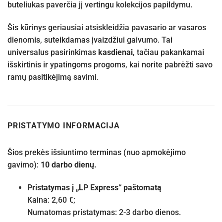
buteliukas paverčia jį vertingu kolekcijos papildymu.
Šis kūrinys geriausiai atsiskleidžia pavasario ar vasaros
dienomis, suteikdamas įvaizdžiui gaivumo. Tai
universalus pasirinkimas
kasdienai
, tačiau pakankamai
išskirtinis ir ypatingoms progoms, kai norite pabrėžti savo
ramų pasitikėjimą savimi.
PRISTATYMO INFORMACIJA
Šios prekės išsiuntimo terminas (nuo apmokėjimo
gavimo):
10 darbo dienų.
Pristatymas į „LP Express“ paštomatą
Kaina: 2,60 €;
Numatomas pristatymas: 2-3 darbo dienos.