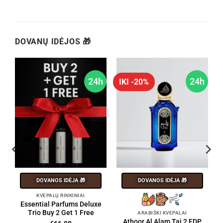
DOVANŲ IDĖJOS 🎁
h
24h
24h
IKI -20%
DOVANOS IDĖJA 🎁
DOVANOS IDĖJA 🎁
KVEPALŲ RINKINIAI
Essential Parfums Deluxe
Trio Buy 2 Get 1 Free
ARABIŠKI KVEPALAI
Athoor Al Alam Taj 2 EDP