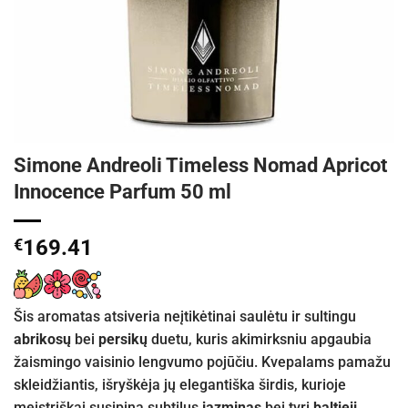
Simone Andreoli Timeless Nomad Apricot
Innocence Parfum 50 ml
€
169.41
Šis aromatas atsiveria neįtikėtinai saulėtu ir sultingu
abrikosų
bei
persikų
duetu, kuris akimirksniu apgaubia
žaismingo vaisinio lengvumo pojūčiu. Kvepalams pamažu
skleidžiantis, išryškėja jų elegantiška širdis, kurioje
meistriškai susipina subtilus
jazminas
bei tyri
baltieji