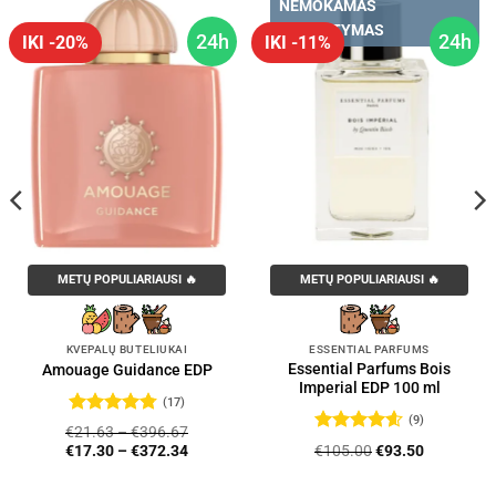
NEMOKAMAS
PRISTATYMAS
24h
24h
IKI -20%
IKI -11%
METŲ POPULIARIAUSI 🔥
METŲ POPULIARIAUSI 🔥
KVEPALŲ BUTELIUKAI
ESSENTIAL PARFUMS
Essential Parfums Bois
Amouage Guidance EDP
Imperial EDP 100 ml
(17)
(9)
Įvertinimas:
€
21.63
–
€
396.67
4.76
iš 5
Įvertinimas:
Original
Current
€
105.00
€
93.50
€
17.30
–
€
372.34
4.56
iš 5
price
price
was:
is: