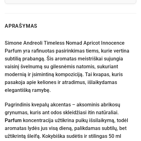
APRAŠYMAS
Simone Andreoli Timeless Nomad Apricot Innocence
Parfum yra rafinuotas pasirinkimas tiems, kurie vertina
subtilią prabangą. Šis aromatas meistriškai sujungia
vaisinį švelnumą su gilesnėmis natomis, sukuriant
modernią ir įsimintiną kompoziciją. Tai kvapas, kuris
pasakoja apie keliones ir atradimus, išlaikydamas
elegantišką ramybę.
Pagrindinis kvepalų akcentas – aksominis abrikosų
grynumas, kuris ant odos skleidžiasi itin natūraliai.
Parfum
koncentracija užtikrina puikų išsilaikymą, todėl
aromatas lydės jus visą dieną, palikdamas subtilų, bet
užtikrintą šleifą. Kokybiška sudėtis ir stilingas 50 ml