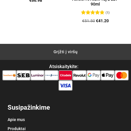
€
66.98
90ml
nt
(1)
Įvertinimas:
Original
Current
€
51.50
€
41.20
5
iš 5
3.
price
price
was:
is:
€51.50.
€41.20.
Grįžti į viršų
Atsiskaitykite:
Susipažinkime
Apie mus
Produktai