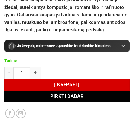
žiedai
, suteikiantys kompozicijai romantiško ir rafinuoto
gylio. Galiausiai kvapas įsitvirtina šiltame ir gundančiame
vanilės
,
muskuso
bei
ambros
fone, palikdamas ant odos
ilgai išliekantį, jaukų ir nepamirštamą pėdsaką.
Čia kvepalų asistentas! Spauskite ir užduokite klausimą
Turime
produkto kiekis: Simone Andreoli Timeless Nomad Apricot Innocenc
Į KREPŠELĮ
PIRKTI DABAR