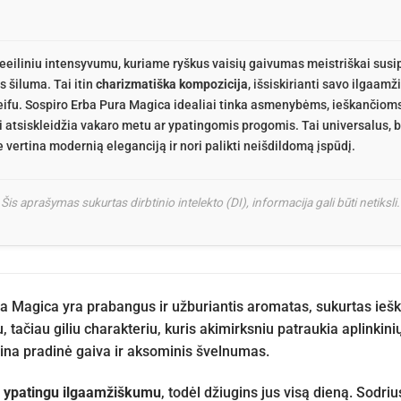
eiliniu intensyvumu, kuriame ryškus vaisių gaivumas meistriškai susip
s šiluma. Tai itin
charizmatiška kompozicija
, išsiskirianti savo ilgaam
eifu. Sospiro Erba Pura Magica idealiai tinka asmenybėms, ieškančiom
i atsiskleidžia vakaro metu ar ypatingomis progomis. Tai universalus, be
e vertina modernią eleganciją ir nori palikti neišdildomą įspūdį.
Šis aprašymas sukurtas dirbtinio intelekto (DI), informacija gali būti netiksli.
a Magica yra prabangus ir užburiantis aromatas, sukurtas iešk
ku, tačiau giliu charakteriu, kuris akimirksniu patraukia aplinki
pina pradinė gaiva ir aksominis švelnumas.
i
ypatingu ilgaamžiškumu
, todėl džiugins jus visą dieną. Sodri