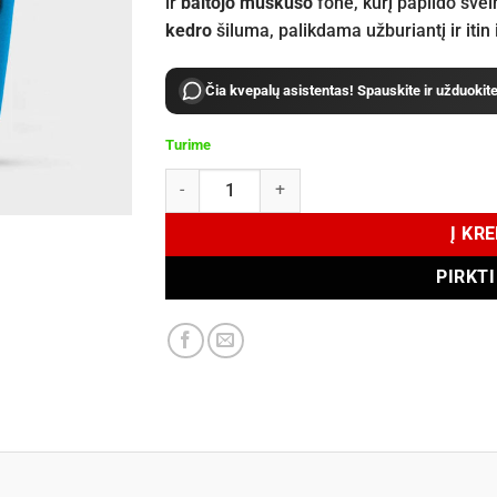
ir
baltojo muskuso
fone, kurį papildo šve
kedro
šiluma, palikdama užburiantį ir itin il
Čia kvepalų asistentas! Spauskite ir užduokit
Turime
produkto kiekis: Sospiro Erba Pura Magica Eau
Į KR
PIRKT