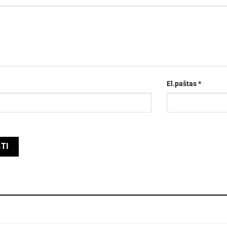
El.paštas
*