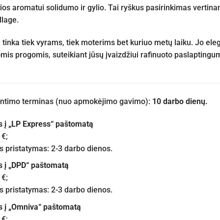
čios aromatui solidumo ir gylio. Tai ryškus pasirinkimas verti
llage.
tinka tiek vyrams, tiek moterims bet kuriuo metų laiku. Jo eleg
mis progomis, suteikiant jūsų įvaizdžiui rafinuoto paslaptingu
iuntimo terminas (nuo apmokėjimo gavimo):
10 darbo dienų.
s į „LP Express“ paštomatą
 €;
pristatymas: 2-3 darbo dienos.
s į „DPD“ paštomatą
 €;
pristatymas: 2-3 darbo dienos.
s į „Omniva“ paštomatą
 €;