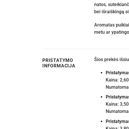
natos, suteikian
bei išraiškingą si
Aromatas puikiai 
metu ar ypatingo
Šios prekės išs
PRISTATYMO
INFORMACIJA
Pristatyma
Kaina: 2,60
Numatomas 
Pristatyma
Kaina: 3,50
Numatomas 
Pristatyma
Kaina: 3,80