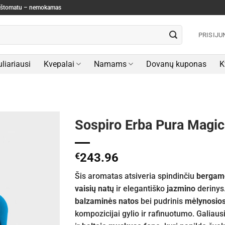
paštomatu – nemokamas
PRISIJU
liariausi
Kvepalai
Namams
Dovanų kuponas
K
Sospiro Erba Pura Magic
€
243.96
Šis aromatas atsiveria spindinčiu
bergam
vaisių natų
ir elegantiško
jazmino
derinys.
balzaminės natos
bei pudrinis
mėlynosios
kompozicijai gylio ir rafinuotumo. Galiau