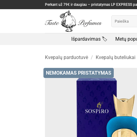
Skip
Perkant už 79€ ir daugiau – pristatymas LP EXPRESS 
to
Ieškoti:
content
Išpardavimas 🏷️
Metų popu
Kvepalų parduotuvė
/
Kvepalų buteliukai
NEMOKAMAS PRISTATYMAS