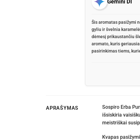
Gemini DI
Šis aromatas pasižymi ne
gyliu ir švelnia karamelė
dėmesį prikaustančiu šl
aromato, kuris geriausia
pasirinkimas tiems, kuri
Sospiro Erba Pur
APRAŠYMAS
išsiskiria vaisiš
meistriškai susi
Kvapas pasižym