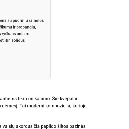
ina su pudriniu rainelės
žiškumu ir prabangiu,
s ryškaus unisex
t itin solidus
antiems tikro unikalumo. Šie kvepalai
nių dėmesį. Tai moderni kompozicija, kurioje
us vaisių akordus čia papildo šiltos bazinės