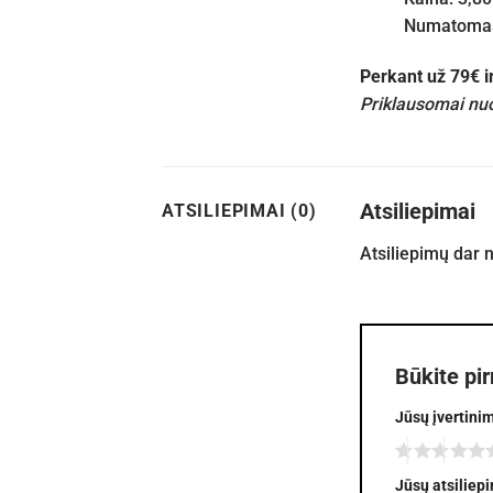
Numatomas 
Perkant už 79€ 
Priklausomai nuo
Atsiliepimai
ATSILIEPIMAI (0)
Atsiliepimų dar 
Būkite pi
Jūsų įvertini
Jūsų atsiliep