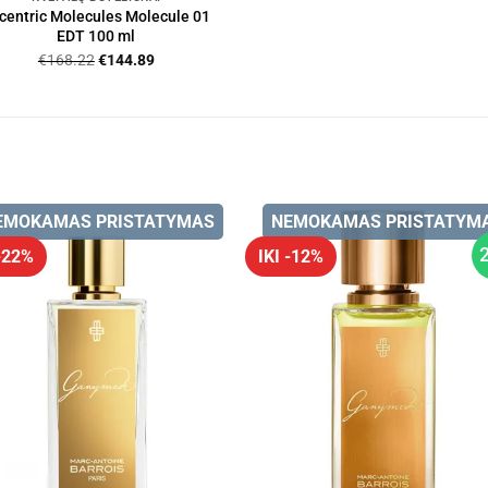
centric Molecules Molecule 01
EDT 100 ml
Original
Current
€
168.22
€
144.89
price
price
was:
is:
€168.22.
€144.89.
EMOKAMAS PRISTATYMAS
NEMOKAMAS PRISTATYM
 -22%
IKI -12%