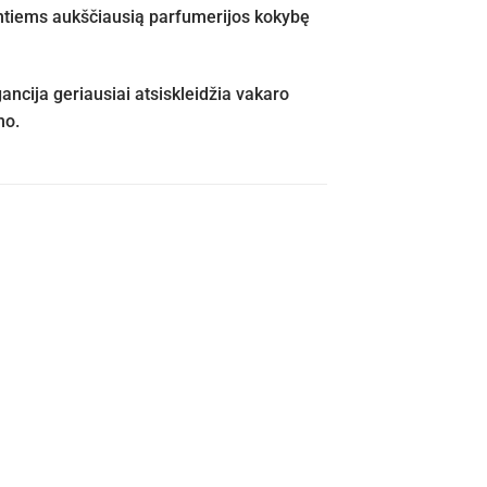
nantiems aukščiausią parfumerijos kokybę
ancija geriausiai atsiskleidžia vakaro
mo.