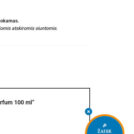
emokamas.
iomis atskiromis siuntomis.
arfum 100 ml”
🎉
ŽAISK