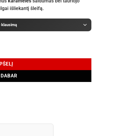
lnus
karamelės
saldumas bei tauriojo
gai išliekantį šleifą.
e klausimą
 de Parfum 100 ml
EPŠELĮ
I DABAR