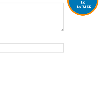
IR
LAIMĖK!