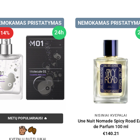
EMOKAMAS PRISTATYMAS
NEMOKAMAS PRISTATYM
24h
 -14%
NIŠINIAI KVEPALAI
METŲ POPULIARIAUSI 🔥
Une Nuit Nomade Spicy Road E
de Parfum 100 ml
€
140.21
KVEPALŲ BUTELIUKAI