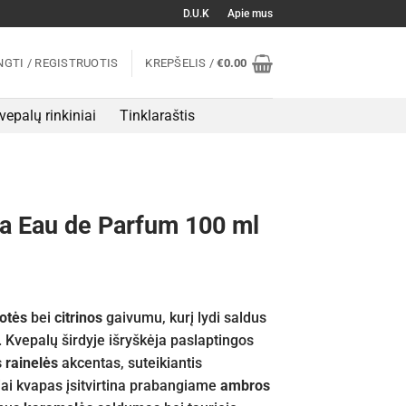
D.U.K
Apie mus
NGTI / REGISTRUOTIS
KREPŠELIS /
€
0.00
vepalų rinkiniai
Tinklaraštis
a Eau de Parfum 100 ml
otės
bei
citrinos
gaivumu, kurį lydi saldus
 Kvepalų širdyje išryškėja paslaptingos
 rainelės
akcentas, suteikiantis
siai kvapas įsitvirtina prabangiame
ambros