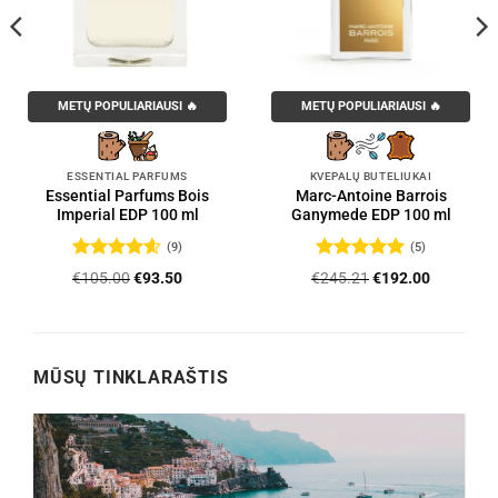
METŲ POPULIARIAUSI 🔥
METŲ POPULIARIAUSI 🔥
ESSENTIAL PARFUMS
KVEPALŲ BUTELIUKAI
Essential Parfums Bois
Marc-Antoine Barrois
Imperial EDP 100 ml
Ganymede EDP 100 ml
(9)
(5)
Įvertinimas:
Įvertinimas:
Original
Current
Original
Current
€
105.00
€
93.50
€
245.21
€
192.00
4.56
iš 5
5
iš 5
price
price
price
price
was:
is:
was:
is:
.
€105.00.
€93.50.
€245.21.
€192.00.
MŪSŲ TINKLARAŠTIS