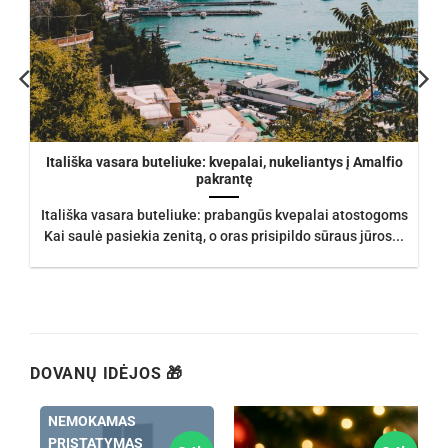
Itališka vasara buteliuke: kvepalai, nukeliantys į Amalfio
pakrantę
Itališka vasara buteliuke: prabangūs kvepalai atostogoms
Kai saulė pasiekia zenitą, o oras prisipildo sūraus jūros...
DOVANŲ IDĖJOS 🎁
NEMOKAMAS
PRISTATYMAS