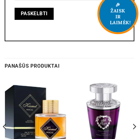
🎉
ŽAISK
IR
LAIMĖK!
PANAŠŪS PRODUKTAI