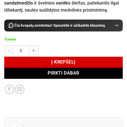
sandalmedžio
ir švelnios
vanilės
šleifas, paliekantis ilgai
išliekantį, saulės sušildytos medvilnės prisiminimą.
Čia kvepalų asistentas! Spauskite ir užduokite klausimą
Turime
produkto kiekis: Une Nuit Nomade Sun Bleached Eau de Parfum 100
Į KREPŠELĮ
PIRKTI DABAR