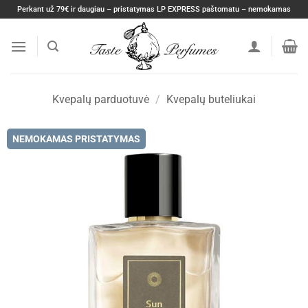
Skip
Perkant už 79€ ir daugiau – pristatymas LP EXPRESS paštomatu – nemokamas
to
content
Kvepalų parduotuvė
/
Kvepalų buteliukai
NEMOKAMAS PRISTATYMAS