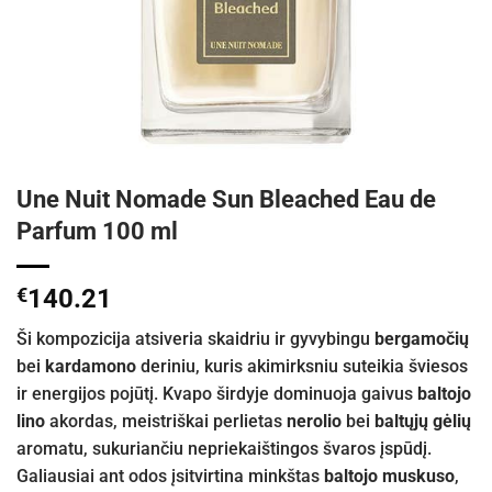
Une Nuit Nomade Sun Bleached Eau de
Parfum 100 ml
€
140.21
Ši kompozicija atsiveria skaidriu ir gyvybingu
bergamočių
bei
kardamono
deriniu, kuris akimirksniu suteikia šviesos
ir energijos pojūtį. Kvapo širdyje dominuoja gaivus
baltojo
lino
akordas, meistriškai perlietas
nerolio
bei
baltųjų gėlių
aromatu, sukuriančiu nepriekaištingos švaros įspūdį.
Galiausiai ant odos įsitvirtina minkštas
baltojo muskuso
,