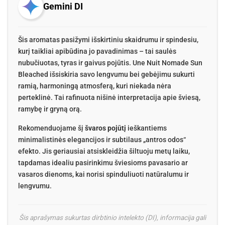
Gemini DI
Šis aromatas pasižymi išskirtiniu skaidrumu ir spindesiu,
kurį taikliai apibūdina jo pavadinimas – tai saulės
nubučiuotas, tyras ir gaivus pojūtis. Une Nuit Nomade Sun
Bleached išsiskiria savo lengvumu bei gebėjimu sukurti
ramią, harmoningą atmosferą, kuri niekada nėra
perteklinė. Tai rafinuota nišinė interpretacija apie šviesą,
ramybę ir gryną orą.
Rekomenduojame šį
švaros pojūtį
ieškantiems
minimalistinės elegancijos ir subtilaus „antros odos“
efekto. Jis geriausiai atsiskleidžia šiltuoju metų laiku,
tapdamas idealiu pasirinkimu šviesioms pavasario ar
vasaros dienoms, kai norisi spinduliuoti natūralumu ir
lengvumu.
Šis aprašymas sukurtas dirbtinio intelekto (DI), informacija gali