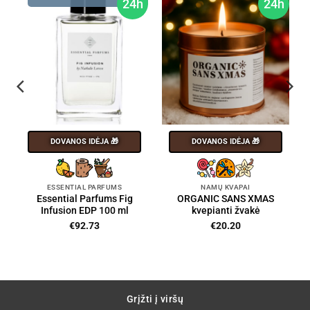
24h
24h
DOVANOS IDĖJA 🎁
DOVANOS IDĖJA 🎁
ESSENTIAL PARFUMS
NAMŲ KVAPAI
Essential Parfums Fig
ORGANIC SANS XMAS
Infusion EDP 100 ml
kvepianti žvakė
€
92.73
€
20.20
Grįžti į viršų