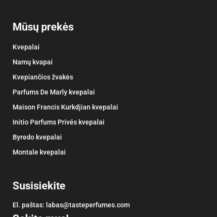
Mūsų prekės
Kvepalai
Namų kvapai
Kvepiančios žvakės
Parfums De Marly kvepalai
Maison Francis Kurkdjian kvepalai
Initio Parfums Privés kvepalai
Byredo kvepalai
Montale kvepalai
Susisiekite
El. paštas:
labas@tasteperfumes.com