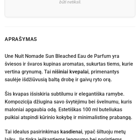
būti netiksli.
APRAŠYMAS
Une Nuit Nomade Sun Bleached Eau de Parfum yra
šviesos ir švaros kupinas aromatas, sukurtas tiems, kurie
vertina grynumą. Tai
nišiniai kvepalai
, primenantys
saulėje išdžiūvusią baltą drobę ir gaivų ryto orą.
Šis kvapas išsiskiria subtilumu ir elegantiška ramybe.
Kompozicija džiugina savo švytėjimu bei švelnumu, kuris
maloniai apgaubia odą. Estetiškas 100 ml buteliukas
puikiai atspindi kūrinio kokybę ir minimalistinę prabangą.
Tai idealus pasirinkimas
kasdienai
, ypač šiltuoju metų
laiku. Jis tinka ieškantiems lengvumo bei norintiems