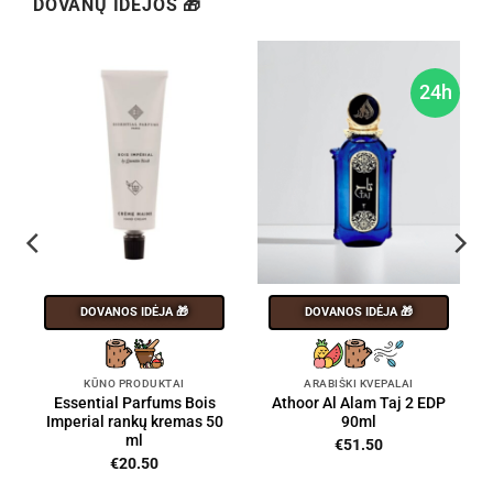
DOVANŲ IDĖJOS 🎁
24h
DOVANOS IDĖJA 🎁
DOVANOS IDĖJA 🎁
KŪNO PRODUKTAI
ARABIŠKI KVEPALAI
Essential Parfums Bois
Athoor Al Alam Taj 2 EDP
Imperial rankų kremas 50
90ml
ml
€
51.50
€
20.50