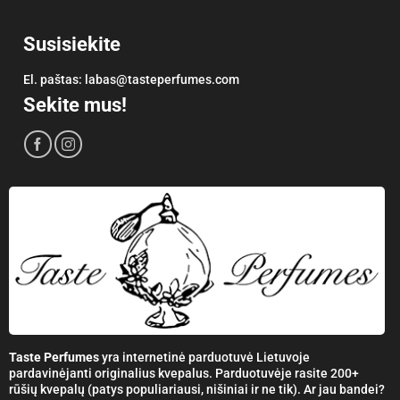
Susisiekite
El. paštas:
labas@tasteperfumes.com
Sekite mus!
Taste Perfumes
yra internetinė parduotuvė Lietuvoje
pardavinėjanti originalius kvepalus. Parduotuvėje rasite 200+
rūšių kvepalų (patys populiariausi, nišiniai ir ne tik). Ar jau bandei?