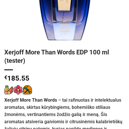
Xerjoff More Than Words EDP 100 ml
(tester)
€
185.55
Xerjoff More Than Words
– tai rafinuotas ir intelektualus
aromatas, skirtas kūrybingiems, bohemiško stiliaus
žmonėms, vertinantiems žodžio galią ir meną. Šis
aromatas atsiveria gaiviomis ir citrusinėmis kalabrietiškų
žaliųjų citrinų natomis, kurias papildo medienos ir