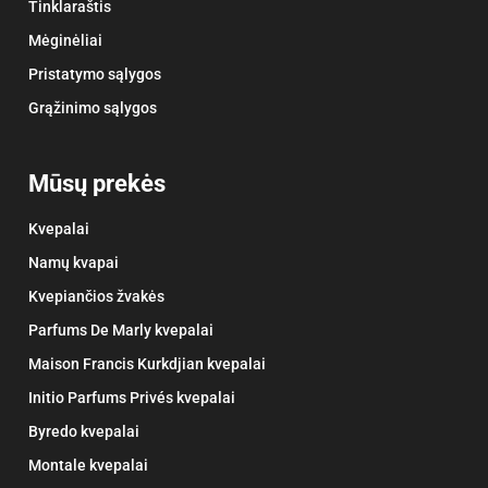
Tinklaraštis
Mėginėliai
Pristatymo sąlygos
Grąžinimo sąlygos
Mūsų prekės
Kvepalai
Namų kvapai
Kvepiančios žvakės
Parfums De Marly kvepalai
Maison Francis Kurkdjian kvepalai
Initio Parfums Privés kvepalai
Byredo kvepalai
Montale kvepalai