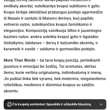
smilkalų akordai, suteikiantys kvapui subtilumo ir gylio.
Kvapo širdyje skleidžiasi prabangus juodojo agarmedžio
iš Nepalo ir santalo iš Maisoro derinys, kurį papildo
vetiverio natos, suteikiančios kvapui žemiškumo ir
elegancijos. Kompoziciją vainikuoja šiltos ir jausmingos
bazinės natos: ambra suteikia kvapui gylio ir ilgalaikio
išsilaikymo, labdanas – dervų ir balzamiko akcentų, o
karamelė ir vanilė – saldumo ir gurmaniško potėpio.
More Than Words
– tai tarsi kvapų poezija, perteikianti
jausmus ir emocijas be žodžių. Tai aromatas, skirtas
tiems, kurie vertina originalumą, individualumą ir meną.
Jis puikiai tinka tiek vyrams, tiek moterims, mėgstantiems
rytietiškus, medienos ir dūminius kvapus su saldžiu
akcentu.
Čia kvepalų asistentas! Spauskite ir užduokite klausimą