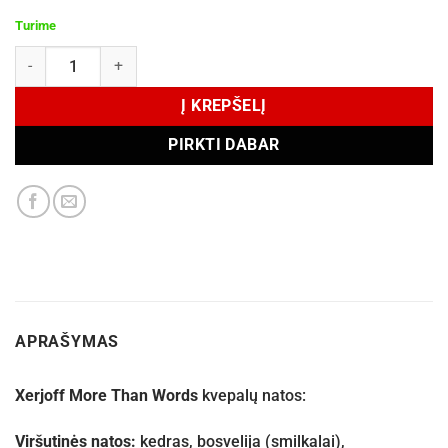
Turime
produkto kiekis: Xerjoff More Than Words EDP 100 ml (tester)
Į KREPŠELĮ
PIRKTI DABAR
APRAŠYMAS
Xerjoff More Than Words
kvepalų natos:
Viršutinės natos:
kedras, bosvelija (smilkalai),