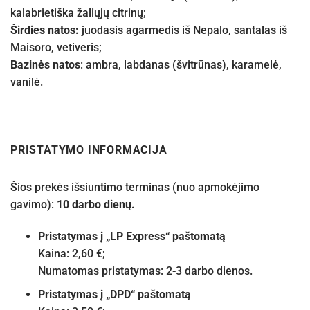
kalabrietiška žaliųjų citrinų;
Širdies natos:
juodasis agarmedis iš Nepalo, santalas iš
Maisoro, vetiveris;
Bazinės natos
: ambra, labdanas (švitrūnas), karamelė,
vanilė.
PRISTATYMO INFORMACIJA
Šios prekės išsiuntimo terminas (nuo apmokėjimo
gavimo):
10 darbo dienų.
Pristatymas į „LP Express“ paštomatą
Kaina: 2,60 €;
Numatomas pristatymas: 2-3 darbo dienos.
Pristatymas į „DPD“ paštomatą