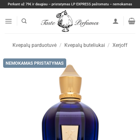
Skip
Perkant už 79€ ir daugiau – pristatymas LP EXPRESS paštomatu – nemokamas
to
content
Kvepalų parduotuvė
/
Kvepalų buteliukai
/
Xerjoff
NEMOKAMAS PRISTATYMAS