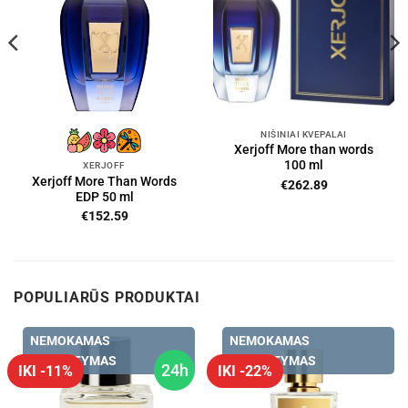
NIŠINIAI KVEPALAI
Xerjoff More than words
100 ml
XERJOFF
Xerjoff More Than Words
€
262.89
EDP 50 ml
€
152.59
POPULIARŪS PRODUKTAI
NEMOKAMAS
NEMOKAMAS
PRISTATYMAS
PRISTATYMAS
24h
IKI -11%
IKI -22%