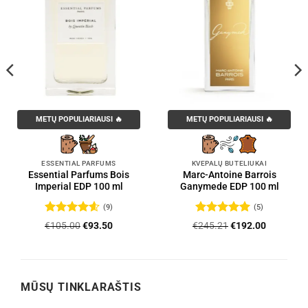
METŲ POPULIARIAUSI 🔥
METŲ POPULIARIAUSI 🔥
ESSENTIAL PARFUMS
KVEPALŲ BUTELIUKAI
Essential Parfums Bois
Marc-Antoine Barrois
Imperial EDP 100 ml
Ganymede EDP 100 ml
(9)
(5)
Įvertinimas:
Įvertinimas:
Original
Current
Original
Current
€
105.00
€
93.50
€
245.21
€
192.00
4.56
iš 5
5
iš 5
price
price
price
price
was:
is:
was:
is:
.
€105.00.
€93.50.
€245.21.
€192.00.
MŪSŲ TINKLARAŠTIS