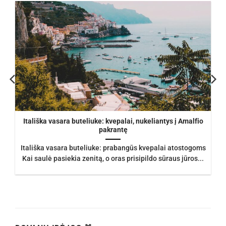
Itališka vasara buteliuke: kvepalai, nukeliantys į Amalfio
pakrantę
Itališka vasara buteliuke: prabangūs kvepalai atostogoms
Kai saulė pasiekia zenitą, o oras prisipildo sūraus jūros...