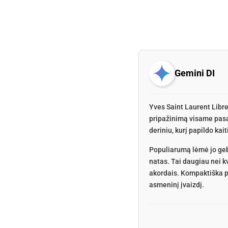
Gemini DI
Yves Saint Laurent Libre
pripažinimą visame pasau
deriniu, kurį papildo ka
Populiarumą lėmė jo gebė
natas. Tai daugiau nei k
akordais. Kompaktiška pa
asmeninį įvaizdį.