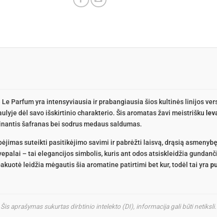
 Le Parfum yra intensyviausia ir prabangiausia šios kultinės linijos ver
lyje dėl savo išskirtinio charakterio. Šis aromatas žavi meistrišku
lev
itinantis šafranas bei sodrus medaus saldumas.
jimas suteikti pasitikėjimo savimi ir pabrėžti laisvą, drąsią asmenybę 
vepalai – tai elegancijos simbolis, kuris ant odos atsiskleidžia gundanč
kuotė leidžia mėgautis šia aromatine patirtimi bet kur, todėl tai yra
pu
Šis aprašymas sukurtas dirbtinio intelekto (DI), informacija gali būti netiksli.