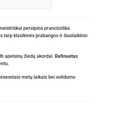
meistriškai persipina prancūziška
 tarp klasikinės prabangos ir šiuolaikinio
ti apelsinų žiedų akordai.
Rafinuotas
entu.
 vėsesniais metų laikais bei solidumo