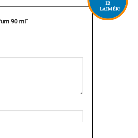
IR
LAIMĖK!
fum 90 ml”