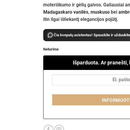
moteriškumo ir gėlių gaivos. Galiausiai ant
Madagaskaro vanilės
,
muskuso
bei
ambr
itin ilgai išliekantį elegancijos pojūtį.
Čia kvepalų asistentas! Spauskite ir užduokit
Neturime
Išparduota. Ar pranešti,
INFORMUOT