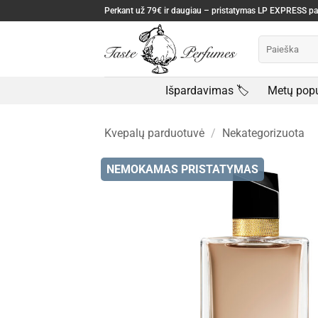
Skip
Perkant už 79€ ir daugiau – pristatymas LP EXPRESS 
to
Ieškoti:
content
Išpardavimas 🏷️
Metų popu
Kvepalų parduotuvė
/
Nekategorizuota
NEMOKAMAS PRISTATYMAS