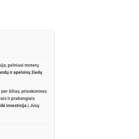
sija, pelniusi moterų
andų ir apelsinų žiedų
per šiltas, prieskonines
iais ir prabangiais
iki investicija
į Jūsų