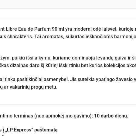
nt Libre Eau de Parfum 90 ml yra moderni odė laisvei, kurioje 
ąsus charakteris. Tai aromatas, sukurtas ieškančioms harmonijos
žymi puikiu išsilaikymu, kuriame dominuoja levandų gaiva ir šil
škas dizainas daro šį kūrinį išskirtiniu bet kurios kolekcijos akc
ai tinka pasitikinčiai asmenybei. Jis suteikia ypatingo žavesio
mų ar vakarinių progų metu.
iuntimo terminas (nuo apmokėjimo gavimo):
10 darbo dienų.
s į „LP Express“ paštomatą