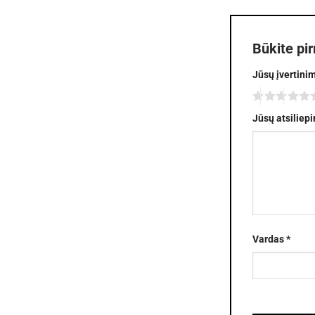
Būkite pi
Jūsų įvertini
Jūsų atsiliep
Vardas
*