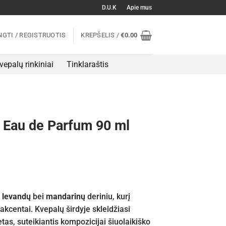
D.U.K
Apie mus
NGTI / REGISTRUOTIS
KREPŠELIS /
€
0.00
vepalų rinkiniai
Tinklaraštis
e Eau de Parfum 90 ml
u
levandų
bei
mandarinų
deriniu, kurį
kcentai. Kvepalų širdyje skleidžiasi
tas, suteikiantis kompozicijai šiuolaikiško