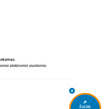
emokamas.
iomis atskiromis siuntomis.
🎉
ŽAISK