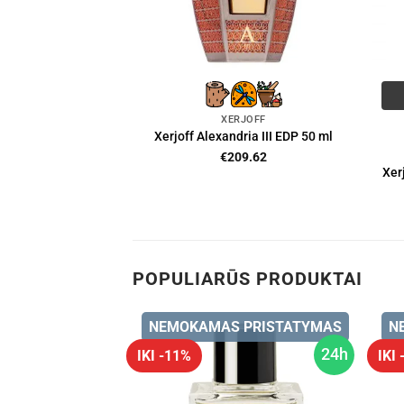
XERJOFF
Xerjoff Alexandria III EDP 50 ml
€
209.62
Xer
POPULIARŪS PRODUKTAI
 PRISTATYMAS
NEMOKAMAS PRISTATYMAS
N
24h
24h
IKI -11%
IKI