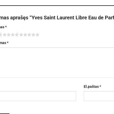
rmas aprašęs “Yves Saint Laurent Libre Eau de Par
mas
*
imas
*
El.paštas
*