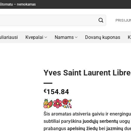
paštomatu – nemokamas
PRISIJU
liariausi
Kvepalai
Namams
Dovanų kuponas
K
Yves Saint Laurent Libr
€
154.84
Šis aromatas atsiveria gaiviu ir energing
subtiliai paryškina
juodųjų serbentų
uogų a
prabangus
apelsinų žiedų
bei
jazminų
due