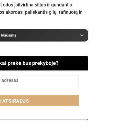
 odos įsitvirtina šiltas ir gundantis
os
akordas, paliekantis gilų, rafinuotą ir
e klausimą
 kai prekė bus prekyboje?
I ATSIRADUS