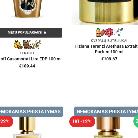
METŲ POPULIARIAUSI 🔥
KVEPALŲ BUTELIUKAI
Tiziana Terenzi Arethusa Extrait
Parfum 100 ml
XERJOFF
€
109.67
joff Casamorati Lira EDP 100 ml
€
189.44
EMOKAMAS PRISTATYMAS
NEMOKAMAS PRISTATYM
 -22%
IKI -12%