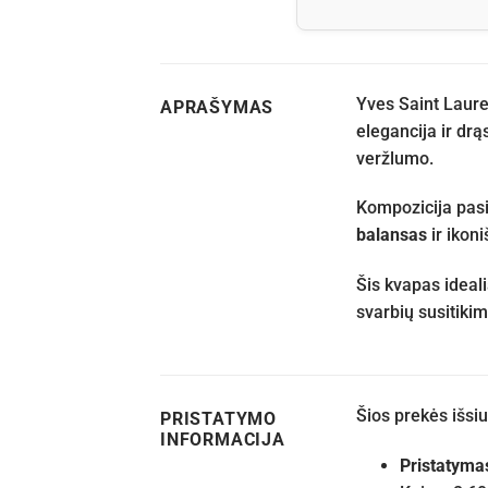
Yves Saint Laure
APRAŠYMAS
elegancija ir dr
veržlumo.
Kompozicija pasi
balansas
ir ikoni
Šis kvapas ideali
svarbių susitiki
Šios prekės išs
PRISTATYMO
INFORMACIJA
Pristatyma