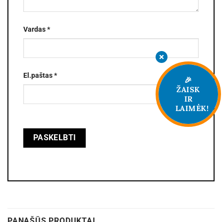
Vardas
*
El.paštas
*
🎉
ŽAISK
IR
LAIMĖK!
PANAŠŪS PRODUKTAI