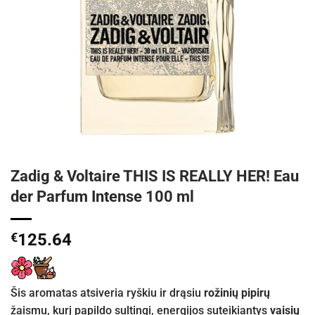
Zadig & Voltaire THIS IS REALLY HER! Eau
der Parfum Intense 100 ml
€
125.64
Šis aromatas atsiveria ryškiu ir drąsiu
rožinių pipirų
žaismu, kurį papildo sultingi, energijos suteikiantys
vaisių