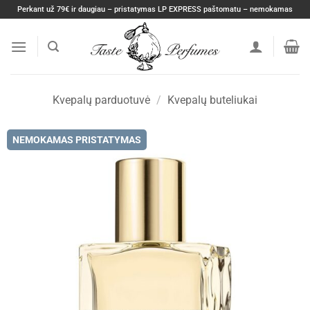
Skip
Perkant už 79€ ir daugiau – pristatymas LP EXPRESS paštomatu – nemokamas
to
content
Kvepalų parduotuvė
/
Kvepalų buteliukai
NEMOKAMAS PRISTATYMAS