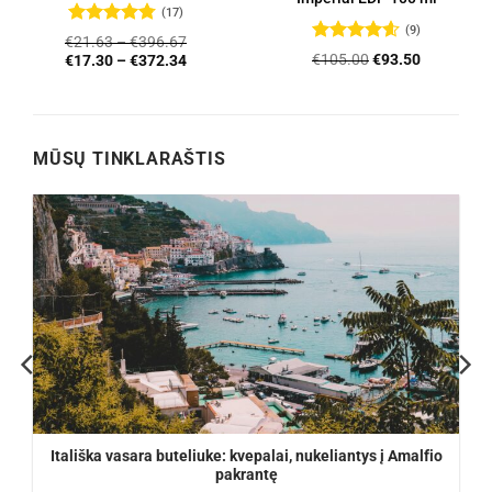
(17)
(9)
Įvertinimas:
€
21.63
–
€
396.67
4.76
iš 5
Įvertinimas:
Original
Current
€
105.00
€
93.50
€
17.30
–
€
372.34
4.56
iš 5
price
price
was:
is:
€105.00.
€93.50.
MŪSŲ TINKLARAŠTIS
Itališka vasara buteliuke: kvepalai, nukeliantys į Amalfio
pakrantę