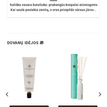
Itališka vasara buteliuke: prabangūs kvepalai atostogoms
Kai saulė pasiekia zenitą, o oras prisipildo sūraus jūros...
DOVANŲ IDĖJOS 🎁
h