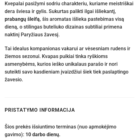
Kvepalai pasižymi sodriu charakteriu, kuriame meistriškai
dera šviesa ir gylis. Sukurtas palikti ilgai išliekantį,
prabangų šleifą
, šis aromatas išlieka pastebimas visą
dieną, o stilingas buteliuko dizainas subtiliai primena
naktinį Paryžiaus žavesį.
Tai idealus kompanionas vakarui ar vėsesniam rudens ir
žiemos sezonui. Kvapas puikiai tinka ryškioms
asmenybėms, kurios ieško unikalaus parašo ir nori
suteikti savo kasdieniam įvaizdžiui šiek tiek paslaptingo
žavesio.
PRISTATYMO INFORMACIJA
Šios prekės išsiuntimo terminas (nuo apmokėjimo
gavimo):
10 darbo dienų.