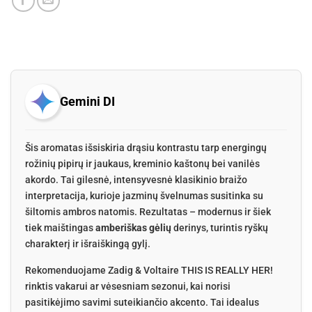
Gemini DI
Šis aromatas išsiskiria drąsiu kontrastu tarp energingų
rožinių pipirų ir jaukaus, kreminio kaštonų bei vanilės
akordo. Tai gilesnė, intensyvesnė klasikinio braižo
interpretacija, kurioje jazminų švelnumas susitinka su
šiltomis ambros natomis. Rezultatas – modernus ir šiek
tiek maištingas
amberiškas gėlių
derinys, turintis ryškų
charakterį ir išraiškingą gylį.
Rekomenduojame Zadig & Voltaire THIS IS REALLY HER!
rinktis vakarui ar vėsesniam sezonui, kai norisi
pasitikėjimo savimi suteikiančio akcento. Tai idealus