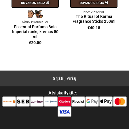
DOVANOS IDĖJA 🎁
DOVANOS IDĖJA 🎁
NAMŲ KVAPAI
The Ritual of Karma
Fragrance Sticks 250ml
KŪNO PRODUKTAI
Essential Parfums Bois
€
40.18
Imperial rankų kremas 50
ml
€
20.50
nt
0.
Grįžti į viršų
Atsiskaitykite: