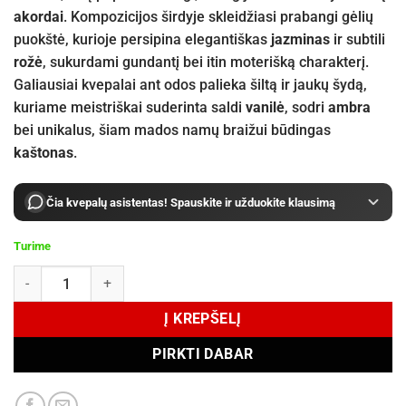
akordai
. Kompozicijos širdyje skleidžiasi prabangi gėlių
puokštė, kurioje persipina elegantiškas
jazminas
ir subtili
rožė
, sukurdami gundantį bei itin moterišką charakterį.
Galiausiai kvepalai ant odos palieka šiltą ir jaukų šydą,
kuriame meistriškai suderinta saldi
vanilė
, sodri
ambra
bei unikalus, šiam mados namų braižui būdingas
kaštonas
.
Čia kvepalų asistentas! Spauskite ir užduokite klausimą
Turime
produkto kiekis: Zadig & Voltaire THIS IS REALLY HER! Eau der Parf
Į KREPŠELĮ
PIRKTI DABAR