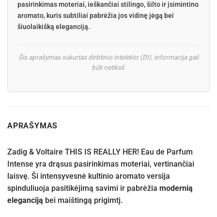
pasirinkimas moteriai, ieškančiai stilingo, šilto ir įsimintino
aromato, kuris subtiliai pabrėžia jos vidinę jėgą bei
šiuolaikišką eleganciją.
Šis aprašymas sukurtas dirbtinio intelekto (DI), informacija gali
būti netiksli.
APRAŠYMAS
Zadig & Voltaire THIS IS REALLY HER! Eau de Parfum
Intense yra drąsus pasirinkimas moteriai, vertinančiai
laisvę. Ši intensyvesnė kultinio aromato versija
spinduliuoja pasitikėjimą savimi ir pabrėžia
modernią
eleganciją
bei maištingą prigimtį.