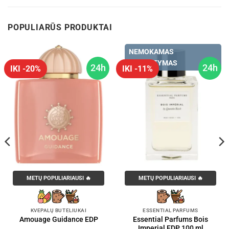
POPULIARŪS PRODUKTAI
NEMOKAMAS
PRISTATYMAS
24h
24h
IKI -20%
IKI -11%
METŲ POPULIARIAUSI 🔥
METŲ POPULIARIAUSI 🔥
KVEPALŲ BUTELIUKAI
ESSENTIAL PARFUMS
Essential Parfums Bois
Amouage Guidance EDP
Imperial EDP 100 ml