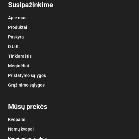
Susipažinkime
Apie mus
Produktai
Paskyra
D.U.K.
Tinklaraštis
Mėginėliai
Pristatymo sąlygos
Grąžinimo sąlygos
Mūsų prekės
Kvepalai
Namų kvapai
Kvepiančios žvakės