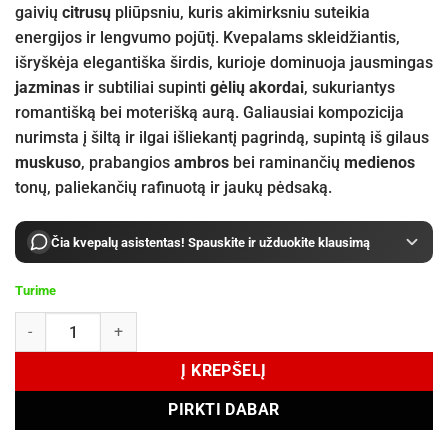
gaivių
citrusų
pliūpsniu, kuris akimirksniu suteikia
energijos ir lengvumo pojūtį. Kvepalams skleidžiantis,
išryškėja elegantiška širdis, kurioje dominuoja jausmingas
jazminas
ir subtiliai supinti
gėlių akordai
, sukuriantys
romantišką bei moterišką aurą. Galiausiai kompozicija
nurimsta į šiltą ir ilgai išliekantį pagrindą, supintą iš gilaus
muskuso
, prabangios
ambros
bei raminančių
medienos
tonų, paliekančių rafinuotą ir jaukų pėdsaką.
Čia kvepalų asistentas! Spauskite ir užduokite klausimą
Turime
produkto kiekis: Zimaya Nawaem EDP 100 ml
Į KREPŠELĮ
PIRKTI DABAR