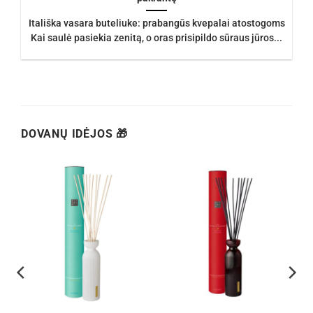
Itališka vasara buteliuke: prabangūs kvepalai atostogoms
Kai saulė pasiekia zenitą, o oras prisipildo sūraus jūros...
DOVANŲ IDĖJOS 🎁
h