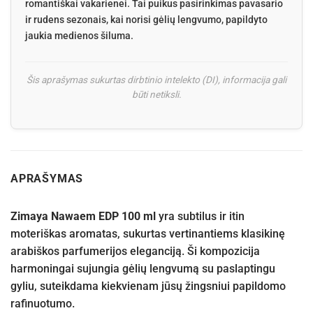
romantiškai vakarienei. Tai puikus pasirinkimas pavasario
ir rudens sezonais, kai norisi gėlių lengvumo, papildyto
jaukia medienos šiluma.
Šis aprašymas sukurtas dirbtinio intelekto (DI), informacija gali
būti netiksli.
APRAŠYMAS
Zimaya Nawaem EDP 100 ml
yra subtilus ir itin
moteriškas aromatas, sukurtas vertinantiems klasikinę
arabiškos parfumerijos eleganciją. Ši kompozicija
harmoningai sujungia gėlių lengvumą su paslaptingu
gyliu, suteikdama kiekvienam jūsų žingsniui papildomo
rafinuotumo.