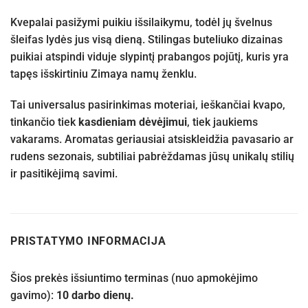
Kvepalai pasižymi puikiu išsilaikymu, todėl jų švelnus
šleifas lydės jus visą dieną. Stilingas buteliuko dizainas
puikiai atspindi viduje slypintį prabangos pojūtį, kuris yra
tapęs išskirtiniu Zimaya namų ženklu.
Tai universalus pasirinkimas moteriai, ieškančiai kvapo,
tinkančio tiek
kasdieniam dėvėjimui
, tiek jaukiems
vakarams. Aromatas geriausiai atsiskleidžia pavasario ar
rudens sezonais, subtiliai pabrėždamas jūsų unikalų stilių
ir pasitikėjimą savimi.
PRISTATYMO INFORMACIJA
Šios prekės išsiuntimo terminas (nuo apmokėjimo
gavimo):
10 darbo dienų.