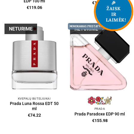
EDP 100 ml
🎉
€
114.68
€
119.06
ŽAISK
IR
LAIMĖK!
NEMOKAMAS PRISTATYMAS
NETURIME
NETURIME
KVEPALŲ BUTELIUKAI
Prada Luna Rossa EDT 50
ml
PRADA
Prada Paradoxe EDP 90 ml
€
74.22
€
155.98