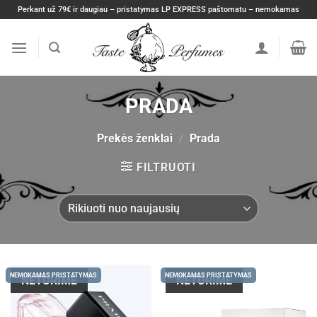
Skip
Perkant už 79€ ir daugiau – pristatymas LP EXPRESS paštomatu – nemokamas
to
content
PRADA
Prekės ženklai
/
Prada
FILTRUOTI
NEMOKAMAS PRISTATYMAS
NEMOKAMAS PRISTATYMAS
NETURIME
NETURIME