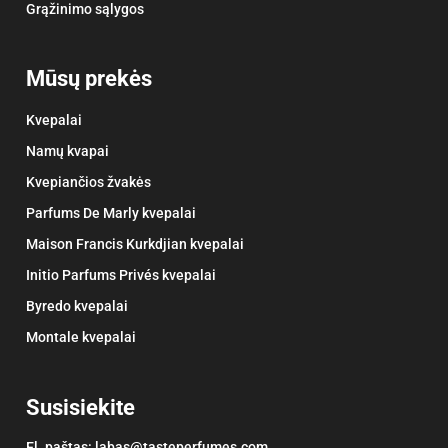
Grąžinimo sąlygos
Mūsų prekės
Kvepalai
Namų kvapai
Kvepiančios žvakės
Parfums De Marly kvepalai
Maison Francis Kurkdjian kvepalai
Initio Parfums Privés kvepalai
Byredo kvepalai
Montale kvepalai
Susisiekite
El. paštas:
labas@tasteperfumes.com