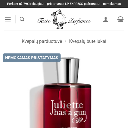
Skip
Perkant už 79€ ir daugiau – pristatymas LP EXPRESS paštomatu – nemokamas
to
content
Kvepalų parduotuvė
/
Kvepalų buteliukai
NEMOKAMAS PRISTATYMAS