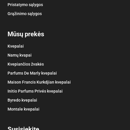
Pristatymo sąlygos
Grąžinimo sąlygos
Mūsų prekės
Kvepalai
Namų kvapai
Kvepiančios žvakės
Parfums De Marly kvepalai
Maison Francis Kurkdjian kvepalai
Initio Parfums Privés kvepalai
Byredo kvepalai
Montale kvepalai
Susisiekite