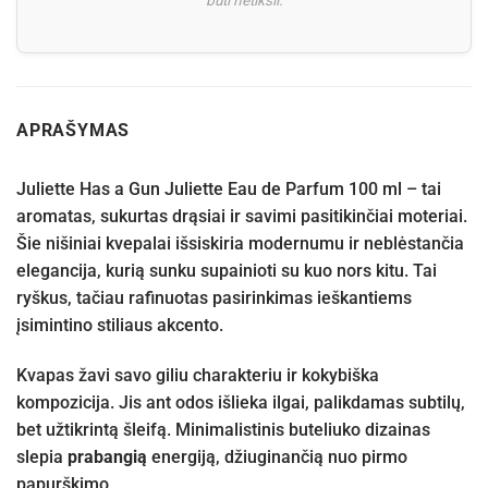
APRAŠYMAS
Juliette Has a Gun Juliette Eau de Parfum 100 ml – tai
aromatas, sukurtas drąsiai ir savimi pasitikinčiai moteriai.
Šie nišiniai kvepalai išsiskiria modernumu ir neblėstančia
elegancija, kurią sunku supainioti su kuo nors kitu. Tai
ryškus, tačiau rafinuotas pasirinkimas ieškantiems
įsimintino stiliaus akcento.
Kvapas žavi savo giliu charakteriu ir kokybiška
kompozicija. Jis ant odos išlieka ilgai, palikdamas subtilų,
bet užtikrintą šleifą. Minimalistinis buteliuko dizainas
slepia
prabangią
energiją, džiuginančią nuo pirmo
papurškimo.