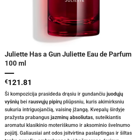
Juliette Has a Gun Juliette Eau de Parfum
100 ml
€
121.81
Ši kompozicija prasideda drąsiu ir gundančiu
juodųjų
vyšnių
bei
rausvųjų pipirų
pliūpsniu, kuris akimirksniu
sukuria intriguojančią, vaisinę įžangą. Kvepalų širdyje
pražysta prabangus
jazminų absoliutas
, suteikiantis
aromatui klasikinio moteriškumo ir aksominio švelnumo
pojūtį. Galiausiai ant odos įsitvirtina paslaptingas ir šiltas