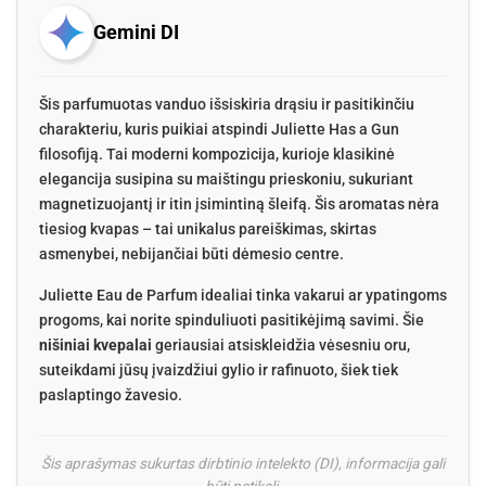
Gemini DI
Šis parfumuotas vanduo išsiskiria drąsiu ir pasitikinčiu
charakteriu, kuris puikiai atspindi Juliette Has a Gun
filosofiją. Tai moderni kompozicija, kurioje klasikinė
elegancija susipina su maištingu prieskoniu, sukuriant
magnetizuojantį ir itin įsimintiną šleifą. Šis aromatas nėra
tiesiog kvapas – tai unikalus pareiškimas, skirtas
asmenybei, nebijančiai būti dėmesio centre.
Juliette Eau de Parfum idealiai tinka vakarui ar ypatingoms
progoms, kai norite spinduliuoti pasitikėjimą savimi. Šie
nišiniai kvepalai
geriausiai atsiskleidžia vėsesniu oru,
suteikdami jūsų įvaizdžiui gylio ir rafinuoto, šiek tiek
paslaptingo žavesio.
Šis aprašymas sukurtas dirbtinio intelekto (DI), informacija gali
būti netiksli.