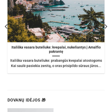
Itališka vasara buteliuke: kvepalai, nukeliantys į Amalfio
pakrantę
Itališka vasara buteliuke: prabangūs kvepalai atostogoms
Kai saulė pasiekia zenitą, o oras prisipildo sūraus jūros...
DOVANŲ IDĖJOS 🎁