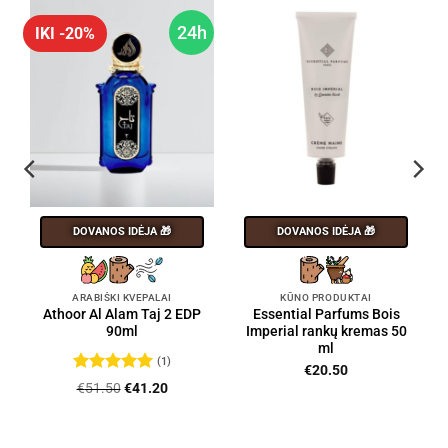
h
24h
IKI -20%
DOVANOS IDĖJA 🎁
DOVANOS IDĖJA 🎁
ARABIŠKI KVEPALAI
KŪNO PRODUKTAI
Athoor Al Alam Taj 2 EDP
Essential Parfums Bois
90ml
Imperial rankų kremas 50
ml
(1)
€
20.50
Įvertinimas:
Original
Current
€
51.50
€
41.20
5
iš 5
price
price
was:
is:
€51.50.
€41.20.