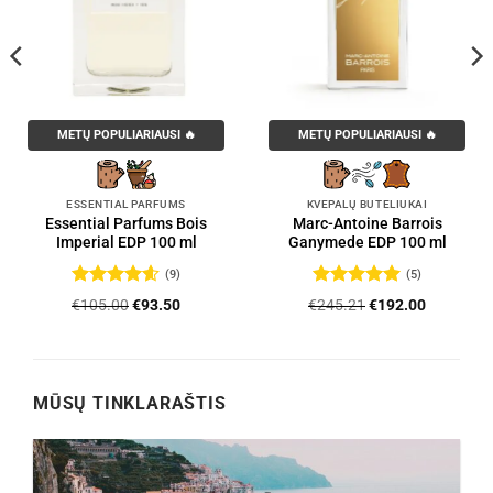
METŲ POPULIARIAUSI 🔥
METŲ POPULIARIAUSI 🔥
ESSENTIAL PARFUMS
KVEPALŲ BUTELIUKAI
Essential Parfums Bois
Marc-Antoine Barrois
Imperial EDP 100 ml
Ganymede EDP 100 ml
(9)
(5)
Įvertinimas:
Įvertinimas:
Original
Current
Original
Current
€
105.00
€
93.50
€
245.21
€
192.00
4.56
iš 5
5
iš 5
price
price
price
price
was:
is:
was:
is:
.
€105.00.
€93.50.
€245.21.
€192.00.
MŪSŲ TINKLARAŠTIS