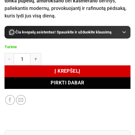
tonka pupelių
,
ambroksano
bei
kašmerano
derinys,
paliekantis modernų, provokuojantį ir rafinuotą pėdsaką,
kuris lydi jus visą dieną.
Čia kvepalų asistentas! Spauskite ir užduokite klausimą
Turime
produkto kiekis: Juliette Has a Gun Juliette Eau de Parfum 100 ml
Į KREPŠELĮ
PIRKTI DABAR