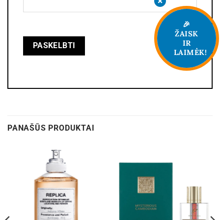
🎉
ŽAISK
IR
LAIMĖK!
PANAŠŪS PRODUKTAI