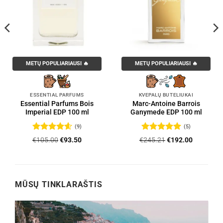
METŲ POPULIARIAUSI 🔥
METŲ POPULIARIAUSI 🔥
ESSENTIAL PARFUMS
KVEPALŲ BUTELIUKAI
Essential Parfums Bois
Marc-Antoine Barrois
Imperial EDP 100 ml
Ganymede EDP 100 ml
(9)
(5)
Įvertinimas:
Įvertinimas:
Original
Current
Original
Current
€
105.00
€
93.50
€
245.21
€
192.00
4.56
iš 5
5
iš 5
price
price
price
price
was:
is:
was:
is:
.
€105.00.
€93.50.
€245.21.
€192.00.
MŪSŲ TINKLARAŠTIS