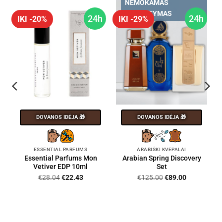
NEMOKAMAS
PRISTATYMAS
h
24h
24h
IKI -20%
IKI -29%
DOVANOS IDĖJA 🎁
DOVANOS IDĖJA 🎁
ESSENTIAL PARFUMS
ARABIŠKI KVEPALAI
Essential Parfums Mon
Arabian Spring Discovery
Vetiver EDP 10ml
Set
Original
Current
Original
Current
€
28.04
€
22.43
€
125.00
€
89.00
price
price
price
price
was:
is:
was:
is:
nt
€28.04.
€22.43.
€125.00.
€89.00.
0.