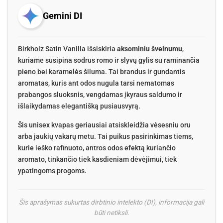
Gemini DI
Birkholz Satin Vanilla išsiskiria
aksominiu švelnumu
,
kuriame susipina sodrus romo ir slyvų gylis su raminančia
pieno bei karamelės šiluma. Tai brandus ir gundantis
aromatas, kuris ant odos nugula tarsi nematomas
prabangos sluoksnis, vengdamas įkyraus saldumo ir
išlaikydamas elegantišką pusiausvyrą.
Šis unisex kvapas geriausiai atsiskleidžia vėsesniu oru
arba jaukių vakarų metu. Tai puikus pasirinkimas tiems,
kurie ieško rafinuoto, antros odos efektą kuriančio
aromato, tinkančio tiek kasdieniam dėvėjimui, tiek
ypatingoms progoms.
Šis aprašymas sukurtas dirbtinio intelekto (DI), informacija gali
būti netiksli.