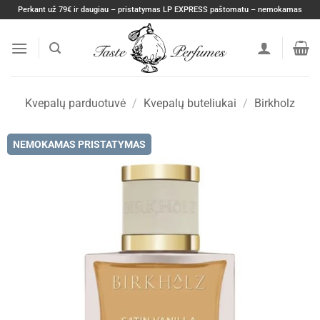
Skip
Perkant už 79€ ir daugiau – pristatymas LP EXPRESS paštomatu – nemokamas
to
content
Kvepalų parduotuvė
/
Kvepalų buteliukai
/
Birkholz
NEMOKAMAS PRISTATYMAS