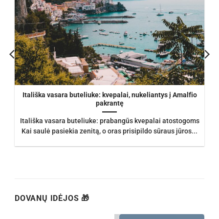
Itališka vasara buteliuke: kvepalai, nukeliantys į Amalfio
pakrantę
Itališka vasara buteliuke: prabangūs kvepalai atostogoms
Kai saulė pasiekia zenitą, o oras prisipildo sūraus jūros...
DOVANŲ IDĖJOS 🎁