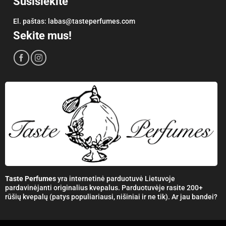
Susisiekite
El. paštas:
labas@tasteperfumes.com
Sekite mus!
Taste Perfumes
yra internetinė parduotuvė Lietuvoje
pardavinėjanti originalius kvepalus. Parduotuvėje rasite 200+
rūšių kvepalų (patys populiariausi, nišiniai ir ne tik). Ar jau bandei?