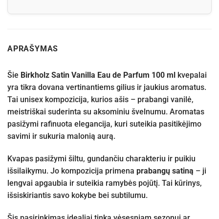
APRAŠYMAS
Šie
Birkholz Satin Vanilla Eau de Parfum 100 ml
kvepalai
yra tikra dovana vertinantiems gilius ir jaukius aromatus.
Tai unisex kompozicija, kurios ašis – prabangi vanilė,
meistriškai suderinta su aksominiu švelnumu. Aromatas
pasižymi rafinuota elegancija, kuri suteikia pasitikėjimo
savimi ir sukuria malonią aurą.
Kvapas pasižymi šiltu, gundančiu charakteriu ir puikiu
išsilaikymu. Jo kompozicija primena
prabangų satiną
– ji
lengvai apgaubia ir suteikia ramybės pojūtį. Tai kūrinys,
išsiskiriantis savo kokybe bei subtilumu.
Šis pasirinkimas idealiai tinka vėsesniam sezonui ar