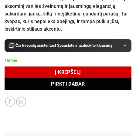
aksominį vanilės švelnumą ir jausmingą eleganciją,
sukurdami jaukų, šiltą ir neįtikėtinai gundantį parašą. Tai
kvapas, kuris nepalieka abejingų ir tampa puikiu jūsų
išskirtinio stiliaus akcentu.
Čia kvepalų asistentas! Spauskite ir užduokite klausimą
Turime
Į KREPŠELĮ
PIRKTI DABAR