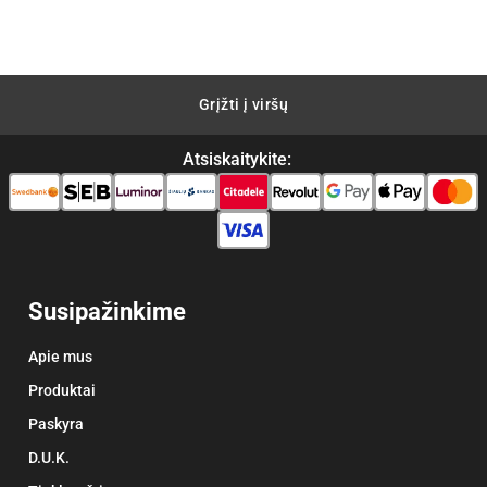
€28.04.
€22.43.
Grįžti į viršų
Atsiskaitykite:
Susipažinkime
Apie mus
Produktai
Paskyra
D.U.K.