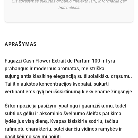
Šis aprašymas sukurtas dirbtinio intelekto (DI), informacija gali
būti netiksli.
APRAŠYMAS
Fugazzi Cash Flower Extrait de Parfum 100 ml yra
prabangus ir modernus aromatas, meistriškai
sujungiantis klasikinę eleganciją su šiuolaikišku drąsumu.
Tai itin aukštos koncentracijos kvepalai, sukurti
vertinantiems gylį bei
išskirtinumą
kiekviename žingsnyje.
Ši kompozicija pasižymi ypatingu ilgaamžiškumu, todėl
subtilus gėlių ir aksominio švelnumo šleifas patikimai
lydės jus visą dieną. Kvapas išsiskiria sodriu, tačiau
rafinuotu charakteriu, suteikiančiu vidinės ramybės ir
pasitikėjimo savimi pojūtį.