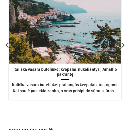
Itališka vasara buteliuke: kvepalai, nukeliantys į Amalfio
pakrantę
Itališka vasara buteliuke: prabangūs kvepalai atostogoms
Kai saulė pasiekia zenitą, o oras prisipildo sūraus jūros...