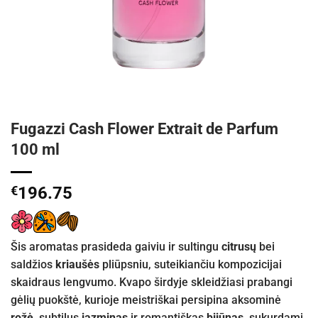
Fugazzi Cash Flower Extrait de Parfum
100 ml
€
196.75
Šis aromatas prasideda gaiviu ir sultingu
citrusų
bei
saldžios
kriaušės
pliūpsniu, suteikiančiu kompozicijai
skaidraus lengvumo. Kvapo širdyje skleidžiasi prabangi
gėlių puokštė, kurioje meistriškai persipina aksominė
rožė
, subtilus
jazminas
ir romantiškas
bijūnas
, sukurdami