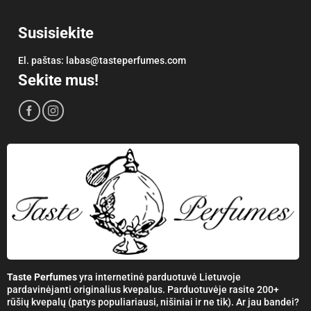
Susisiekite
El. paštas:
labas@tasteperfumes.com
Sekite mus!
Taste Perfumes
yra internetinė parduotuvė Lietuvoje
pardavinėjanti originalius kvepalus. Parduotuvėje rasite 200+
rūšių kvepalų (patys populiariausi, nišiniai ir ne tik). Ar jau bandei?