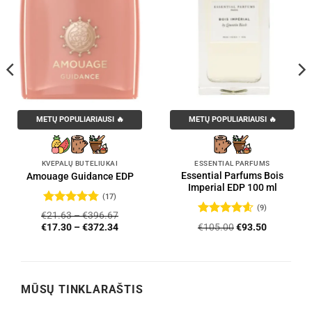
METŲ POPULIARIAUSI 🔥
METŲ POPULIARIAUSI 🔥
KVEPALŲ BUTELIUKAI
ESSENTIAL PARFUMS
Essential Parfums Bois
Amouage Guidance EDP
Imperial EDP 100 ml
(17)
(9)
Įvertinimas:
€
21.63
–
€
396.67
4.76
iš 5
Įvertinimas:
Original
Current
€
105.00
€
93.50
€
17.30
–
€
372.34
4.56
iš 5
price
price
was:
is:
€105.00.
€93.50.
MŪSŲ TINKLARAŠTIS