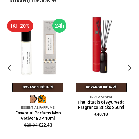
DOVANŲ IDĖJOS 🎁
24h
IKI -20%
DOVANOS IDĖJA 🎁
DOVANOS IDĖJA 🎁
NAMŲ KVAPAI
The Rituals of Ayurveda
Fragrance Sticks 250ml
ESSENTIAL PARFUMS
Essential Parfums Mon
€
40.18
Vetiver EDP 10ml
Original
Current
€
28.04
€
22.43
price
price
was:
is: