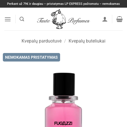
Skip
Perkant už 79€ ir daugiau – pristatymas LP EXPRESS paštomatu – nemokamas
to
content
Kvepalų parduotuvė
/
Kvepalų buteliukai
NEMOKAMAS PRISTATYMAS