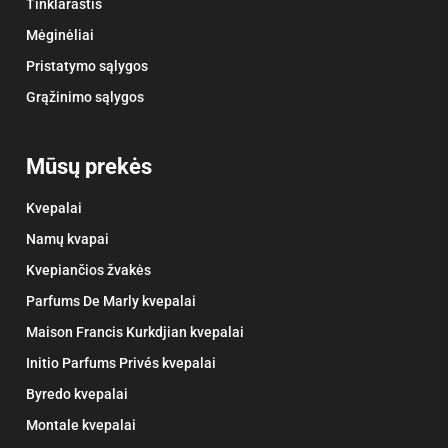
Tinklaraštis
Mėginėliai
Pristatymo sąlygos
Grąžinimo sąlygos
Mūsų prekės
Kvepalai
Namų kvapai
Kvepiančios žvakės
Parfums De Marly kvepalai
Maison Francis Kurkdjian kvepalai
Initio Parfums Privés kvepalai
Byredo kvepalai
Montale kvepalai