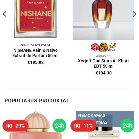
NIŠINIAI KVEPALAI
NISHANE Vain & Naive
Extrait de Parfum 50 ml
XERJOFF
Xerjoff Oud Stars Al-Khatt
€
195.92
EDT 50 ml
€
184.30
POPULIARŪS PRODUKTAI
NEMOKAMAS
PRISTATYMAS
24h
24h
IKI -20%
IKI -11%