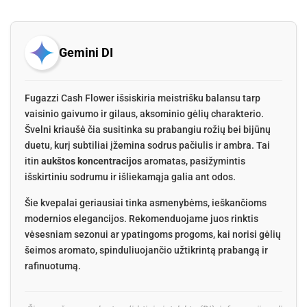
Gemini DI
Fugazzi Cash Flower išsiskiria meistrišku balansu tarp
vaisinio gaivumo ir gilaus, aksominio gėlių charakterio.
Švelni kriaušė čia susitinka su prabangiu rožių bei bijūnų
duetu, kurį subtiliai įžemina sodrus pačiulis ir ambra. Tai
itin
aukštos koncentracijos
aromatas, pasižymintis
išskirtiniu sodrumu ir išliekamąja galia ant odos.
Šie kvepalai geriausiai tinka asmenybėms, ieškančioms
modernios elegancijos. Rekomenduojame juos rinktis
vėsesniam sezonui ar ypatingoms progoms, kai norisi gėlių
šeimos aromato, spinduliuojančio užtikrintą prabangą ir
rafinuotumą.