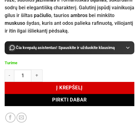
sodrų bei elegantišką charakterį. Galutinį įspūdį vainikuoja
gilus ir šiltas
pačiulio
, taurios
ambros
bei minkšto
muskuso
šydas, kuris ant odos palieka rafinuotą, viliojantį
ir itin ilgai išliekantį pėdsaką.
Čia kvepalų asistentas! Spauskite ir užduokite klausimą
Turime
produkto kiekis: Fugazzi Cash Flower Extrait de Parfum 100 ml
Į KREPŠELĮ
PIRKTI DABAR