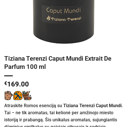
Tiziana Terenzi Caput Mundi Extrait De
Parfum 100 ml
€
169.00
Atraskite Romos esenciją su
Tiziana Terenzi Caput Mundi
.
Tai – ne tik aromatas, tai kelionė per amžinojo miesto
istoriją ir prabangą. Šis unikalus aromatas, sujungiantis
dūminius smilkalus su gaiviais citrusais ir sodriais