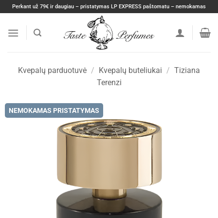
Skip
Perkant už 79€ ir daugiau – pristatymas LP EXPRESS paštomatu – nemokamas
to
content
Kvepalų parduotuvė
/
Kvepalų buteliukai
/
Tiziana
Terenzi
NEMOKAMAS PRISTATYMAS