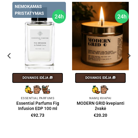
NEMOKAMAS
PRISTATYMAS
24h
24h
DOVANOS IDĖJA 🎁
DOVANOS IDĖJA 🎁
ESSENTIAL PARFUMS
NAMŲ KVAPAI
Essential Parfums Fig
MODERN GRID kvepianti
Infusion EDP 100 ml
žvakė
€
92.73
€
20.20