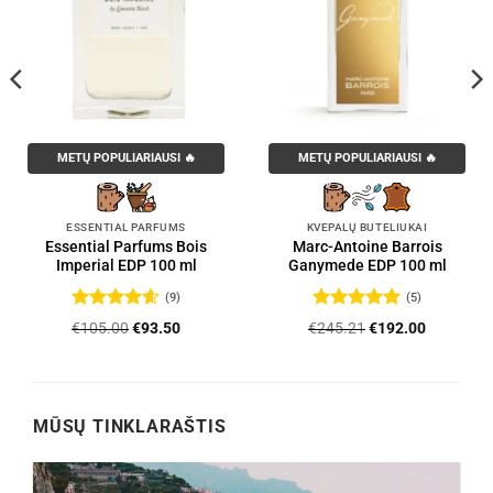
METŲ POPULIARIAUSI 🔥
METŲ POPULIARIAUSI 🔥
ESSENTIAL PARFUMS
KVEPALŲ BUTELIUKAI
Essential Parfums Bois
Marc-Antoine Barrois
Imperial EDP 100 ml
Ganymede EDP 100 ml
(9)
(5)
Įvertinimas:
Įvertinimas:
Original
Current
Original
Current
€
105.00
€
93.50
€
245.21
€
192.00
4.56
iš 5
5
iš 5
price
price
price
price
was:
is:
was:
is:
.
€105.00.
€93.50.
€245.21.
€192.00.
MŪSŲ TINKLARAŠTIS