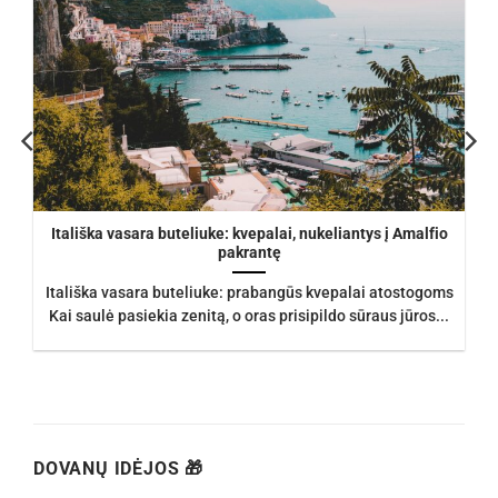
Itališka vasara buteliuke: kvepalai, nukeliantys į Amalfio
pakrantę
Itališka vasara buteliuke: prabangūs kvepalai atostogoms
Kai saulė pasiekia zenitą, o oras prisipildo sūraus jūros...
DOVANŲ IDĖJOS 🎁