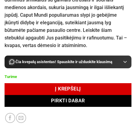
medienos akordais, sukuria jausmingą ir ilgai išliekantį
įspūdį. Caput Mundi populiarumas slypi jo gebėjime
įkūnyti didybę ir eleganciją, suteikiant jausmą lyg
būtumėte pačiame pasaulio centre. Leiskite šiam
stebuklui apgaubti Jus pasitikėjimu ir rafinuotumu. Tai –
kvapas, vertas dėmesio ir atsiminimo.
Čia kvepalų asistentas! Spauskite ir užduokite klausimą
Turime
Į KREPŠELĮ
PIRKTI DABAR