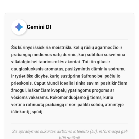
Gemini DI
Šis kūrinys išsiskiria meistrišku kelių rūšių agarmedžio ir
prabangių medienos natų deriniu, kurį subtiliai sušvelnina
vilkdalgio bei taurios rožės akordai. Tai itin gilus ir
daugiasluoksnis aromatas, pasižymintis dūminiu sodrumu
ir rytietiška didybe, kurią sustiprina šafrano bei pačiulio
prieskonis. Caput Mundi idealiai tinka savimi pasitikinčiam
žmogui, ieškančiam kvepalų ypatingoms progoms ar
vėsiems vakarams. Rekomenduojame jį tiems, kurie
vertina
rafinuotą prabangą
ir nori palikti solidų, atmintyje
išliekantį įspūdį.
Šis aprašymas sukurtas dirbtinio intelekto (DI), informacija gali
būti netiksli.