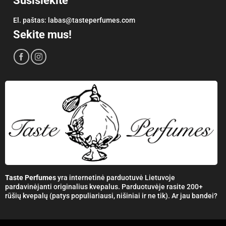
Susisiekite
El. paštas:
labas@tasteperfumes.com
Sekite mus!
Taste Perfumes
yra internetinė parduotuvė Lietuvoje
pardavinėjanti originalius kvepalus. Parduotuvėje rasite 200+
rūšių kvepalų (patys populiariausi, nišiniai ir ne tik). Ar jau bandei?