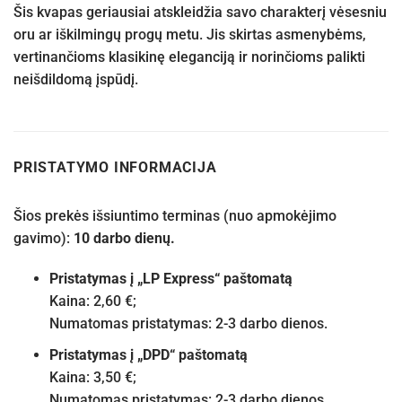
Šis kvapas geriausiai atskleidžia savo charakterį vėsesniu
oru ar iškilmingų progų metu. Jis skirtas asmenybėms,
vertinančioms klasikinę eleganciją ir norinčioms palikti
neišdildomą įspūdį.
PRISTATYMO INFORMACIJA
Šios prekės išsiuntimo terminas (nuo apmokėjimo
gavimo):
10 darbo dienų.
Pristatymas į „LP Express“ paštomatą
Kaina: 2,60 €;
Numatomas pristatymas: 2-3 darbo dienos.
Pristatymas į „DPD“ paštomatą
Kaina: 3,50 €;
Numatomas pristatymas: 2-3 darbo dienos.