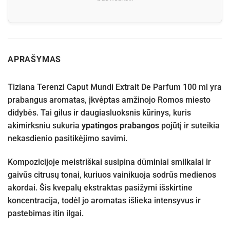
APRAŠYMAS
Tiziana Terenzi Caput Mundi Extrait De Parfum 100 ml yra
prabangus aromatas, įkvėptas amžinojo Romos miesto
didybės. Tai gilus ir daugiasluoksnis kūrinys, kuris
akimirksniu sukuria
ypatingos prabangos
pojūtį ir suteikia
nekasdienio pasitikėjimo savimi.
Kompozicijoje meistriškai susipina dūminiai smilkalai ir
gaivūs citrusų tonai, kuriuos vainikuoja sodrūs medienos
akordai. Šis kvepalų ekstraktas pasižymi išskirtine
koncentracija, todėl jo aromatas išlieka intensyvus ir
pastebimas itin ilgai.