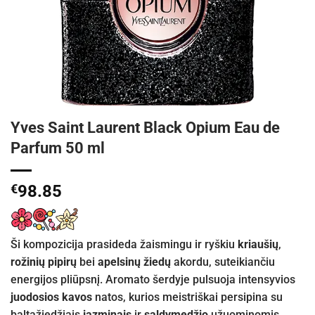
Yves Saint Laurent Black Opium Eau de
Parfum 50 ml
€
98.85
Ši kompozicija prasideda žaismingu ir ryškiu
kriaušių
,
rožinių pipirų
bei
apelsinų žiedų
akordu, suteikiančiu
energijos pliūpsnį. Aromato šerdyje pulsuoja intensyvios
juodosios kavos
natos, kurios meistriškai persipina su
baltažiedžiais
jazminais
ir
saldymedžio
užuominomis,