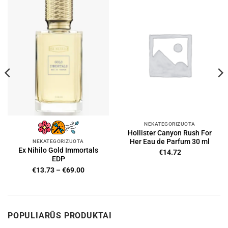
NEKATEGORIZUOTA
Hollister Canyon Rush For
Her Eau de Parfum 30 ml
NEKATEGORIZUOTA
Ex Nihilo Gold Immortals
€
14.72
EDP
Price
€
13.73
–
€
69.00
range:
€13.73
through
€69.00
POPULIARŪS PRODUKTAI