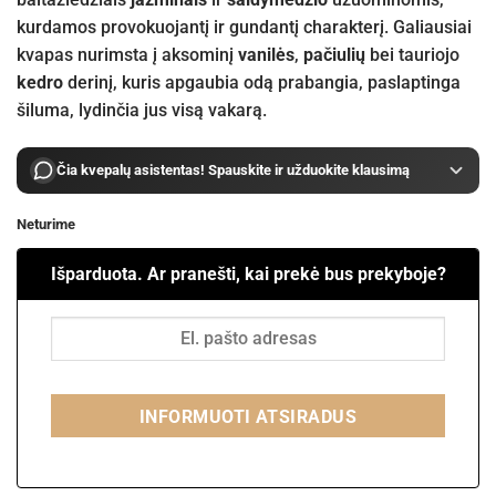
kurdamos provokuojantį ir gundantį charakterį. Galiausiai
kvapas nurimsta į aksominį
vanilės
,
pačiulių
bei tauriojo
kedro
derinį, kuris apgaubia odą prabangia, paslaptinga
šiluma, lydinčia jus visą vakarą.
Čia kvepalų asistentas! Spauskite ir užduokite klausimą
Neturime
Išparduota. Ar pranešti, kai prekė bus prekyboje?
INFORMUOTI ATSIRADUS