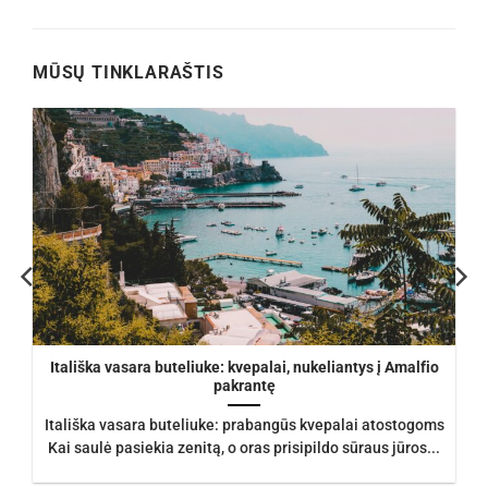
was:
is:
€105.00.
€93.50.
MŪSŲ TINKLARAŠTIS
Itališka vasara buteliuke: kvepalai, nukeliantys į Amalfio
pakrantę
Itališka vasara buteliuke: prabangūs kvepalai atostogoms
Kai saulė pasiekia zenitą, o oras prisipildo sūraus jūros...