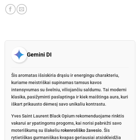
Gemini DI
Šis aromatas išsiskiria drąsiu ir energingu charakteriu,
kuriame meistriškai supinamas tamsus kavos
intensyvumas su švelniu, viliojančiu saldumu. Tai moderni
klasika, pasižyminti paslaptinga ir kiek maištinga aura, kuri
iškart prikausto dėmesį savo unikaliu kontrastu.
Yves Saint Laurent Black Opium rekomenduojame rinktis
vakarui ar ypatingoms progoms, kai norisi pabrėžti savo
moteriškumą su šlakeliu
rokenroliško žavesio
. Šis
rytietiškas gurmaniškas kvapas geriausiai atsiskleidžia