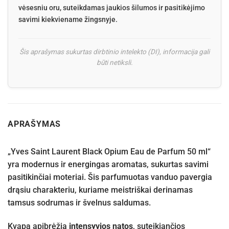
vėsesniu oru, suteikdamas jaukios šilumos ir pasitikėjimo
savimi kiekviename žingsnyje.
Šis aprašymas sukurtas dirbtinio intelekto (DI), informacija gali
būti netiksli.
APRAŠYMAS
„Yves Saint Laurent Black Opium Eau de Parfum 50 ml“
yra modernus ir energingas aromatas, sukurtas savimi
pasitikinčiai moteriai. Šis parfumuotas vanduo pavergia
drąsiu charakteriu, kuriame meistriškai derinamas
tamsus sodrumas ir švelnus saldumas.
Kvapą apibrėžia
intensyvios natos
, suteikiančios