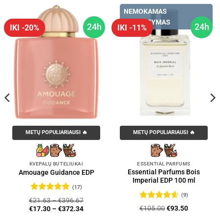
NEMOKAMAS
PRISTATYMAS
24h
24h
IKI -20%
IKI -11%
METŲ POPULIARIAUSI 🔥
METŲ POPULIARIAUSI 🔥
KVEPALŲ BUTELIUKAI
ESSENTIAL PARFUMS
Essential Parfums Bois
Amouage Guidance EDP
Imperial EDP 100 ml
(17)
(9)
Įvertinimas:
€
21.63
–
€
396.67
4.76
iš 5
Įvertinimas:
Original
Current
€
105.00
€
93.50
€
17.30
–
€
372.34
4.56
iš 5
price
price