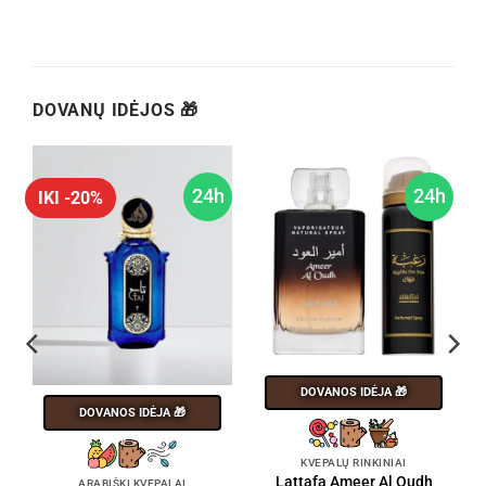
DOVANŲ IDĖJOS 🎁
h
24h
24h
IKI -20%
DOVANOS IDĖJA 🎁
DOVANOS IDĖJA 🎁
KVEPALŲ RINKINIAI
Lattafa Ameer Al Oudh
ARABIŠKI KVEPALAI