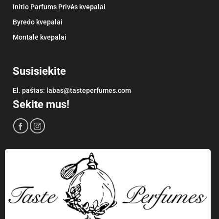
Initio Parfums Privés kvepalai
Byredo kvepalai
Montale kvepalai
Susisiekite
El. paštas:
labas@tasteperfumes.com
Sekite mus!