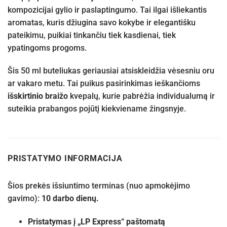
kompozicijai gylio ir paslaptingumo. Tai ilgai išliekantis
aromatas, kuris džiugina savo kokybe ir elegantišku
pateikimu, puikiai tinkančiu tiek kasdienai, tiek
ypatingoms progoms.
Šis 50 ml buteliukas geriausiai atsiskleidžia vėsesniu oru
ar vakaro metu. Tai puikus pasirinkimas ieškančioms
išskirtinio braižo
kvepalų, kurie pabrėžia individualumą ir
suteikia prabangos pojūtį kiekviename žingsnyje.
PRISTATYMO INFORMACIJA
Šios prekės išsiuntimo terminas (nuo apmokėjimo
gavimo):
10 darbo dienų.
Pristatymas į „LP Express“ paštomatą