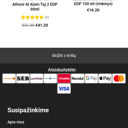
EDP 100 ml (rinkinys)
Athoor Al Alam Taj 2 EDP
90ml
€
16.20
(1)
Įvertinimas:
Original
Current
€
51.50
€
41.20
5
iš 5
price
price
was:
is:
€51.50.
€41.20.
Grįžti į viršų
Atsiskaitykite:
Susipažinkime
Apie mus