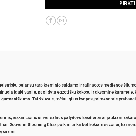
PIRKT
 meistrišku balansu tarp kreminio saldumo ir rafinuotos medienos šilu
minuoja jauki vanilė, papildyta egzotišku kokosu ir aksomine karamele, k
 gurmaniškumo
. Tai šviesus, tačiau gilus kvapas, primenantis prabangi
ims, ieškančioms universalaus palydovo kasdienai ar jaukiam vakarui
Afnan Souvenir Blooming Bliss puikiai tinka bet kokiam sezonui, kai nori
ą savimi.