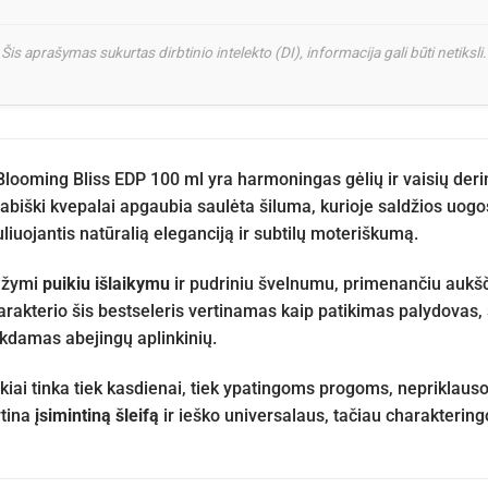
Šis aprašymas sukurtas dirbtinio intelekto (DI), informacija gali būti netiksli.
looming Bliss EDP 100 ml yra harmoningas gėlių ir vaisių deri
biški kvepalai apgaubia saulėta šiluma, kurioje saldžios uogos 
iuojantis natūralią eleganciją ir subtilų moteriškumą.
ižymi
puikiu išlaikymu
ir pudriniu švelnumu, primenančiu aukšči
rakterio šis bestseleris vertinamas kaip patikimas palydovas,
ikdamas abejingų aplinkinių.
kiai tinka tiek kasdienai, tiek ypatingoms progoms, nepriklaus
rtina
įsimintiną šleifą
ir ieško universalaus, tačiau charakterin