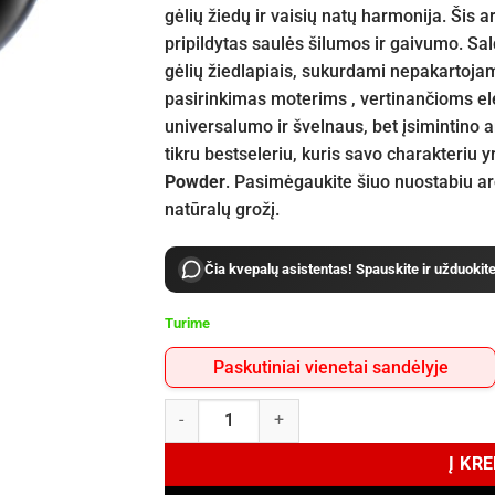
gėlių žiedų ir vaisių natų harmonija. Šis a
pripildytas saulės šilumos ir gaivumo. Sal
gėlių žiedlapiais, sukurdami nepakartojamą
pasirinkimas moterims , vertinančioms ele
universalumo ir švelnaus, bet įsimintino 
tikru bestseleriu, kuris savo charakteriu
Powder
. Pasimėgaukite šiuo nuostabiu aro
natūralų grožį.
Čia kvepalų asistentas! Spauskite ir užduokit
Turime
Paskutiniai vienetai sandėlyje
produkto kiekis: Afnan Souvenir Blooming Blis
Į KR