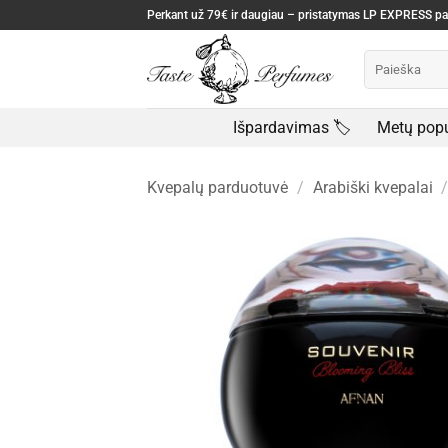
Skip
Perkant už 79€ ir daugiau – pristatymas LP EXPRESS 
to
Ieškoti:
content
Išpardavimas 🏷️
Metų popu
Kvepalų parduotuvė
/
Arabiški kvepalai