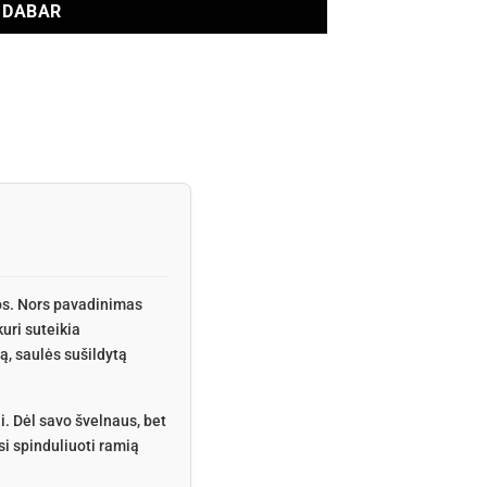
I DABAR
mos. Nors pavadinimas
uri suteikia
ą, saulės sušildytą
. Dėl savo švelnaus, bet
si spinduliuoti ramią