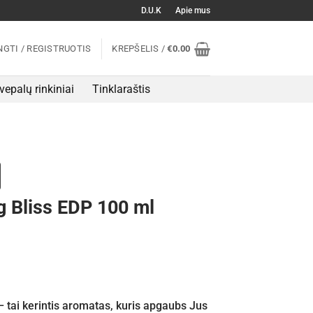
D.U.K
Apie mus
NGTI / REGISTRUOTIS
KREPŠELIS /
€
0.00
vepalų rinkiniai
Tinklaraštis
 Bliss EDP 100 ml
 tai kerintis aromatas, kuris apgaubs Jus