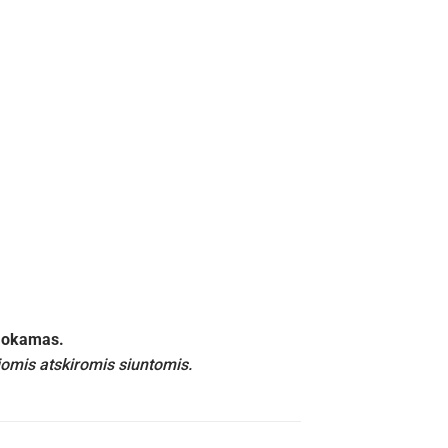
emokamas.
iomis atskiromis siuntomis.