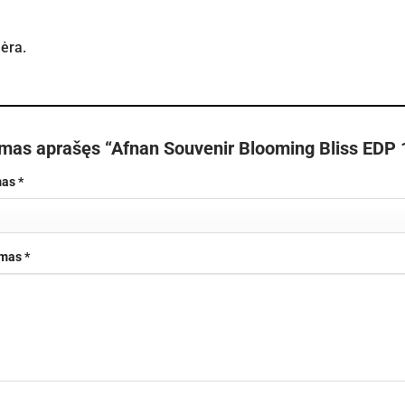
nėra.
rmas aprašęs “Afnan Souvenir Blooming Bliss EDP 
mas
*
imas
*