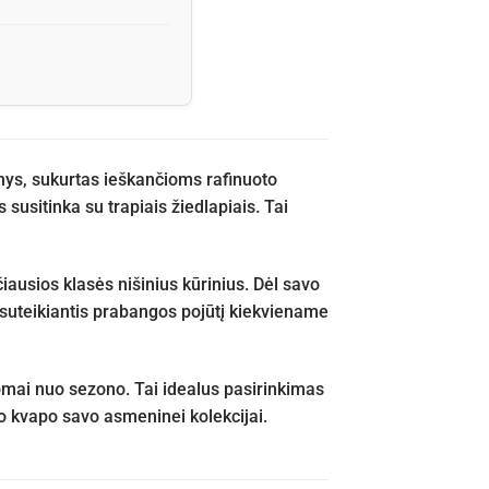
nys, sukurtas ieškančioms rafinuoto
susitinka su trapiais žiedlapiais. Tai
ausios klasės nišinius kūrinius. Dėl savo
 suteikiantis prabangos pojūtį kiekviename
omai nuo sezono. Tai idealus pasirinkimas
go kvapo savo asmeninei kolekcijai.