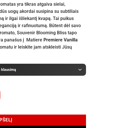
romatas yra tikras atgaiva sielai,
dūs uogų akordai susipina su subtiliais
 ir ilgai išliekantį kvapą. Tai puikus
ganciją ir rafinuotumą. Būtent dėl savo
aromato, Souvenir Blooming Bliss tapo
 yra panašus į Matiere
Premiere Vanilla
matu ir leiskite jam atskleisti Jūsų
e klausimą
s EDP 100 ml
EPŠELĮ