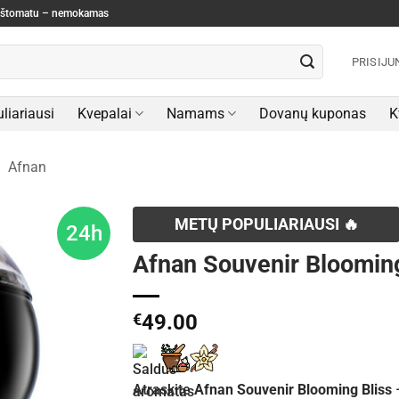
paštomatu – nemokamas
PRISIJU
liariausi
Kvepalai
Namams
Dovanų kuponas
K
/
Afnan
METŲ POPULIARIAUSI 🔥
24h
Afnan Souvenir Blooming
€
49.00
Atraskite
Afnan Souvenir Blooming Bliss
–