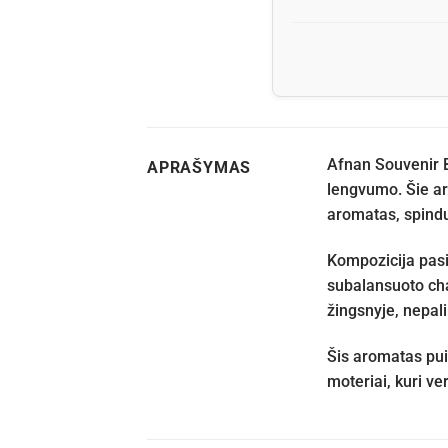
Afnan Souvenir B
APRAŠYMAS
lengvumo. Šie ara
aromatas, spindul
Kompozicija pas
subalansuoto cha
žingsnyje, nepal
Šis aromatas pui
moteriai, kuri ve