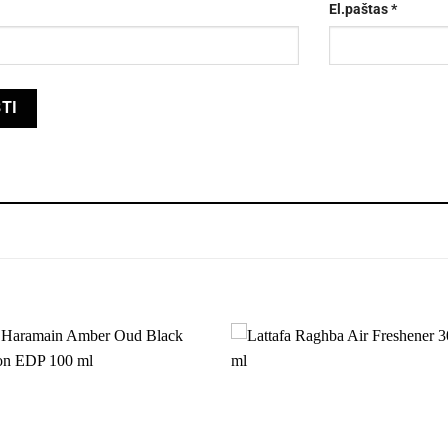
El.paštas
*