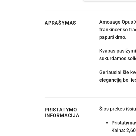
Amouage Opus XI
APRAŠYMAS
frankincenso trad
papurškimo.
Kvapas pasižymi 
sukurdamos solidų
Geriausiai šie k
eleganciją
bei ie
Šios prekės išs
PRISTATYMO
INFORMACIJA
Pristatyma
Kaina: 2,60