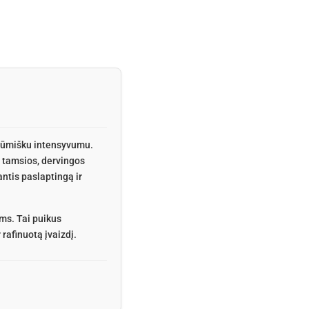
i dūmišku intensyvumu.
 tamsios, dervingos
antis paslaptingą ir
ms. Tai puikus
rafinuotą įvaizdį.