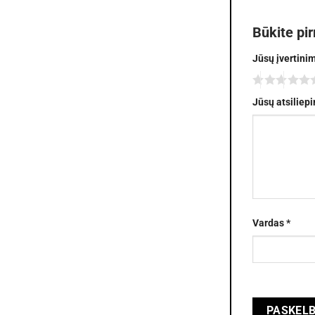
Būkite pi
Jūsų įvertini
Jūsų atsiliep
Vardas
*