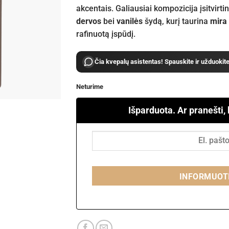
akcentais. Galiausiai kompozicija įsitvirti
dervos
bei
vanilės
šydą, kurį taurina
mira
rafinuotą įspūdį.
Čia kvepalų asistentas! Spauskite ir užduokit
Neturime
Išparduota. Ar pranešti,
INFORMUOT