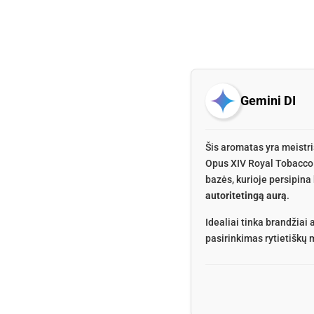
Gemini DI
Šis aromatas yra meistri
Opus XIV Royal Tobacco 
bazės, kurioje persipina 
autoritetingą aurą
.
Idealiai tinka brandžia
pasirinkimas rytietiškų 