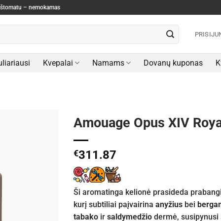
paštomatu – nemokamas
PRISIJU
liariausi
Kvepalai
Namams
Dovanų kuponas
K
Amouage Opus XIV Roya
€
311.87
Ši aromatinga kelionė prasideda prabang
kurį subtiliai paįvairina
anyžius
bei
berga
tabako
ir
saldymedžio
dermė, susipynusi 