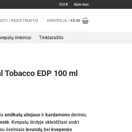
D.U.K
Apie mus
NGTI / REGISTRUOTIS
KREPŠELIS /
€
0.00
vepalų rinkiniai
Tinklaraštis
l Tobacco EDP 100 ml
iu
smilkalų aliejaus
ir
kardamono
deriniu,
motė
. Kvepalų širdyje skleidžiasi sodri
su švelniais
levandų
bei
kvepenės