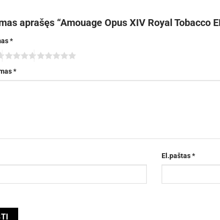
rmas aprašęs “Amouage Opus XIV Royal Tobacco E
mas
*
imas
*
El.paštas
*