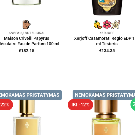
KVEPALŲ BUTELIUKAI
XERJOFF
Maison Crivelli Papyrus
Xerjoff Casamorati Regio EDP 
éculaire Eau de Parfum 100 ml
ml Testeris
€
182.15
€
134.35
EMOKAMAS PRISTATYMAS
NEMOKAMAS PRISTATYM
 -22%
IKI -12%