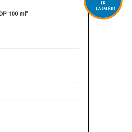
IR
LAIMĖK!
DP 100 ml”