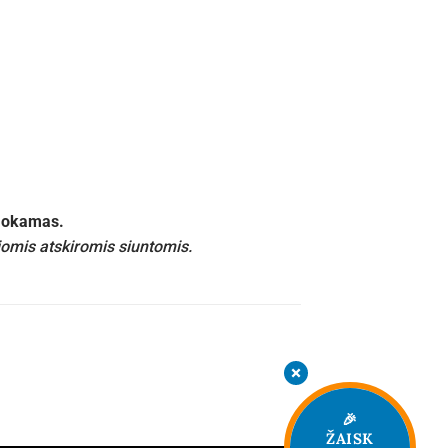
emokamas.
iomis atskiromis siuntomis.
🎉
ŽAISK