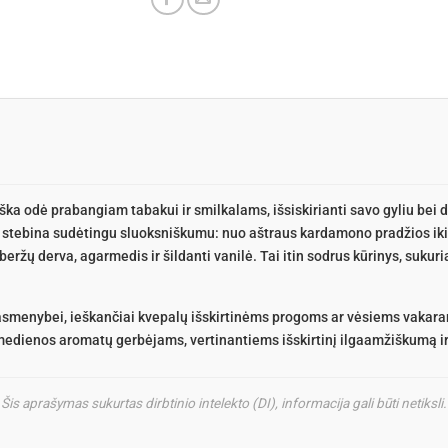
ška odė prabangiam tabakui ir smilkalams, išsiskirianti savo gyliu be
stebina sudėtingu sluoksniškumu: nuo aštraus kardamono pradžios iki
beržų derva, agarmedis ir šildanti vanilė. Tai itin sodrus kūrinys, sukuri
i asmenybei, ieškančiai kvepalų išskirtinėms progoms ar vėsiems vakara
medienos aromatų gerbėjams, vertinantiems išskirtinį ilgaamžiškumą ir 
Šis aprašymas sukurtas dirbtinio intelekto (DI), informacija gali būti netiksli.