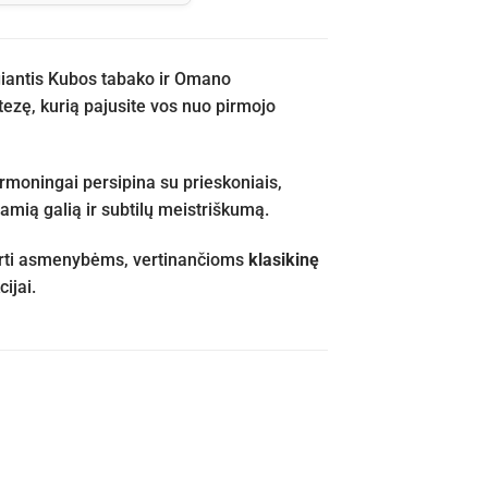
iantis Kubos tabako ir Omano
ntezę, kurią pajusite vos nuo pirmojo
rmoningai persipina su prieskoniais,
 ramią galią ir subtilų meistriškumą.
skirti asmenybėms, vertinančioms
klasikinę
ijai.