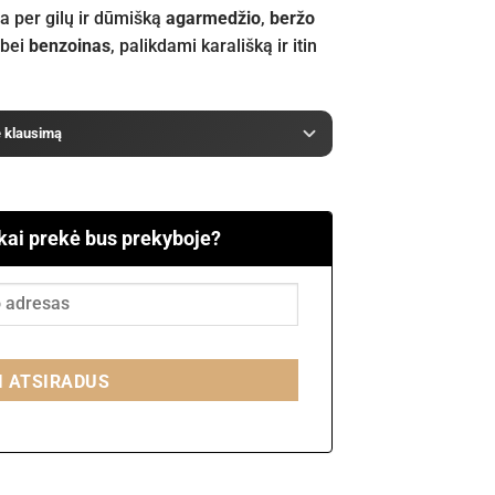
na per gilų ir dūmišką
agarmedžio
,
beržo
bei
benzoinas
, palikdami karališką ir itin
e klausimą
 kai prekė bus prekyboje?
I ATSIRADUS