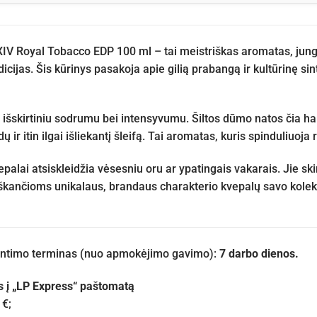
V Royal Tobacco EDP 100 ml – tai meistriškas aromatas, jung
icijas. Šis kūrinys pasakoja apie gilią prabangą ir kultūrinę si
išskirtiniu sodrumu bei intensyvumu. Šiltos dūmo natos čia ha
 ir itin ilgai išliekantį šleifą. Tai aromatas, kuris spinduliuoja
vepalai atsiskleidžia vėsesniu oru ar ypatingais vakarais. Jie 
škančioms unikalaus, brandaus charakterio kvepalų savo kolekc
iuntimo terminas (nuo apmokėjimo gavimo):
7 darbo dienos.
s į „LP Express“ paštomatą
 €;