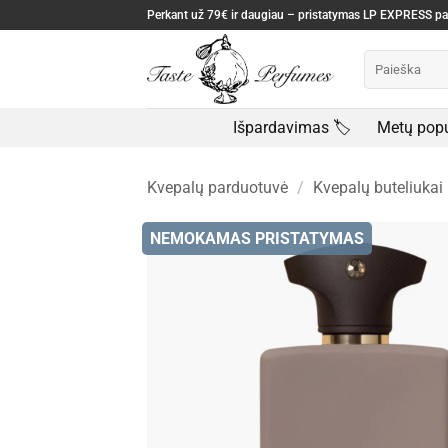
Skip
Perkant už 79€ ir daugiau – pristatymas LP EXPRESS 
to
Ieškoti:
content
Išpardavimas 🏷️
Metų popu
Kvepalų parduotuvė
/
Kvepalų buteliukai
NEMOKAMAS PRISTATYMAS