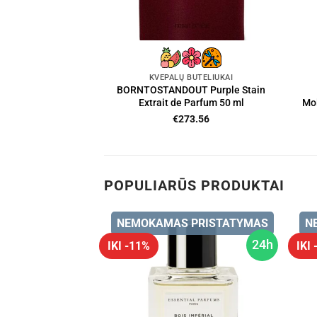
KVEPALŲ BUTELIUKAI
BORNTOSTANDOUT Purple Stain
Extrait de Parfum 50 ml
Mol
€
273.56
POPULIARŪS PRODUKTAI
 PRISTATYMAS
NEMOKAMAS PRISTATYMAS
N
24h
24h
IKI -11%
IKI